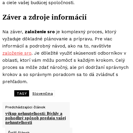
a ciele vašej budúcej spoločnosti.
Záver a zdroje informácií
Na záver,
založenie sro
je komplexný proces, ktorý
vyžaduje dôkladné plánovanie a prípravu. Pre viac
informácií a podrobný návod, ako na to, navštívte
založenie sro
. Je dôležité využiť skúsenosti odborníkov v
oblasti, ktorí vám môžu pomôcť s každým krokom. Celý
proces sa môže zdať náročný, ale pri dodržaní správnych
krokov a so správnym poradcom sa to dá zvládnuť s
prehľadom.
TAGY
Slovenčina
Predchádzajúci článok
výkup nehnuteľnosti: Rýchly a
pohodlný spôsob predaja vašej
nehnuteľnosti
Ďalší článok