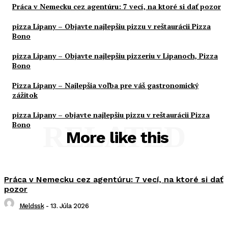
Práca v Nemecku cez agentúru: 7 vecí, na ktoré si dať pozor
pizza Lipany – Objavte najlepšiu pizzu v reštaurácii Pizza
Bono
pizza Lipany – Objavte najlepšiu pizzeriu v Lipanoch, Pizza
Bono
Pizza Lipany – Najlepšia voľba pre váš gastronomický
zážitok
pizza Lipany – objavte najlepšiu pizzu v reštaurácii Pizza
Bono
RELATED
More like this
Práca v Nemecku cez agentúru: 7 vecí, na ktoré si dať
pozor
Meldssk
-
13. Júla 2026