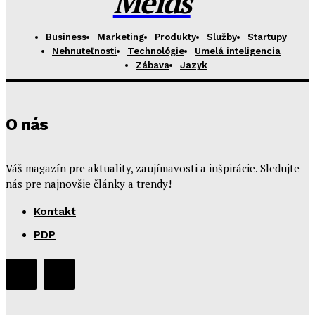
Melds
Business
Marketing
Produkty
Služby
Startupy
Nehnuteľnosti
Technológie
Umelá inteligencia
Zábava
Jazyk
O nás
Váš magazín pre aktuality, zaujímavosti a inšpirácie. Sledujte
nás pre najnovšie články a trendy!
Kontakt
PDP