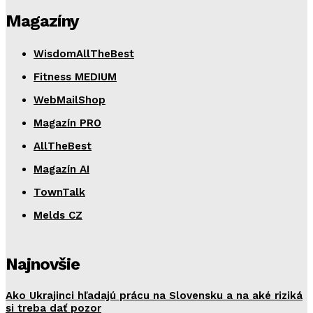
Magazíny
WisdomAllTheBest
Fitness MEDIUM
WebMailShop
Magazín PRO
AllTheBest
Magazín AI
TownTalk
Melds CZ
Najnovšie
Ako Ukrajinci hľadajú prácu na Slovensku a na aké riziká
si treba dať pozor