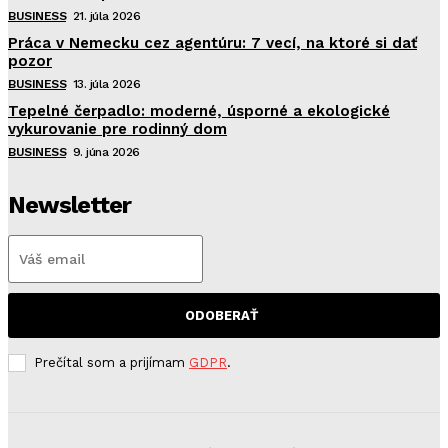
BUSINESS
21. júla 2026
Práca v Nemecku cez agentúru: 7 vecí, na ktoré si dať
pozor
BUSINESS
13. júla 2026
Tepelné čerpadlo: moderné, úsporné a ekologické
vykurovanie pre rodinný dom
BUSINESS
9. júna 2026
Newsletter
ODOBERAŤ
Prečítal som a prijímam
GDPR
.