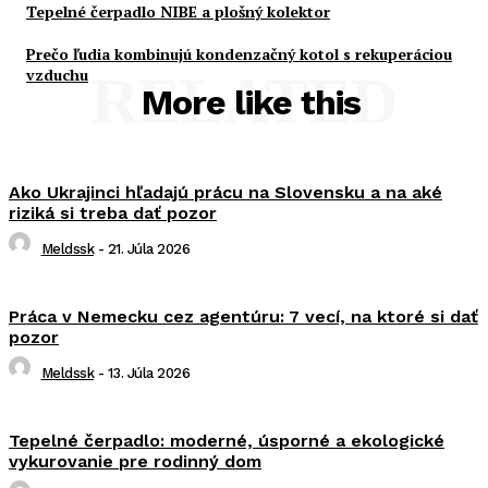
Tepelné čerpadlo NIBE a plošný kolektor
Prečo ľudia kombinujú kondenzačný kotol s rekuperáciou
vzduchu
RELATED
More like this
Ako Ukrajinci hľadajú prácu na Slovensku a na aké
riziká si treba dať pozor
Meldssk
-
21. Júla 2026
Práca v Nemecku cez agentúru: 7 vecí, na ktoré si dať
pozor
Meldssk
-
13. Júla 2026
Tepelné čerpadlo: moderné, úsporné a ekologické
vykurovanie pre rodinný dom