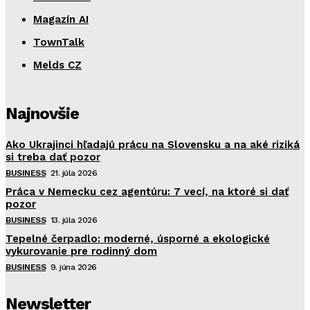
Magazín AI
TownTalk
Melds CZ
Najnovšie
Ako Ukrajinci hľadajú prácu na Slovensku a na aké riziká
si treba dať pozor
BUSINESS
21. júla 2026
Práca v Nemecku cez agentúru: 7 vecí, na ktoré si dať
pozor
BUSINESS
13. júla 2026
Tepelné čerpadlo: moderné, úsporné a ekologické
vykurovanie pre rodinný dom
BUSINESS
9. júna 2026
Newsletter