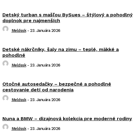
Detský turban s mašľou BySues – štýlový a pohodlný
doplnok pre najmenších
Meldssk
-
23. Januára 2026
Detské nákrčníky, šaly na zimu – teplé, mäkké a
pohodlné
Meldssk
-
23. Januára 2026
Otočné autosedačky – bezpečné a pohodlné
cestovanie detí od narodenia
Meldssk
-
23. Januára 2026
Nuna a BMW – dizajnová kolekcia pre moderné rodiny
Meldssk
-
23. Januára 2026