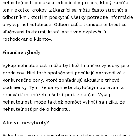
nehnuteľností ponúkajú jednoduchý proces, ktorý zahŕňa
len niekoľko krokov. Zákazníci sa môžu často stretnúť s
odborníkmi, ktorí im poskytnú všetky potrebné informácie
o vykup nehnutelnosti. Odbornosť a transparentnosť sú
kľúčovými faktormi, ktoré pozitívne ovplyvňujú
rozhodovanie klientov.
Finančné výhody
Vykup nehnutelnosti môže byť tiež finančne výhodný pre
predajcov. Niektoré spoločnosti ponúkajú spravodlivé a
konkurenčné ceny, ktoré zohľadňujú aktuálne trhové
podmienky. Tým, že sa vyhnete zbytočným opravám a
renováciám, môžete ušetriť peniaze a čas. Vykup
nehnutelnosti môže taktiež pomôcť vyhnúť sa riziku, že
nehnuteľnosť príde o hodnotu.
Aké sú nevýhody?
Aj keď má vykup nehnutelnosti množstvo výhod, existujú aj