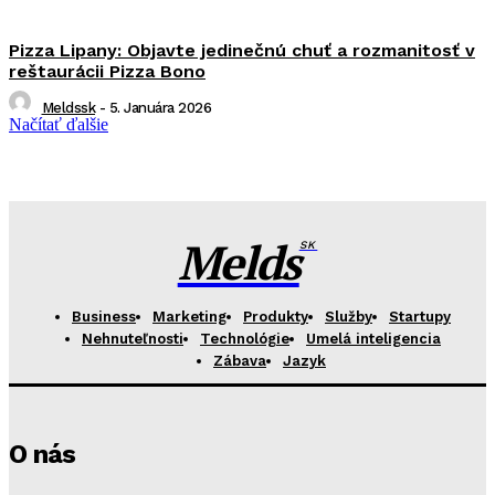
Pizza Lipany: Objavte jedinečnú chuť a rozmanitosť v
reštaurácii Pizza Bono
Meldssk
-
5. Januára 2026
Načítať ďalšie
Melds
SK
Business
Marketing
Produkty
Služby
Startupy
Nehnuteľnosti
Technológie
Umelá inteligencia
Zábava
Jazyk
O nás