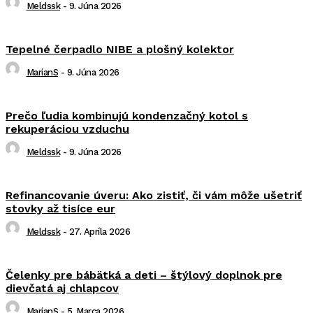
Meldssk
-
9. Júna 2026
Tepelné čerpadlo NIBE a plošný kolektor
MarianS
-
9. Júna 2026
Prečo ľudia kombinujú kondenzačný kotol s
rekuperáciou vzduchu
Meldssk
-
9. Júna 2026
Refinancovanie úveru: Ako zistiť, či vám môže ušetriť
stovky až tisíce eur
Meldssk
-
27. Apríla 2026
Čelenky pre bábätká a deti – štýlový doplnok pre
dievčatá aj chlapcov
MarianS
-
5. Marca 2026