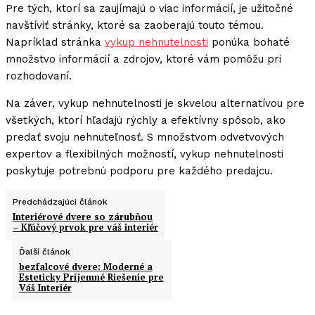
Pre tých, ktorí sa zaujímajú o viac informácií, je užitočné
navštíviť stránky, ktoré sa zaoberajú touto témou.
Napríklad stránka
vykup nehnutelnosti
ponúka bohaté
množstvo informácií a zdrojov, ktoré vám pomôžu pri
rozhodovaní.
Na záver, vykup nehnutelnosti je skvelou alternatívou pre
všetkých, ktorí hľadajú rýchly a efektívny spôsob, ako
predať svoju nehnuteľnosť. S množstvom odvetvových
expertov a flexibilných možností, vykup nehnutelnosti
poskytuje potrebnú podporu pre každého predajcu.
Predchádzajúci článok
Interiérové dvere so zárubňou
– Kľúčový prvok pre váš interiér
Ďalší článok
bezfalcové dvere: Moderné a
Esteticky Príjemné Riešenie pre
Váš Interiér