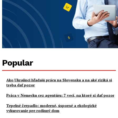
Popular
Ako Ukrajinci hľadajú prácu na Slovensku a na aké riziká si
treba dať pozor
Práca v Nemecku cez agentúru: 7 vecí, na ktoré si dať pozor
Tepelné čerpadlo: moderné, úsporné a ekologické
vykurovanie pre rodinný dom