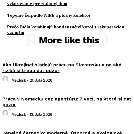
vykurovanie pre rodinný dom
Tepelné čerpadlo NIBE a plošný kolektor
Prečo ľudia kombinujú kondenzačný kotol s rekuperáciou
vzduchu
RELATED
More like this
Ako Ukrajinci hľadajú prácu na Slovensku a na aké
riziká si treba dať pozor
Meldssk
-
21. Júla 2026
Práca v Nemecku cez agentúru: 7 vecí, na ktoré si dať
pozor
Meldssk
-
13. Júla 2026
Tepelné čerpadlo: moderné, úsporné a ekologické