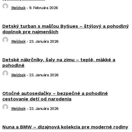
Meldssk
-
9. Februára 2026
Detský turban s mašľou BySues – štýlový a pohodlný
doplnok pre najmenších
Meldssk
-
23. Januára 2026
Detské nákrčníky, šaly na zimu – teplé, mäkké a
pohodlné
Meldssk
-
23. Januára 2026
Otočné autosedačky – bezpečné a pohodlné
cestovanie detí od narodenia
Meldssk
-
23. Januára 2026
Nuna a BMW – dizajnová kolekcia pre moderné rodiny