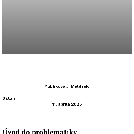
Publikoval:
Meldssk
Dátum:
11. apríla 2025
Úvod do problematiky