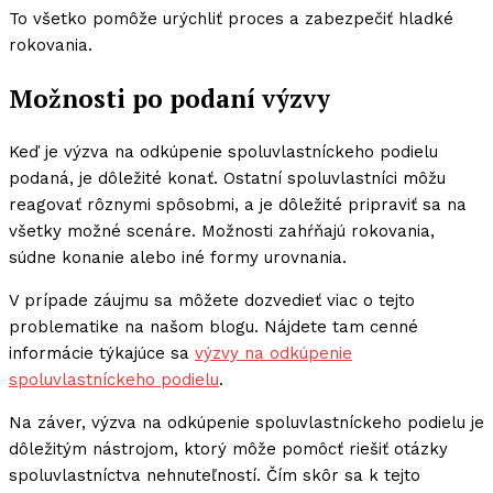
To všetko pomôže urýchliť proces a zabezpečiť hladké
rokovania.
Možnosti po podaní výzvy
Keď je výzva na odkúpenie spoluvlastníckeho podielu
podaná, je dôležité konať. Ostatní spoluvlastníci môžu
reagovať rôznymi spôsobmi, a je dôležité pripraviť sa na
všetky možné scenáre. Možnosti zahŕňajú rokovania,
súdne konanie alebo iné formy urovnania.
V prípade záujmu sa môžete dozvedieť viac o tejto
problematike na našom blogu. Nájdete tam cenné
informácie týkajúce sa
výzvy na odkúpenie
spoluvlastníckeho podielu
.
Na záver, výzva na odkúpenie spoluvlastníckeho podielu je
dôležitým nástrojom, ktorý môže pomôcť riešiť otázky
spoluvlastníctva nehnuteľností. Čím skôr sa k tejto