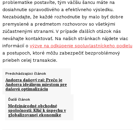
problematike postavíte, tým väčšiu šancu máte na
dosiahnutie spravodlivého a efektívneho výsledku.
Nezabúdajte, že každé rozhodnutie by malo byť dobre
premyslené a predmetom rozhovorov so všetkými
zúčastnenými stranami. V prípade ďalších otázok nás
neváhajte kontaktovať. Na našich stránkach nájdete viac
informácií o
výzve na odkúpenie spoluvlastníckeho podielu
a postupoch, ktoré môžu zabezpečiť bezproblémový
priebeh celej transakcie.
Predchádzajúci článok
Andorra daňový raj: Prečo je
Andorra ideálnym miestom pre
daňovú optimalizáciu
Ďalší článok
Medzinárodné obchodné
spoločnosti: Kľúč k úspechu v
globalizovanej ekonomike