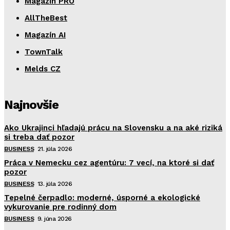
Magazín PRO
AllTheBest
Magazín AI
TownTalk
Melds CZ
Najnovšie
Ako Ukrajinci hľadajú prácu na Slovensku a na aké riziká
si treba dať pozor
BUSINESS
21. júla 2026
Práca v Nemecku cez agentúru: 7 vecí, na ktoré si dať
pozor
BUSINESS
13. júla 2026
Tepelné čerpadlo: moderné, úsporné a ekologické
vykurovanie pre rodinný dom
BUSINESS
9. júna 2026