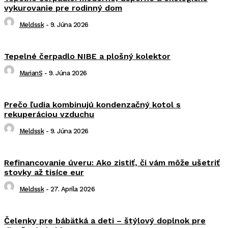
vykurovanie pre rodinný dom
Meldssk
-
9. Júna 2026
Tepelné čerpadlo NIBE a plošný kolektor
MarianS
-
9. Júna 2026
Prečo ľudia kombinujú kondenzačný kotol s
rekuperáciou vzduchu
Meldssk
-
9. Júna 2026
Refinancovanie úveru: Ako zistiť, či vám môže ušetriť
stovky až tisíce eur
Meldssk
-
27. Apríla 2026
Čelenky pre bábätká a deti – štýlový doplnok pre