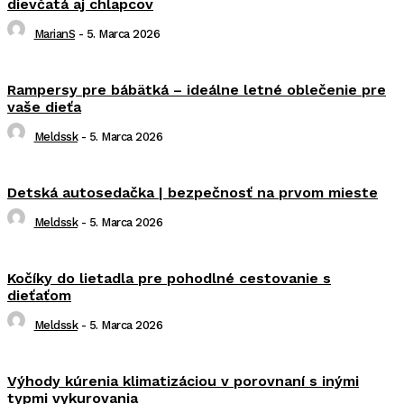
dievčatá aj chlapcov
MarianS
-
5. Marca 2026
Rampersy pre bábätká – ideálne letné oblečenie pre
vaše dieťa
Meldssk
-
5. Marca 2026
Detská autosedačka | bezpečnosť na prvom mieste
Meldssk
-
5. Marca 2026
Kočíky do lietadla pre pohodlné cestovanie s
dieťaťom
Meldssk
-
5. Marca 2026
Výhody kúrenia klimatizáciou v porovnaní s inými
typmi vykurovania