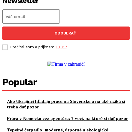
Newsletter
ODOBERAŤ
Prečítal som a prijímam
GDPR
.
Popular
Ako Ukrajinci hľadajú prácu na Slovensku a na aké riziká si
treba dať pozor
Práca v Nemecku cez agentúru: 7 vecí, na ktoré si dať pozor
Tepelné čerpadlo: moderné, úsporné a ekologické