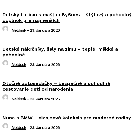
Detský turban s mašľou BySues – štýlový a pohodlný
doplnok pre najmenších
Meldssk
-
23. Januára 2026
Detské nákrčníky, šaly na zimu – teplé, mäkké a
pohodlné
Meldssk
-
23. Januára 2026
Otočné autosedačky – bezpečné a pohodlné
cestovanie detí od narodenia
Meldssk
-
23. Januára 2026
Nuna a BMW – dizajnová kolekcia pre moderné rodiny
Meldssk
-
23. Januára 2026