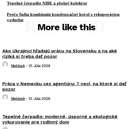
Tepelné čerpadlo NIBE a plošný kolektor
Prečo ľudia kombinujú kondenzačný kotol s rekuperáciou
vzduchu
RELATED
More like this
Ako Ukrajinci hľadajú prácu na Slovensku a na aké
riziká si treba dať pozor
Meldssk
-
21. Júla 2026
Práca v Nemecku cez agentúru: 7 vecí, na ktoré si dať
pozor
Meldssk
-
13. Júla 2026
Tepelné čerpadlo: moderné, úsporné a ekologické
vykurovanie pre rodinný dom