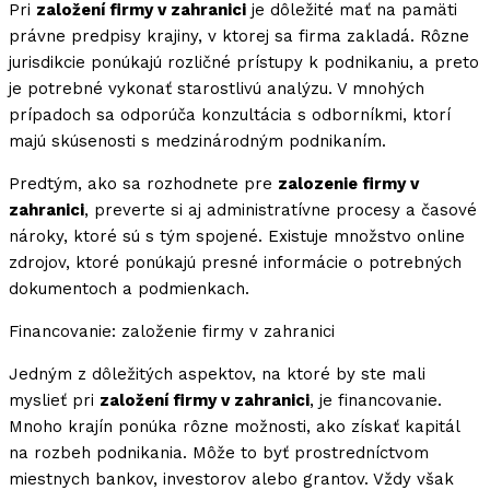
Pri
založení firmy v zahranici
je dôležité mať na pamäti
právne predpisy krajiny, v ktorej sa firma zakladá. Rôzne
jurisdikcie ponúkajú rozličné prístupy k podnikaniu, a preto
je potrebné vykonať starostlivú analýzu. V mnohých
prípadoch sa odporúča konzultácia s odborníkmi, ktorí
majú skúsenosti s medzinárodným podnikaním.
Predtým, ako sa rozhodnete pre
zalozenie firmy v
zahranici
, preverte si aj administratívne procesy a časové
nároky, ktoré sú s tým spojené. Existuje množstvo online
zdrojov, ktoré ponúkajú presné informácie o potrebných
dokumentoch a podmienkach.
Financovanie: založenie firmy v zahranici
Jedným z dôležitých aspektov, na ktoré by ste mali
myslieť pri
založení firmy v zahranici
, je financovanie.
Mnoho krajín ponúka rôzne možnosti, ako získať kapitál
na rozbeh podnikania. Môže to byť prostredníctvom
miestnych bankov, investorov alebo grantov. Vždy však