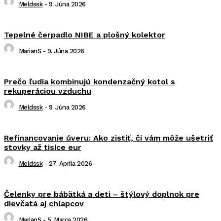
Meldssk
-
9. Júna 2026
Tepelné čerpadlo NIBE a plošný kolektor
MarianS
-
9. Júna 2026
Prečo ľudia kombinujú kondenzačný kotol s
rekuperáciou vzduchu
Meldssk
-
9. Júna 2026
Refinancovanie úveru: Ako zistiť, či vám môže ušetriť
stovky až tisíce eur
Meldssk
-
27. Apríla 2026
Čelenky pre bábätká a deti – štýlový doplnok pre
dievčatá aj chlapcov
MarianS
-
5. Marca 2026