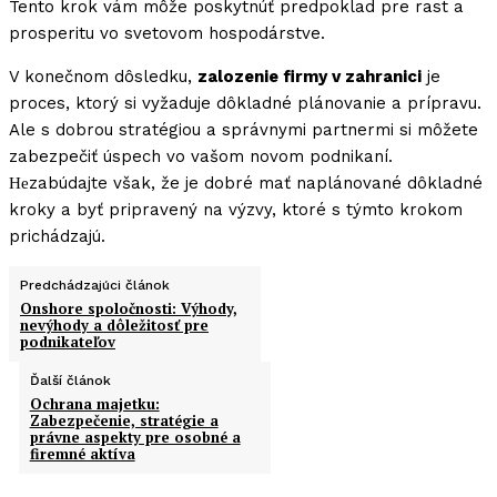
Tento krok vám môže poskytnúť predpoklad pre rast a
prosperitu vo svetovom hospodárstve.
V konečnom dôsledku,
zalozenie firmy v zahranici
je
proces, ktorý si vyžaduje dôkladné plánovanie a prípravu.
Ale s dobrou stratégiou a správnymi partnermi si môžete
zabezpečiť úspech vo vašom novom podnikaní.
Неzabúdajte však, že je dobré mať naplánované dôkladné
kroky a byť pripravený na výzvy, ktoré s týmto krokom
prichádzajú.
Predchádzajúci článok
Onshore spoločnosti: Výhody,
nevýhody a dôležitosť pre
podnikateľov
Ďalší článok
Ochrana majetku:
Zabezpečenie, stratégie a
právne aspekty pre osobné a
firemné aktíva