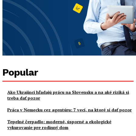
Popular
Ako Ukrajinci hľadajú prácu na Slovensku a na aké riziká si
treba dať pozor
Práca v Nemecku cez agentúru: 7 vecí, na ktoré si dať pozor
Tepelné čerpadlo: moderné, úsporné a ekologické
vykurovanie pre rodinný dom