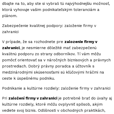
dbajte na to, aby ste si vybrali tú najvýhodnejšiu možnosť,
ktorá vyhovuje vašim podnikateľským toleranciám a
plánom.
Zabezpečenie kvalitnej podpory: založenie firmy v
zahranici
V prípade, že sa rozhodnete pre
zalozenie firmy v
zahranici
, je nesmierne dôležité mať zabezpečenú
kvalitnú podporu zo strany odborníkov. Tí vám môžu
pomôcť orientovať sa v náročných biznisových a právnych
prostrediach. Dobrý právny poradca a účtovník s
medzinárodnými skúsenosťami sú kľúčovými hráčmi na
ceste k úspešnému podniku.
Podnikanie a kultúrne rozdiely: založenie firmy v zahranici
Pri
založení firmy v zahranici
je potrebné brať do úvahy aj
kultúrne rozdiely, ktoré môžu ovplyvniť spôsob, akým
vediete svoj biznis. Odlišnosti v obchodných praktikách,