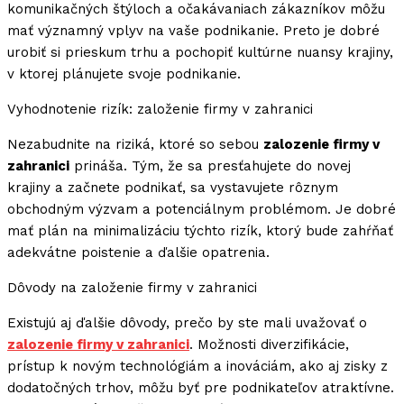
komunikačných štýloch a očakávaniach zákazníkov môžu
mať významný vplyv na vaše podnikanie. Preto je dobré
urobiť si prieskum trhu a pochopiť kultúrne nuansy krajiny,
v ktorej plánujete svoje podnikanie.
Vyhodnotenie rizík: založenie firmy v zahranici
Nezabudnite na riziká, ktoré so sebou
zalozenie firmy v
zahranici
prináša. Tým, že sa presťahujete do novej
krajiny a začnete podnikať, sa vystavujete rôznym
obchodným výzvam a potenciálnym problémom. Je dobré
mať plán na minimalizáciu týchto rizík, ktorý bude zahŕňať
adekvátne poistenie a ďalšie opatrenia.
Dôvody na založenie firmy v zahranici
Existujú aj ďalšie dôvody, prečo by ste mali uvažovať o
zalozenie firmy v zahranici
. Možnosti diverzifikácie,
prístup k novým technológiám a inováciám, ako aj zisky z
dodatočných trhov, môžu byť pre podnikateľov atraktívne.