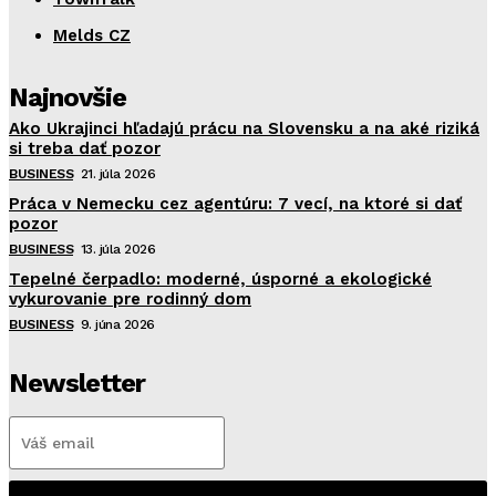
Melds CZ
Najnovšie
Ako Ukrajinci hľadajú prácu na Slovensku a na aké riziká
si treba dať pozor
BUSINESS
21. júla 2026
Práca v Nemecku cez agentúru: 7 vecí, na ktoré si dať
pozor
BUSINESS
13. júla 2026
Tepelné čerpadlo: moderné, úsporné a ekologické
vykurovanie pre rodinný dom
BUSINESS
9. júna 2026
Newsletter