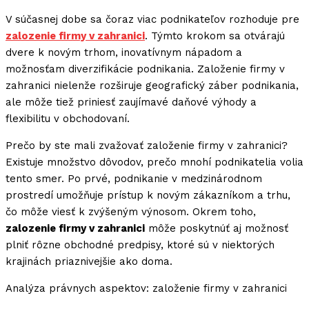
V súčasnej dobe sa čoraz viac podnikateľov rozhoduje pre
zalozenie firmy v zahranici
. Týmto krokom sa otvárajú
dvere k novým trhom, inovatívnym nápadom a
možnosťam diverzifikácie podnikania. Založenie firmy v
zahranici nielenže rozširuje geografický záber podnikania,
ale môže tiež priniesť zaujímavé daňové výhody a
flexibilitu v obchodovaní.
Prečo by ste mali zvažovať založenie firmy v zahranici?
Existuje množstvo dôvodov, prečo mnohí podnikatelia volia
tento smer. Po prvé, podnikanie v medzinárodnom
prostredí umožňuje prístup k novým zákazníkom a trhu,
čo môže viesť k zvýšeným výnosom. Okrem toho,
zalozenie firmy v zahranici
môže poskytnúť aj možnosť
plniť rôzne obchodné predpisy, ktoré sú v niektorých
krajinách priaznivejšie ako doma.
Analýza právnych aspektov: založenie firmy v zahranici