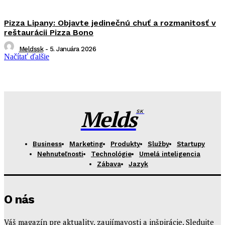
Pizza Lipany: Objavte jedinečnú chuť a rozmanitosť v
reštaurácii Pizza Bono
Meldssk
-
5. Januára 2026
Načítať ďalšie
Melds
SK
Business
Marketing
Produkty
Služby
Startupy
Nehnuteľnosti
Technológie
Umelá inteligencia
Zábava
Jazyk
O nás
Váš magazín pre aktuality, zaujímavosti a inšpirácie. Sledujte