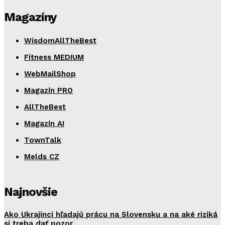
Magazíny
WisdomAllTheBest
Fitness MEDIUM
WebMailShop
Magazín PRO
AllTheBest
Magazín AI
TownTalk
Melds CZ
Najnovšie
Ako Ukrajinci hľadajú prácu na Slovensku a na aké riziká
si treba dať pozor