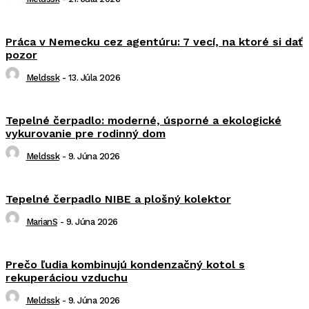
Práca v Nemecku cez agentúru: 7 vecí, na ktoré si dať
pozor
Meldssk
-
13. Júla 2026
Tepelné čerpadlo: moderné, úsporné a ekologické
vykurovanie pre rodinný dom
Meldssk
-
9. Júna 2026
Tepelné čerpadlo NIBE a plošný kolektor
MarianS
-
9. Júna 2026
Prečo ľudia kombinujú kondenzačný kotol s
rekuperáciou vzduchu
Meldssk
-
9. Júna 2026