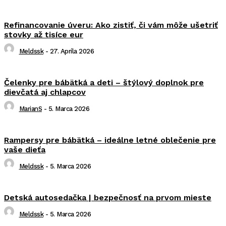
Refinancovanie úveru: Ako zistiť, či vám môže ušetriť
stovky až tisíce eur
Meldssk
-
27. Apríla 2026
Čelenky pre bábätká a deti – štýlový doplnok pre
dievčatá aj chlapcov
MarianS
-
5. Marca 2026
Rampersy pre bábätká – ideálne letné oblečenie pre
vaše dieťa
Meldssk
-
5. Marca 2026
Detská autosedačka | bezpečnosť na prvom mieste
Meldssk
-
5. Marca 2026