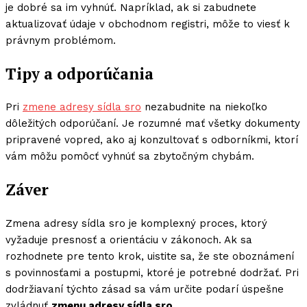
je dobré sa im vyhnúť. Napríklad, ak si zabudnete
aktualizovať údaje v obchodnom registri, môže to viesť k
právnym problémom.
Tipy a odporúčania
Pri
zmene adresy sídla sro
nezabudnite na niekoľko
dôležitých odporúčaní. Je rozumné mať všetky dokumenty
pripravené vopred, ako aj konzultovať s odborníkmi, ktorí
vám môžu pomôcť vyhnúť sa zbytočným chybám.
Záver
Zmena adresy sídla sro je komplexný proces, ktorý
vyžaduje presnosť a orientáciu v zákonoch. Ak sa
rozhodnete pre tento krok, uistite sa, že ste oboznámení
s povinnosťami a postupmi, ktoré je potrebné dodržať. Pri
dodržiavaní týchto zásad sa vám určite podarí úspešne
zvládnuť
zmenu adresy sídla sro
.