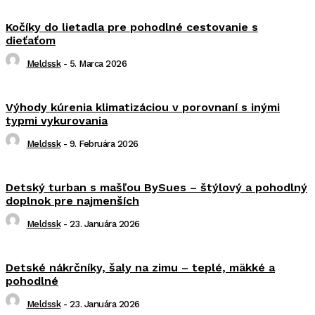
Kočíky do lietadla pre pohodlné cestovanie s
dieťaťom
Meldssk
-
5. Marca 2026
Výhody kúrenia klimatizáciou v porovnaní s inými
typmi vykurovania
Meldssk
-
9. Februára 2026
Detský turban s mašľou BySues – štýlový a pohodlný
doplnok pre najmenších
Meldssk
-
23. Januára 2026
Detské nákrčníky, šaly na zimu – teplé, mäkké a
pohodlné
Meldssk
-
23. Januára 2026