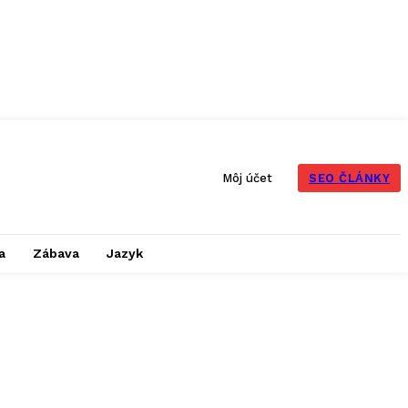
SEO ČLÁNKY
Môj účet
a
Zábava
Jazyk