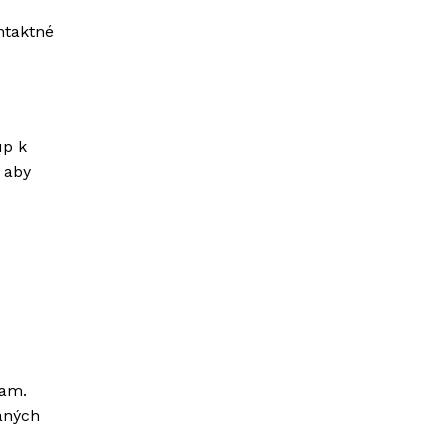
ntaktné
up k
 aby
iam.
aných