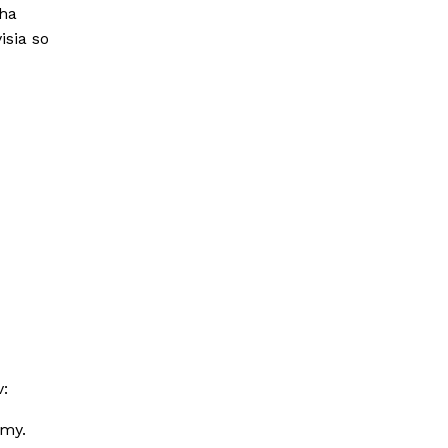
aha
isia so
v:
rmy.