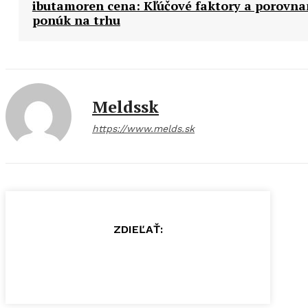
ibutamoren cena: Kľúčové faktory a porovna
ponúk na trhu
Meldssk
https://www.melds.sk
ZDIEĽAŤ: