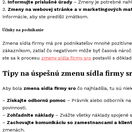
2.
Informujte príslušné úrady
– Zmeny je potrebné nah
3.
Zmeny na webovej stránke a v marketingových mat
informácie, aby ste predišli zmätkom.
Účinky na podnikanie
Zmena sídla firmy má pre podnikateľov mnohé pozitívne, a
zákazníkom, zatiaľ čo negatívom môže byť časová náročno
ste sa k procesu
zmeny sídla firmy sro
postavili s dôkl
Tipy na úspešnú zmenu sídla firmy s
Aby bola
zmena sídla firmy sro
čo najhladšia, tu sú niek
–
Získajte odbornú pomoc
– Právnik alebo odborník na
povinnosti.
–
Zohľadnite náklady
– Zvážte všetky náklady spojené 
–
Zachovajte komunikáciu so zamestnancami a klien
zmenách.