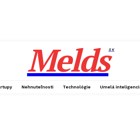
Melds
SK
artupy
Nehnuteľnosti
Technológie
Umelá inteligenci