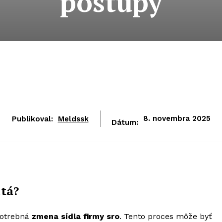
postupy
Publikoval:
Meldssk
8. novembra 2025
Dátum:
itá?
potrebná
zmena sídla firmy sro
. Tento proces môže byť