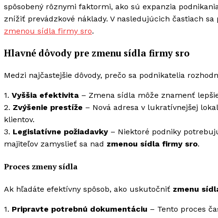
spôsobený rôznymi faktormi, ako sú expanzia podnikani
znížiť prevádzkové náklady. V nasledujúcich častiach sa 
zmenou sídla firmy sro
.
Hlavné dôvody pre zmenu sídla firmy sro
Medzi najčastejšie dôvody, prečo sa podnikatelia rozhod
1.
Vyššia efektivita
– Zmena sídla môže znamenť lepšie 
2.
Zvýšenie prestíže
– Nová adresa v lukratívnejšej lokal
klientov.
3.
Legislatívne požiadavky
– Niektoré podniky potrebujú
majiteľov zamyslieť sa nad
zmenou sídla firmy sro
.
Proces zmeny sídla
Ak hľadáte efektívny spôsob, ako uskutočniť
zmenu sídla
1.
Pripravte potrebnú dokumentáciu
– Tento proces ča