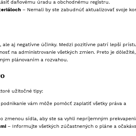
lásiť daňovému úradu a obchodnému registru.
eriáloch
– Nemali by ste zabudnúť aktualizovať svoje ko
le aj negatívne účinky. Medzi pozitívne patrí lepší príst
sť na administrovanie všetkých zmien. Preto je dôležité,
adným plánovaním a rozvahou.
ro
toré užitočné tipy:
 podnikanie vám môže pomôcť zaplatiť všetky práva a
so zmenou sídla, aby ste sa vyhli nepríjemným prekvapen
tmi
– Informujte všetkých zúčastnených o pláne a očakáv