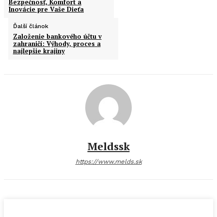
Bezpečnosť, Komfort a
Inovácie pre Vaše Dieťa
Ďalší článok
Založenie bankového účtu v
zahraničí: Výhody, proces a
najlepšie krajiny
Meldssk
https://www.melds.sk