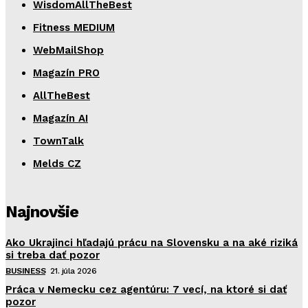
WisdomAllTheBest
Fitness MEDIUM
WebMailShop
Magazín PRO
AllTheBest
Magazín AI
TownTalk
Melds CZ
Najnovšie
Ako Ukrajinci hľadajú prácu na Slovensku a na aké riziká
si treba dať pozor
BUSINESS
21. júla 2026
Práca v Nemecku cez agentúru: 7 vecí, na ktoré si dať
pozor