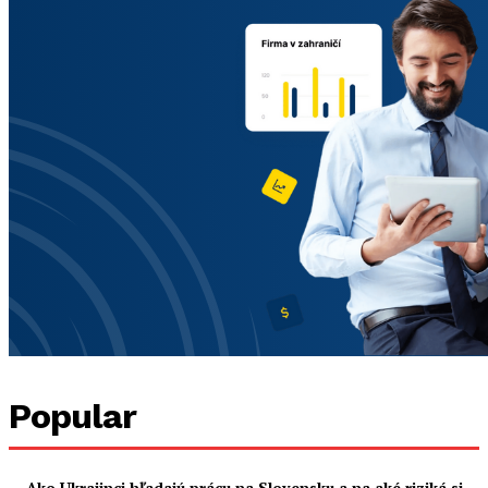
Popular
Ako Ukrajinci hľadajú prácu na Slovensku a na aké riziká si