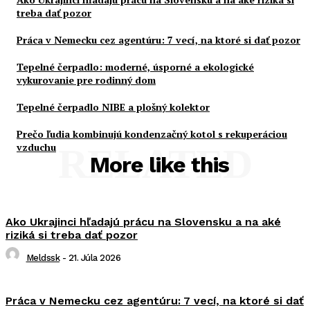
treba dať pozor
Práca v Nemecku cez agentúru: 7 vecí, na ktoré si dať pozor
Tepelné čerpadlo: moderné, úsporné a ekologické
vykurovanie pre rodinný dom
Tepelné čerpadlo NIBE a plošný kolektor
Prečo ľudia kombinujú kondenzačný kotol s rekuperáciou
vzduchu
RELATED
More like this
Ako Ukrajinci hľadajú prácu na Slovensku a na aké
riziká si treba dať pozor
Meldssk
-
21. Júla 2026
Práca v Nemecku cez agentúru: 7 vecí, na ktoré si dať