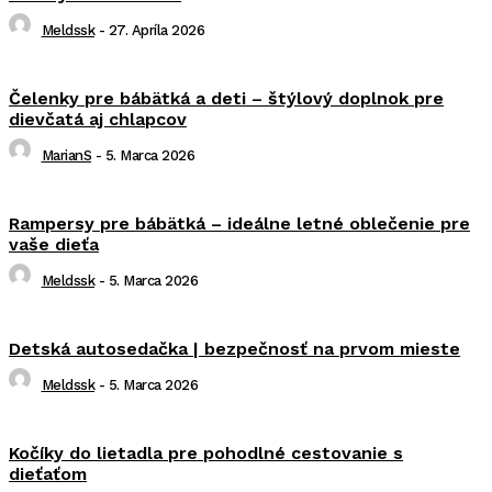
Meldssk
-
27. Apríla 2026
Čelenky pre bábätká a deti – štýlový doplnok pre
dievčatá aj chlapcov
MarianS
-
5. Marca 2026
Rampersy pre bábätká – ideálne letné oblečenie pre
vaše dieťa
Meldssk
-
5. Marca 2026
Detská autosedačka | bezpečnosť na prvom mieste
Meldssk
-
5. Marca 2026
Kočíky do lietadla pre pohodlné cestovanie s
dieťaťom