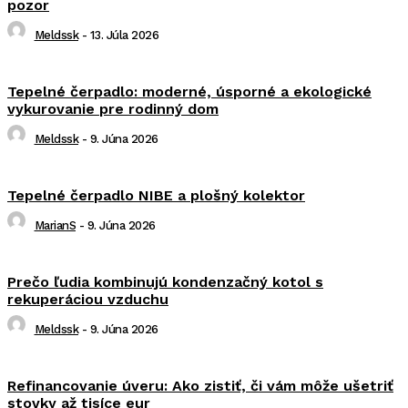
pozor
Meldssk
-
13. Júla 2026
Tepelné čerpadlo: moderné, úsporné a ekologické
vykurovanie pre rodinný dom
Meldssk
-
9. Júna 2026
Tepelné čerpadlo NIBE a plošný kolektor
MarianS
-
9. Júna 2026
Prečo ľudia kombinujú kondenzačný kotol s
rekuperáciou vzduchu
Meldssk
-
9. Júna 2026
Refinancovanie úveru: Ako zistiť, či vám môže ušetriť
stovky až tisíce eur