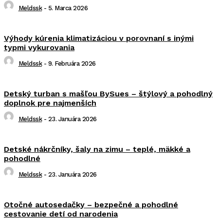
Meldssk
-
5. Marca 2026
Výhody kúrenia klimatizáciou v porovnaní s inými
typmi vykurovania
Meldssk
-
9. Februára 2026
Detský turban s mašľou BySues – štýlový a pohodlný
doplnok pre najmenších
Meldssk
-
23. Januára 2026
Detské nákrčníky, šaly na zimu – teplé, mäkké a
pohodlné
Meldssk
-
23. Januára 2026
Otočné autosedačky – bezpečné a pohodlné
cestovanie detí od narodenia