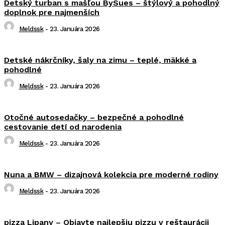
Detský turban s mašľou BySues – štýlový a pohodlný
doplnok pre najmenších
Meldssk
-
23. Januára 2026
Detské nákrčníky, šaly na zimu – teplé, mäkké a
pohodlné
Meldssk
-
23. Januára 2026
Otočné autosedačky – bezpečné a pohodlné
cestovanie detí od narodenia
Meldssk
-
23. Januára 2026
Nuna a BMW – dizajnová kolekcia pre moderné rodiny
Meldssk
-
23. Januára 2026
pizza Lipany – Objavte najlepšiu pizzu v reštaurácii