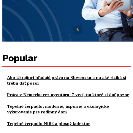
Popular
Ako Ukrajinci hľadajú prácu na Slovensku a na aké riziká si
treba dať pozor
Práca v Nemecku cez agentúru: 7 vecí, na ktoré si dať pozor
Tepelné čerpadlo: moderné, úsporné a ekologické
vykurovanie pre rodinný dom
Tepelné čerpadlo NIBE a plošný kolektor