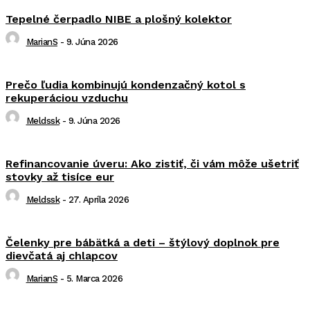
Tepelné čerpadlo NIBE a plošný kolektor
MarianS
-
9. Júna 2026
Prečo ľudia kombinujú kondenzačný kotol s
rekuperáciou vzduchu
Meldssk
-
9. Júna 2026
Refinancovanie úveru: Ako zistiť, či vám môže ušetriť
stovky až tisíce eur
Meldssk
-
27. Apríla 2026
Čelenky pre bábätká a deti – štýlový doplnok pre
dievčatá aj chlapcov
MarianS
-
5. Marca 2026