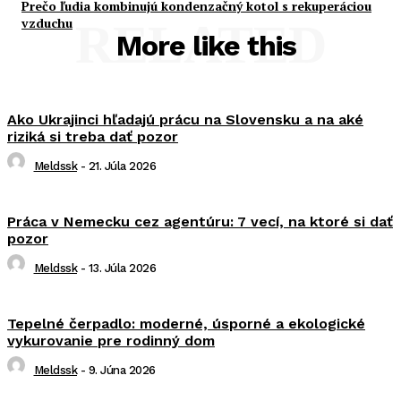
Prečo ľudia kombinujú kondenzačný kotol s rekuperáciou
vzduchu
RELATED
More like this
Ako Ukrajinci hľadajú prácu na Slovensku a na aké
riziká si treba dať pozor
Meldssk
-
21. Júla 2026
Práca v Nemecku cez agentúru: 7 vecí, na ktoré si dať
pozor
Meldssk
-
13. Júla 2026
Tepelné čerpadlo: moderné, úsporné a ekologické
vykurovanie pre rodinný dom
Meldssk
-
9. Júna 2026