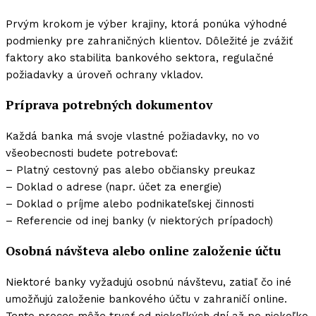
Prvým krokom je výber krajiny, ktorá ponúka výhodné
podmienky pre zahraničných klientov. Dôležité je zvážiť
faktory ako stabilita bankového sektora, regulačné
požiadavky a úroveň ochrany vkladov.
Príprava potrebných dokumentov
Každá banka má svoje vlastné požiadavky, no vo
všeobecnosti budete potrebovať:
– Platný cestovný pas alebo občiansky preukaz
– Doklad o adrese (napr. účet za energie)
– Doklad o príjme alebo podnikateľskej činnosti
– Referencie od inej banky (v niektorých prípadoch)
Osobná návšteva alebo online založenie účtu
Niektoré banky vyžadujú osobnú návštevu, zatiaľ čo iné
umožňujú založenie bankového účtu v zahraničí online.
Tento proces môže trvať od niekoľkých dní až po niekoľko