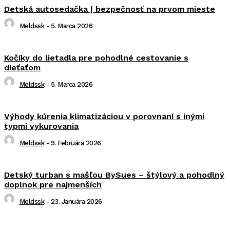
Detská autosedačka | bezpečnosť na prvom mieste
Meldssk
-
5. Marca 2026
Kočíky do lietadla pre pohodlné cestovanie s
dieťaťom
Meldssk
-
5. Marca 2026
Výhody kúrenia klimatizáciou v porovnaní s inými
typmi vykurovania
Meldssk
-
9. Februára 2026
Detský turban s mašľou BySues – štýlový a pohodlný
doplnok pre najmenších
Meldssk
-
23. Januára 2026