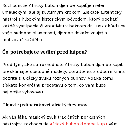
Rozhodnutie Africký bubon djembe kúpiť je nielen
umeleckým, ale aj kultúrnym krokom. Získate autentický
nástroj s hlbokým historickým pôvodom, ktorý obohatí
každé vystúpenie či kreativitu v bežnom dni. Bez ohľadu na
vaše hudobné skúsenosti, djembe dokáže zaujať a
motivovať každého.
Čo potrebujete vedieť pred kúpou?
Pred tým, ako sa rozhodnete Africký bubon djembe kúpiť,
preskúmajte dostupné modely, poraďte sa s odborníkmi a
pozrite si ukážky zvuku rôznych bubnov. Vďaka tomu
získate konkrétnu predstavu o tom, čo vám bude
najlepšie vyhovovať.
Objavte jedinečný svet afrických rytmov
Ak vás láka magický zvuk tradičných perkusných
nástrojov, rozhodnutie
Africký bubon djembe kúpiť
vám