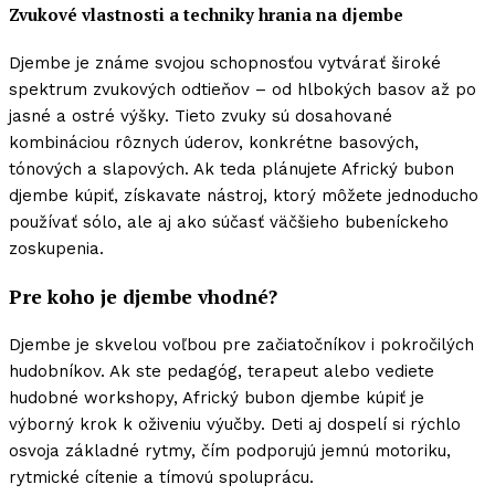
Zvukové vlastnosti a techniky hrania na djembe
Djembe je známe svojou schopnosťou vytvárať široké
spektrum zvukových odtieňov – od hlbokých basov až po
jasné a ostré výšky. Tieto zvuky sú dosahované
kombináciou rôznych úderov, konkrétne basových,
tónových a slapových. Ak teda plánujete Africký bubon
djembe kúpiť, získavate nástroj, ktorý môžete jednoducho
používať sólo, ale aj ako súčasť väčšieho bubeníckeho
zoskupenia.
Pre koho je djembe vhodné?
Djembe je skvelou voľbou pre začiatočníkov i pokročilých
hudobníkov. Ak ste pedagóg, terapeut alebo vediete
hudobné workshopy, Africký bubon djembe kúpiť je
výborný krok k oživeniu výučby. Deti aj dospelí si rýchlo
osvoja základné rytmy, čím podporujú jemnú motoriku,
rytmické cítenie a tímovú spoluprácu.