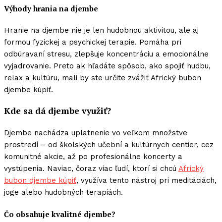
Výhody hrania na djembe
Hranie na djembe nie je len hudobnou aktivitou, ale aj
formou fyzickej a psychickej terapie. Pomáha pri
odbúravaní stresu, zlepšuje koncentráciu a emocionálne
vyjadrovanie. Preto ak hľadáte spôsob, ako spojiť hudbu,
relax a kultúru, mali by ste určite zvážiť Africký bubon
djembe kúpiť.
Kde sa dá djembe využiť?
Djembe nachádza uplatnenie vo veľkom množstve
prostredí – od školských učební a kultúrnych centier, cez
komunitné akcie, až po profesionálne koncerty a
vystúpenia. Naviac, čoraz viac ľudí, ktorí si chcú
Africký
bubon djembe kúpiť
, využíva tento nástroj pri meditáciách,
joge alebo hudobných terapiách.
Čo obsahuje kvalitné djembe?