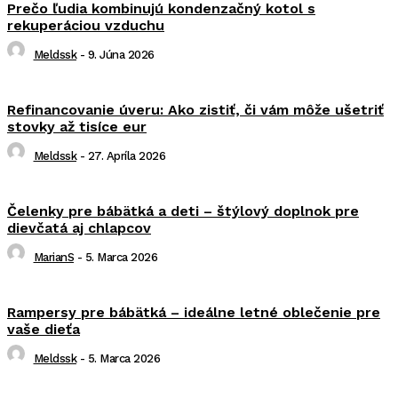
Prečo ľudia kombinujú kondenzačný kotol s
rekuperáciou vzduchu
Meldssk
-
9. Júna 2026
Refinancovanie úveru: Ako zistiť, či vám môže ušetriť
stovky až tisíce eur
Meldssk
-
27. Apríla 2026
Čelenky pre bábätká a deti – štýlový doplnok pre
dievčatá aj chlapcov
MarianS
-
5. Marca 2026
Rampersy pre bábätká – ideálne letné oblečenie pre
vaše dieťa
Meldssk
-
5. Marca 2026