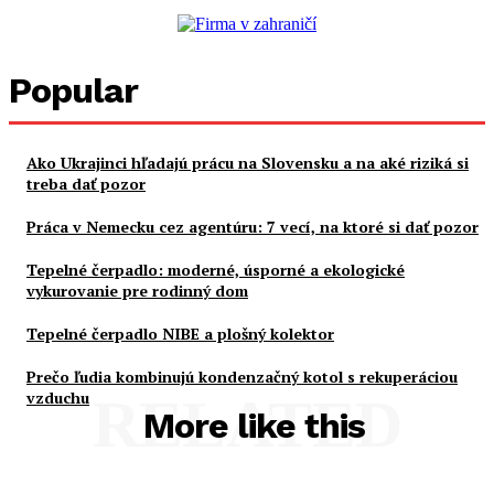
Popular
Ako Ukrajinci hľadajú prácu na Slovensku a na aké riziká si
treba dať pozor
Práca v Nemecku cez agentúru: 7 vecí, na ktoré si dať pozor
Tepelné čerpadlo: moderné, úsporné a ekologické
vykurovanie pre rodinný dom
Tepelné čerpadlo NIBE a plošný kolektor
Prečo ľudia kombinujú kondenzačný kotol s rekuperáciou
vzduchu
RELATED
More like this