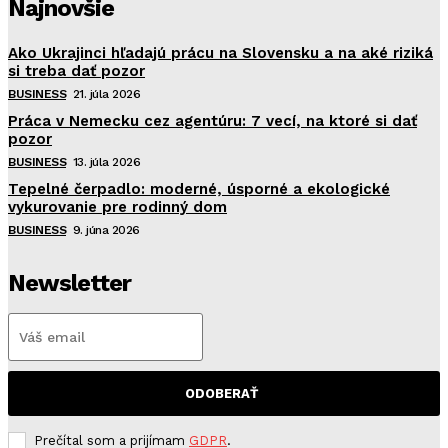
Najnovšie
Ako Ukrajinci hľadajú prácu na Slovensku a na aké riziká
si treba dať pozor
BUSINESS
21. júla 2026
Práca v Nemecku cez agentúru: 7 vecí, na ktoré si dať
pozor
BUSINESS
13. júla 2026
Tepelné čerpadlo: moderné, úsporné a ekologické
vykurovanie pre rodinný dom
BUSINESS
9. júna 2026
Newsletter
ODOBERAŤ
Prečítal som a prijímam
GDPR
.