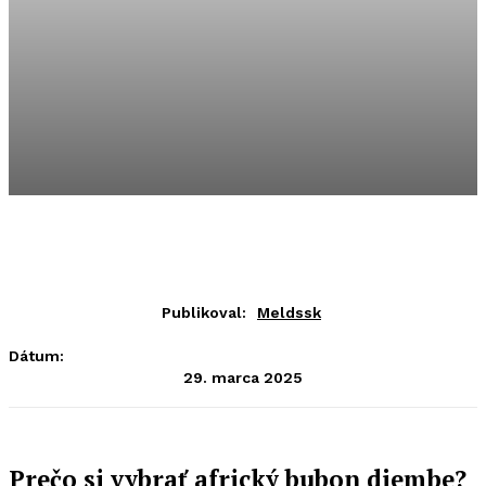
Publikoval:
Meldssk
Dátum:
29. marca 2025
Prečo si vybrať africký bubon djembe?