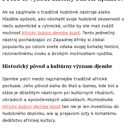
Ak sa zaujímate o tradičné hudobné nástroje alebo
hľadáte spôsob, ako obohatiť svoje hudobné skúsenosti o
niečo autentické a rytmické, určite by ste mali zvážiť
možnosť
Africký bubon djembe kúpiť
. Tento jedinečný
nástroj pochádzajúci zo Západnej Afriky si získal
popularitu po celom svete vďaka svojej bohatej histórii,
rezonantnému zvuku a širokým možnostiam využitia.
Historický pôvod a kultúrny význam djembe
Djembe patrí medzi najznámejšie tradičné africké
perkusie. Jeho pôvod siaha do Mali a Guiney, kde bol a
stále je dôležitým nástrojom pri kultúrnych rituáloch,
obradoch a spoločenských udalostiach. Rozhodnutie
Africký bubon djembe kúpiť
tak nie je len investíciou do
hudobného doplnku, ale aj prejavom úcty k bohatému
dedičstvu africkej kultúry.