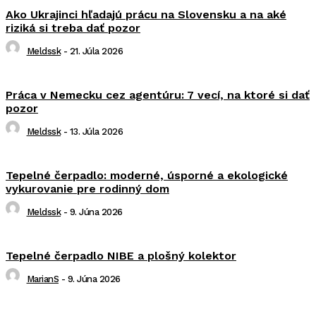
Ako Ukrajinci hľadajú prácu na Slovensku a na aké
riziká si treba dať pozor
Meldssk
-
21. Júla 2026
Práca v Nemecku cez agentúru: 7 vecí, na ktoré si dať
pozor
Meldssk
-
13. Júla 2026
Tepelné čerpadlo: moderné, úsporné a ekologické
vykurovanie pre rodinný dom
Meldssk
-
9. Júna 2026
Tepelné čerpadlo NIBE a plošný kolektor
MarianS
-
9. Júna 2026