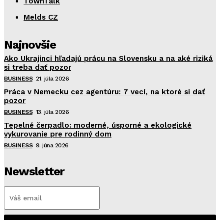
TownTalk
Melds CZ
Najnovšie
Ako Ukrajinci hľadajú prácu na Slovensku a na aké riziká
si treba dať pozor
BUSINESS
21. júla 2026
Práca v Nemecku cez agentúru: 7 vecí, na ktoré si dať
pozor
BUSINESS
13. júla 2026
Tepelné čerpadlo: moderné, úsporné a ekologické
vykurovanie pre rodinný dom
BUSINESS
9. júna 2026
Newsletter