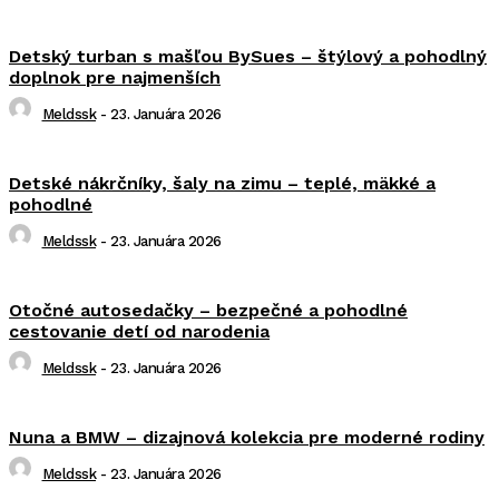
Detský turban s mašľou BySues – štýlový a pohodlný
doplnok pre najmenších
Meldssk
-
23. Januára 2026
Detské nákrčníky, šaly na zimu – teplé, mäkké a
pohodlné
Meldssk
-
23. Januára 2026
Otočné autosedačky – bezpečné a pohodlné
cestovanie detí od narodenia
Meldssk
-
23. Januára 2026
Nuna a BMW – dizajnová kolekcia pre moderné rodiny
Meldssk
-
23. Januára 2026