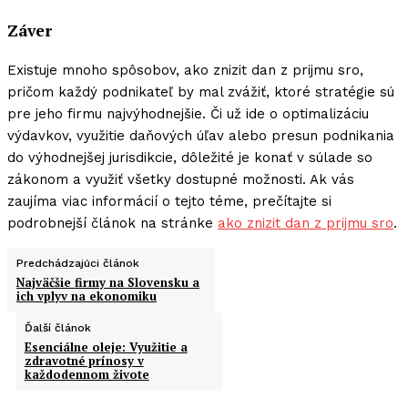
Záver
Existuje mnoho spôsobov, ako znizit dan z prijmu sro,
pričom každý podnikateľ by mal zvážiť, ktoré stratégie sú
pre jeho firmu najvýhodnejšie. Či už ide o optimalizáciu
výdavkov, využitie daňových úľav alebo presun podnikania
do výhodnejšej jurisdikcie, dôležité je konať v súlade so
zákonom a využiť všetky dostupné možnosti. Ak vás
zaujíma viac informácií o tejto téme, prečítajte si
podrobnejší článok na stránke
ako znizit dan z prijmu sro
.
Predchádzajúci článok
Najväčšie firmy na Slovensku a
ich vplyv na ekonomiku
Ďalší článok
Esenciálne oleje: Využitie a
zdravotné prínosy v
každodennom živote