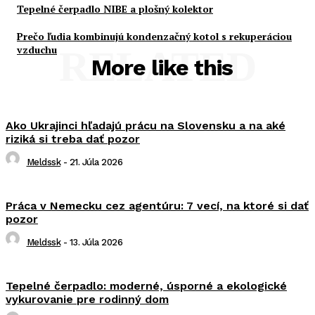
Tepelné čerpadlo NIBE a plošný kolektor
Prečo ľudia kombinujú kondenzačný kotol s rekuperáciou
vzduchu
RELATED
More like this
Ako Ukrajinci hľadajú prácu na Slovensku a na aké
riziká si treba dať pozor
Meldssk
-
21. Júla 2026
Práca v Nemecku cez agentúru: 7 vecí, na ktoré si dať
pozor
Meldssk
-
13. Júla 2026
Tepelné čerpadlo: moderné, úsporné a ekologické
vykurovanie pre rodinný dom