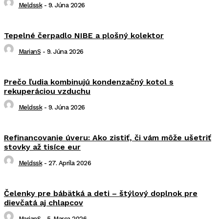
Meldssk
-
9. Júna 2026
Tepelné čerpadlo NIBE a plošný kolektor
MarianS
-
9. Júna 2026
Prečo ľudia kombinujú kondenzačný kotol s
rekuperáciou vzduchu
Meldssk
-
9. Júna 2026
Refinancovanie úveru: Ako zistiť, či vám môže ušetriť
stovky až tisíce eur
Meldssk
-
27. Apríla 2026
Čelenky pre bábätká a deti – štýlový doplnok pre
dievčatá aj chlapcov
MarianS
-
5. Marca 2026