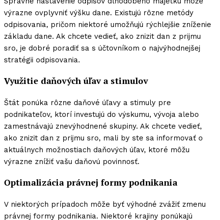
Správne nastavenie odpisov dlhodobého majetku môže
výrazne ovplyvniť výšku dane. Existujú rôzne metódy
odpisovania, pričom niektoré umožňujú rýchlejšie zníženie
základu dane. Ak chcete vedieť, ako znizit dan z prijmu
sro, je dobré poradiť sa s účtovníkom o najvýhodnejšej
stratégii odpisovania.
Využitie daňových úľav a stimulov
Štát ponúka rôzne daňové úľavy a stimuly pre
podnikateľov, ktorí investujú do výskumu, vývoja alebo
zamestnávajú znevýhodnené skupiny. Ak chcete vedieť,
ako znizit dan z prijmu sro, mali by ste sa informovať o
aktuálnych možnostiach daňových úľav, ktoré môžu
výrazne znížiť vašu daňovú povinnosť.
Optimalizácia právnej formy podnikania
V niektorých prípadoch môže byť výhodné zvážiť zmenu
právnej formy podnikania. Niektoré krajiny ponúkajú