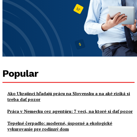
Popular
Ako Ukrajinci hľadajú prácu na Slovensku a na aké riziká si
treba dať pozor
Práca v Nemecku cez agentúru: 7 vecí, na ktoré si dať pozor
Tepelné čerpadlo: moderné, úsporné a ekologické
vykurovanie pre rodinný dom