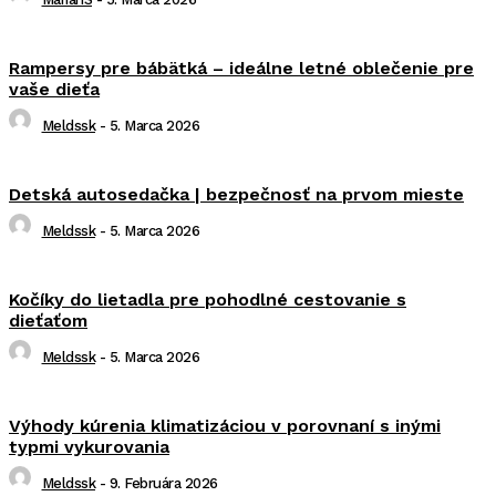
Rampersy pre bábätká – ideálne letné oblečenie pre
vaše dieťa
Meldssk
-
5. Marca 2026
Detská autosedačka | bezpečnosť na prvom mieste
Meldssk
-
5. Marca 2026
Kočíky do lietadla pre pohodlné cestovanie s
dieťaťom
Meldssk
-
5. Marca 2026
Výhody kúrenia klimatizáciou v porovnaní s inými
typmi vykurovania
Meldssk
-
9. Februára 2026