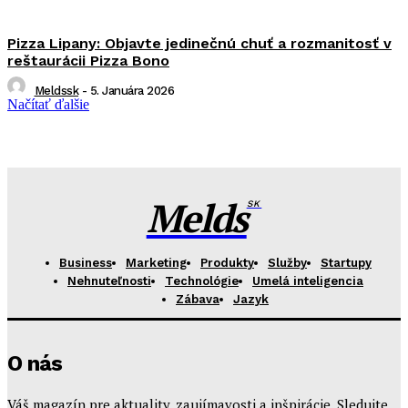
Pizza Lipany: Objavte jedinečnú chuť a rozmanitosť v
reštaurácii Pizza Bono
Meldssk
-
5. Januára 2026
Načítať ďalšie
Melds
SK
Business
Marketing
Produkty
Služby
Startupy
Nehnuteľnosti
Technológie
Umelá inteligencia
Zábava
Jazyk
O nás
Váš magazín pre aktuality, zaujímavosti a inšpirácie. Sledujte