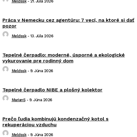
Meldssk
-
21. Júla 2026
Práca v Nemecku cez agentúru: 7 vecí, na ktoré si dať
pozor
Meldssk
-
13. Júla 2026
Tepelné čerpadlo: moderné, úsporné a ekologické
vykurovanie pre rodinný dom
Meldssk
-
9. Júna 2026
Tepelné čerpadlo NIBE a plošný kolektor
MarianS
-
9. Júna 2026
Prečo ľudia kombinujú kondenzačný kotol s
rekuperáciou vzduchu
Meldssk
-
9. Júna 2026