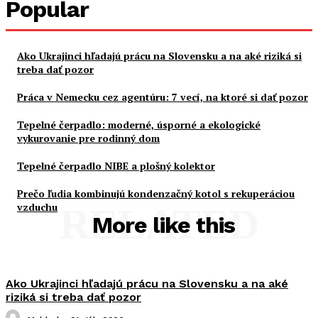
Popular
Ako Ukrajinci hľadajú prácu na Slovensku a na aké riziká si
treba dať pozor
Práca v Nemecku cez agentúru: 7 vecí, na ktoré si dať pozor
Tepelné čerpadlo: moderné, úsporné a ekologické
vykurovanie pre rodinný dom
Tepelné čerpadlo NIBE a plošný kolektor
Prečo ľudia kombinujú kondenzačný kotol s rekuperáciou
vzduchu
RELATED
More like this
Ako Ukrajinci hľadajú prácu na Slovensku a na aké
riziká si treba dať pozor