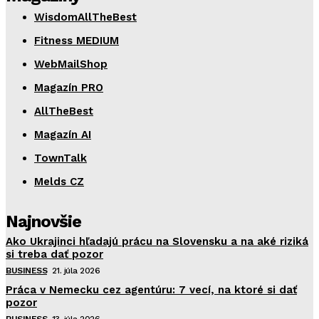
WisdomAllTheBest
Fitness MEDIUM
WebMailShop
Magazín PRO
AllTheBest
Magazín AI
TownTalk
Melds CZ
Najnovšie
Ako Ukrajinci hľadajú prácu na Slovensku a na aké riziká
si treba dať pozor
BUSINESS
21. júla 2026
Práca v Nemecku cez agentúru: 7 vecí, na ktoré si dať
pozor