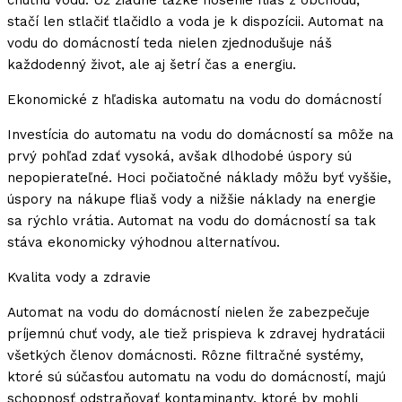
chutnú vodu. Už žiadne ťažké nosenie fliaš z obchodu,
stačí len stlačiť tlačidlo a voda je k dispozícii. Automat na
vodu do domácností teda nielen zjednodušuje náš
každodenný život, ale aj šetrí čas a energiu.
Ekonomické z hľadiska automatu na vodu do domácností
Investícia do automatu na vodu do domácností sa môže na
prvý pohľad zdať vysoká, avšak dlhodobé úspory sú
nepopierateľné. Hoci počiatočné náklady môžu byť vyššie,
úspory na nákupe fliaš vody a nižšie náklady na energie
sa rýchlo vrátia. Automat na vodu do domácností sa tak
stáva ekonomicky výhodnou alternatívou.
Kvalita vody a zdravie
Automat na vodu do domácností nielen že zabezpečuje
príjemnú chuť vody, ale tiež prispieva k zdravej hydratácii
všetkých členov domácnosti. Rôzne filtračné systémy,
ktoré sú súčasťou automatu na vodu do domácností, majú
schopnosť odstraňovať kontaminanty, ktoré by mohli