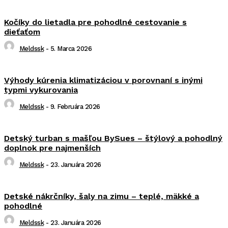
Kočíky do lietadla pre pohodlné cestovanie s
dieťaťom
Meldssk
-
5. Marca 2026
Výhody kúrenia klimatizáciou v porovnaní s inými
typmi vykurovania
Meldssk
-
9. Februára 2026
Detský turban s mašľou BySues – štýlový a pohodlný
doplnok pre najmenších
Meldssk
-
23. Januára 2026
Detské nákrčníky, šaly na zimu – teplé, mäkké a
pohodlné
Meldssk
-
23. Januára 2026