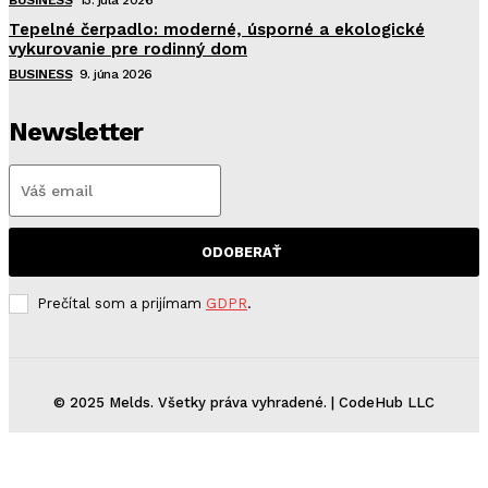
BUSINESS
13. júla 2026
Tepelné čerpadlo: moderné, úsporné a ekologické
vykurovanie pre rodinný dom
BUSINESS
9. júna 2026
Newsletter
ODOBERAŤ
Prečítal som a prijímam
GDPR
.
© 2025 Melds. Všetky práva vyhradené. | CodeHub LLC