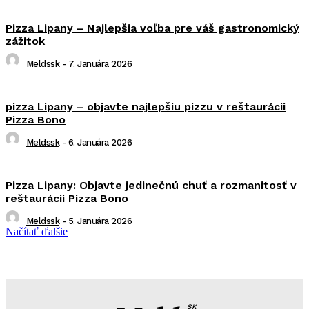
Pizza Lipany – Najlepšia voľba pre váš gastronomický
zážitok
Meldssk
-
7. Januára 2026
pizza Lipany – objavte najlepšiu pizzu v reštaurácii
Pizza Bono
Meldssk
-
6. Januára 2026
Pizza Lipany: Objavte jedinečnú chuť a rozmanitosť v
reštaurácii Pizza Bono
Meldssk
-
5. Januára 2026
Načítať ďalšie
SK