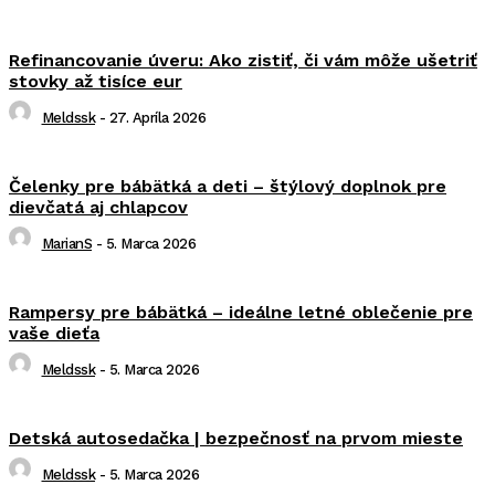
Refinancovanie úveru: Ako zistiť, či vám môže ušetriť
stovky až tisíce eur
Meldssk
-
27. Apríla 2026
Čelenky pre bábätká a deti – štýlový doplnok pre
dievčatá aj chlapcov
MarianS
-
5. Marca 2026
Rampersy pre bábätká – ideálne letné oblečenie pre
vaše dieťa
Meldssk
-
5. Marca 2026
Detská autosedačka | bezpečnosť na prvom mieste
Meldssk
-
5. Marca 2026