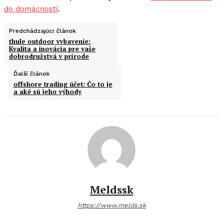
do domácností
.
Predchádzajúci článok
thule outdoor vybavenie:
Kvalita a inovácia pre vaše
dobrodružstvá v prírode
Ďalší článok
offshore trading účet: Čo to je
a aké sú jeho výhody
Meldssk
https://www.melds.sk