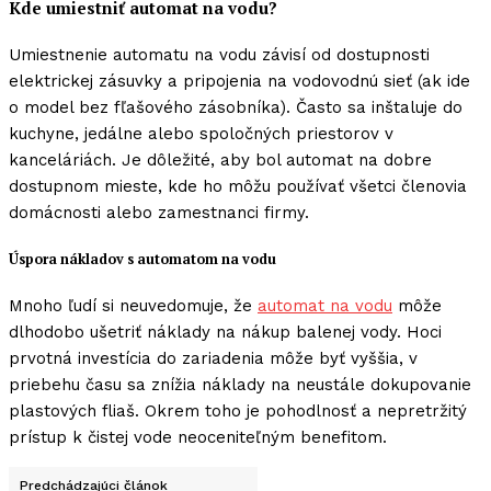
Kde umiestniť automat na vodu?
Umiestnenie automatu na vodu závisí od dostupnosti
elektrickej zásuvky a pripojenia na vodovodnú sieť (ak ide
o model bez fľašového zásobníka). Často sa inštaluje do
kuchyne, jedálne alebo spoločných priestorov v
kanceláriách. Je dôležité, aby bol automat na dobre
dostupnom mieste, kde ho môžu používať všetci členovia
domácnosti alebo zamestnanci firmy.
Úspora nákladov s automatom na vodu
Mnoho ľudí si neuvedomuje, že
automat na vodu
môže
dlhodobo ušetriť náklady na nákup balenej vody. Hoci
prvotná investícia do zariadenia môže byť vyššia, v
priebehu času sa znížia náklady na neustále dokupovanie
plastových fliaš. Okrem toho je pohodlnosť a nepretržitý
prístup k čistej vode neoceniteľným benefitom.
Predchádzajúci článok