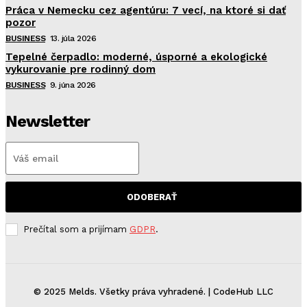
Práca v Nemecku cez agentúru: 7 vecí, na ktoré si dať
pozor
BUSINESS
13. júla 2026
Tepelné čerpadlo: moderné, úsporné a ekologické
vykurovanie pre rodinný dom
BUSINESS
9. júna 2026
Newsletter
ODOBERAŤ
Prečítal som a prijímam
GDPR
.
© 2025 Melds. Všetky práva vyhradené. | CodeHub LLC