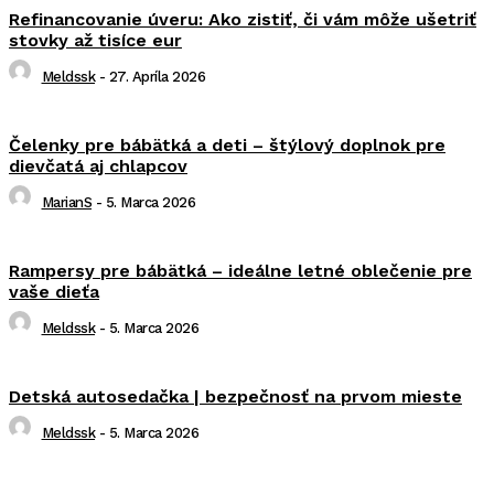
Refinancovanie úveru: Ako zistiť, či vám môže ušetriť
stovky až tisíce eur
Meldssk
-
27. Apríla 2026
Čelenky pre bábätká a deti – štýlový doplnok pre
dievčatá aj chlapcov
MarianS
-
5. Marca 2026
Rampersy pre bábätká – ideálne letné oblečenie pre
vaše dieťa
Meldssk
-
5. Marca 2026
Detská autosedačka | bezpečnosť na prvom mieste
Meldssk
-
5. Marca 2026