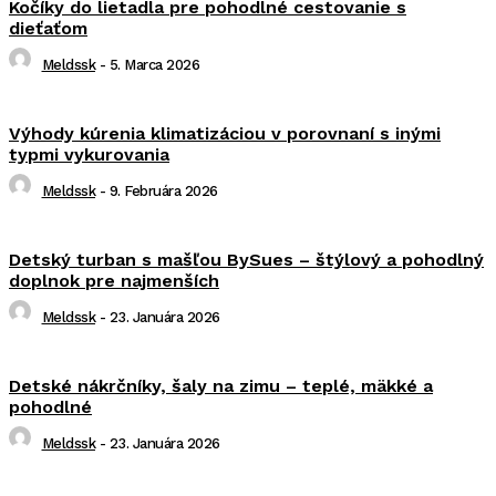
Kočíky do lietadla pre pohodlné cestovanie s
dieťaťom
Meldssk
-
5. Marca 2026
Výhody kúrenia klimatizáciou v porovnaní s inými
typmi vykurovania
Meldssk
-
9. Februára 2026
Detský turban s mašľou BySues – štýlový a pohodlný
doplnok pre najmenších
Meldssk
-
23. Januára 2026
Detské nákrčníky, šaly na zimu – teplé, mäkké a
pohodlné
Meldssk
-
23. Januára 2026