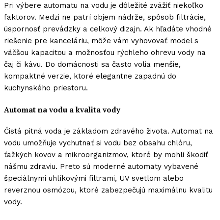
Pri výbere automatu na vodu je dôležité zvážiť niekoľko
faktorov. Medzi ne patrí objem nádrže, spôsob filtrácie,
úspornosť prevádzky a celkový dizajn. Ak hľadáte vhodné
riešenie pre kanceláriu, môže vám vyhovovať model s
väčšou kapacitou a možnosťou rýchleho ohrevu vody na
čaj či kávu. Do domácnosti sa často volia menšie,
kompaktné verzie, ktoré elegantne zapadnú do
kuchynského priestoru.
Automat na vodu a kvalita vody
Čistá pitná voda je základom zdravého života. Automat na
vodu umožňuje vychutnať si vodu bez obsahu chlóru,
ťažkých kovov a mikroorganizmov, ktoré by mohli škodiť
nášmu zdraviu. Preto sú moderné automaty vybavené
špeciálnymi uhlíkovými filtrami, UV svetlom alebo
reverznou osmózou, ktoré zabezpečujú maximálnu kvalitu
vody.