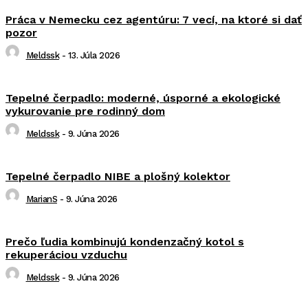
Práca v Nemecku cez agentúru: 7 vecí, na ktoré si dať
pozor
Meldssk
-
13. Júla 2026
Tepelné čerpadlo: moderné, úsporné a ekologické
vykurovanie pre rodinný dom
Meldssk
-
9. Júna 2026
Tepelné čerpadlo NIBE a plošný kolektor
MarianS
-
9. Júna 2026
Prečo ľudia kombinujú kondenzačný kotol s
rekuperáciou vzduchu
Meldssk
-
9. Júna 2026