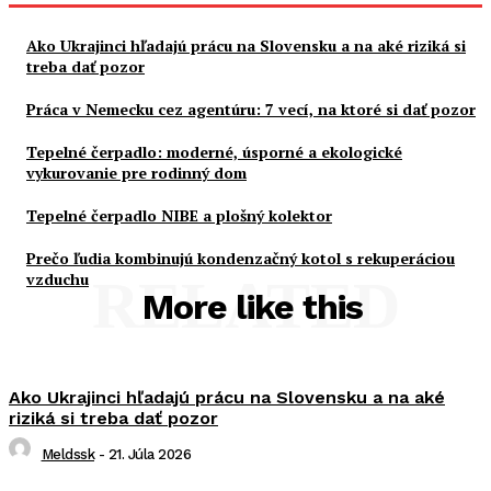
Ako Ukrajinci hľadajú prácu na Slovensku a na aké riziká si
treba dať pozor
Práca v Nemecku cez agentúru: 7 vecí, na ktoré si dať pozor
Tepelné čerpadlo: moderné, úsporné a ekologické
vykurovanie pre rodinný dom
Tepelné čerpadlo NIBE a plošný kolektor
Prečo ľudia kombinujú kondenzačný kotol s rekuperáciou
vzduchu
RELATED
More like this
Ako Ukrajinci hľadajú prácu na Slovensku a na aké
riziká si treba dať pozor
Meldssk
-
21. Júla 2026