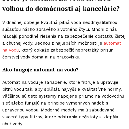
voľbou do domácnosti aj kancelárie?
V dnešnej dobe je kvalitná pitná voda neodmysliteľnou
súčasťou nášho zdravého životného štýlu. Mnohí z nás
hľadajú pohodlné riešenia na zabezpečenie dostatku čistej
a chutnej vody. Jednou z najlepších možností je
automat
na vodu
, ktorý dokáže zabezpečiť nepretržitý prísun
čerstvej vody doma aj na pracovisku.
Ako funguje automat na vodu?
Automat na vodu je zariadenie, ktoré filtruje a upravuje
pitnú vodu tak, aby spĺňala najvyššie kvalitatívne normy.
Väčšinou sú tieto systémy napojené priamo na vodovodnú
sieť alebo fungujú na princípe výmenných nádob s
upravenou vodou. Moderné modely majú zabudované
viaceré typy filtrov, ktoré odstránia nečistoty a zlepšia
chuť vody.