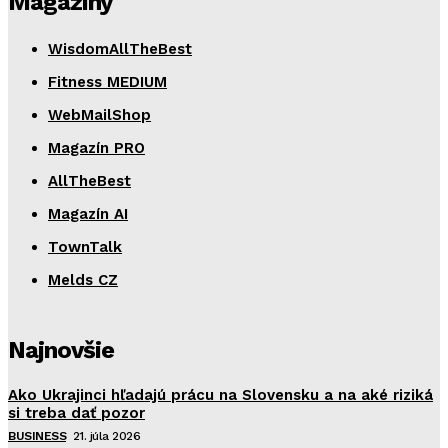
Magazíny
WisdomAllTheBest
Fitness MEDIUM
WebMailShop
Magazín PRO
AllTheBest
Magazín AI
TownTalk
Melds CZ
Najnovšie
Ako Ukrajinci hľadajú prácu na Slovensku a na aké riziká
si treba dať pozor
BUSINESS
21. júla 2026