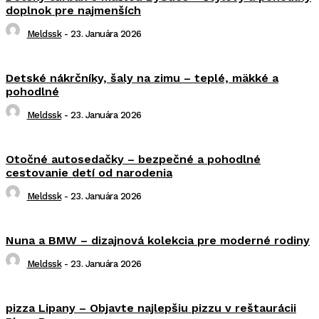
doplnok pre najmenších
Meldssk
-
23. Januára 2026
Detské nákrčníky, šaly na zimu – teplé, mäkké a
pohodlné
Meldssk
-
23. Januára 2026
Otočné autosedačky – bezpečné a pohodlné
cestovanie detí od narodenia
Meldssk
-
23. Januára 2026
Nuna a BMW – dizajnová kolekcia pre moderné rodiny
Meldssk
-
23. Januára 2026
pizza Lipany – Objavte najlepšiu pizzu v reštaurácii