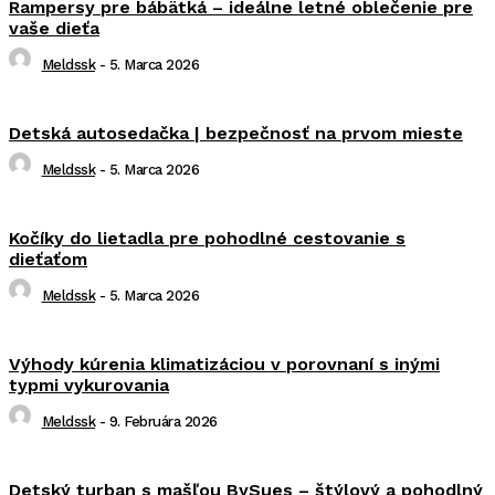
Rampersy pre bábätká – ideálne letné oblečenie pre
vaše dieťa
Meldssk
-
5. Marca 2026
Detská autosedačka | bezpečnosť na prvom mieste
Meldssk
-
5. Marca 2026
Kočíky do lietadla pre pohodlné cestovanie s
dieťaťom
Meldssk
-
5. Marca 2026
Výhody kúrenia klimatizáciou v porovnaní s inými
typmi vykurovania
Meldssk
-
9. Februára 2026
Detský turban s mašľou BySues – štýlový a pohodlný