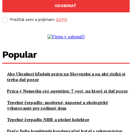
ODOBERAŤ
Prečítal som a prijímam
GDPR
.
Popular
Ako Ukrajinci hľadajú prácu na Slovensku a na aké riziká si
treba dať pozor
Práca v Nemecku cez agentúru: 7 vecí, na ktoré si dať pozor
Tepelné čerpadlo: moderné, úsporné a ekologické
vykurovanie pre rodinný dom
Tepelné čerpadlo NIBE a plošný kolektor
Prečo ľudia kombinujú kondenzačný kotol s rekuperáciou