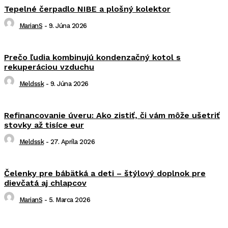
Tepelné čerpadlo NIBE a plošný kolektor
MarianS
-
9. Júna 2026
Prečo ľudia kombinujú kondenzačný kotol s
rekuperáciou vzduchu
Meldssk
-
9. Júna 2026
Refinancovanie úveru: Ako zistiť, či vám môže ušetriť
stovky až tisíce eur
Meldssk
-
27. Apríla 2026
Čelenky pre bábätká a deti – štýlový doplnok pre
dievčatá aj chlapcov
MarianS
-
5. Marca 2026