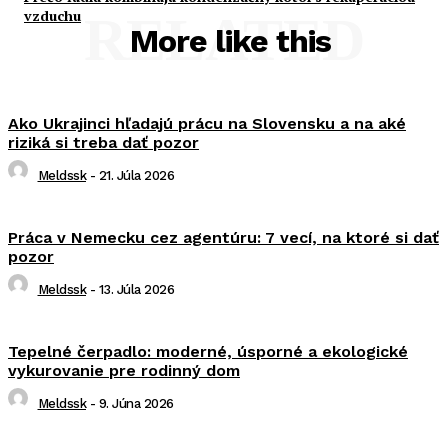
vzduchu
RELATED
More like this
Ako Ukrajinci hľadajú prácu na Slovensku a na aké
riziká si treba dať pozor
Meldssk
-
21. Júla 2026
Práca v Nemecku cez agentúru: 7 vecí, na ktoré si dať
pozor
Meldssk
-
13. Júla 2026
Tepelné čerpadlo: moderné, úsporné a ekologické
vykurovanie pre rodinný dom
Meldssk
-
9. Júna 2026