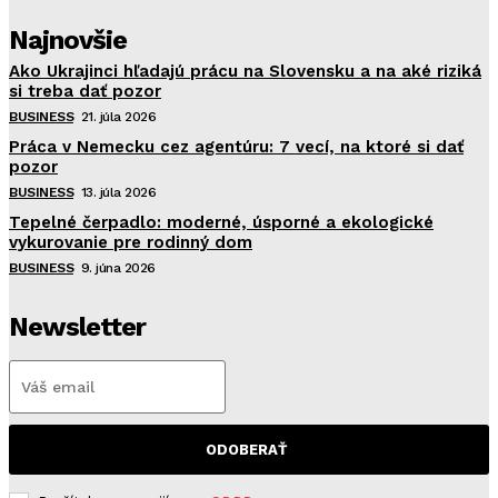
Najnovšie
Ako Ukrajinci hľadajú prácu na Slovensku a na aké riziká
si treba dať pozor
BUSINESS
21. júla 2026
Práca v Nemecku cez agentúru: 7 vecí, na ktoré si dať
pozor
BUSINESS
13. júla 2026
Tepelné čerpadlo: moderné, úsporné a ekologické
vykurovanie pre rodinný dom
BUSINESS
9. júna 2026
Newsletter
ODOBERAŤ