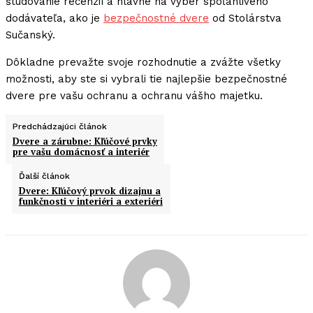
študovanie recenzií a hlavne na výber spoľahlivého
dodávateľa, ako je
bezpečnostné dvere
od Stolárstva
Sučanský.
Dôkladne prevažte svoje rozhodnutie a zvážte všetky
možnosti, aby ste si vybrali tie najlepšie bezpečnostné
dvere pre vašu ochranu a ochranu vášho majetku.
Predchádzajúci článok
Dvere a zárubne: Kľúčové prvky
pre vašu domácnosť a interiér
Ďalší článok
Dvere: Kľúčový prvok dizajnu a
funkčnosti v interiéri a exteriéri