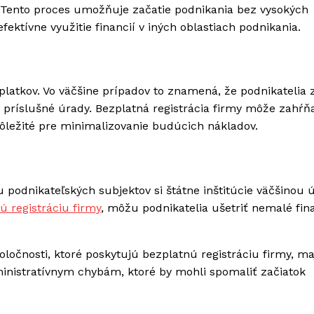
 Tento proces umožňuje začatie podnikania bez vysokých
ektívne využitie financií v iných oblastiach podnikania.
latkov. Vo väčšine prípadov to znamená, že podnikatelia 
ríslušné úrady. Bezplatná registrácia firmy môže zahŕňa
dôležité pre minimalizovanie budúcich nákladov.
 podnikateľských subjektov si štátne inštitúcie väčšinou 
ú registráciu firmy
, môžu podnikatelia ušetriť nemalé fi
oločnosti, ktoré poskytujú bezplatnú registráciu firmy, m
inistratívnym chybám, ktoré by mohli spomaliť začiatok