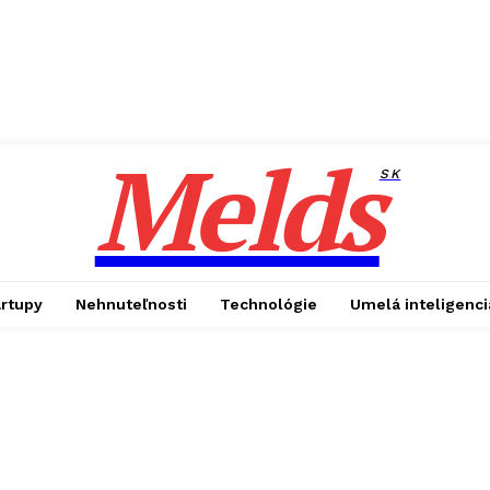
Melds
SK
artupy
Nehnuteľnosti
Technológie
Umelá inteligenci