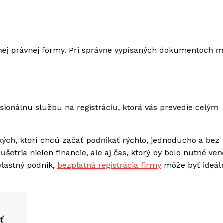
ranej právnej formy. Pri správne vypísaných dokumentoch 
sionálnu službu na registráciu, ktorá vás prevedie celým
tkých, ktorí chcú začať podnikať rýchlo, jednoducho a bez
tria nielen financie, ale aj čas, ktorý by bolo nutné ven
vlastný podnik,
bezplatná registrácia firmy
môže byť ideá
ť