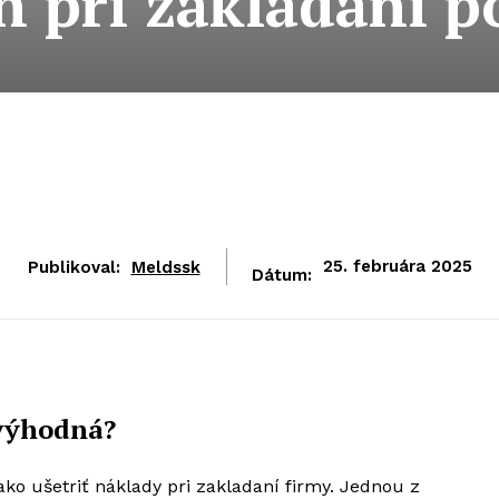
h pri zakladaní p
Publikoval:
Meldssk
25. februára 2025
Dátum:
 výhodná?
ko ušetriť náklady pri zakladaní firmy. Jednou z