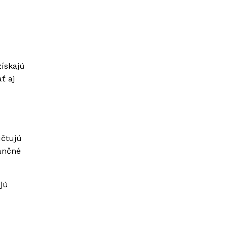
získajú
ť aj
účtujú
nančné
ajú