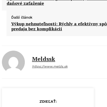
daňové zaťaženie
Ďalší článok
Výkup nehnuteľností: Rýchly a efektívny sp
predaja bez komplikácií
Meldssk
https://www.melds.sk
ZDIEĽAŤ: