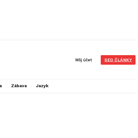
Môj účet
SEO ČLÁNKY
a
Zábava
Jazyk