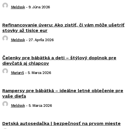
Meldssk
-
9. Júna 2026
Refinancovanie úveru: Ako zistiť, či vám môže ušetriť
stovky až tisíce eur
Meldssk
-
27. Apríla 2026
Čelenky pre bábätká a deti – štýlový doplnok pre
dievčatá aj chlapcov
MarianS
-
5. Marca 2026
Rampersy pre bábätká – ideálne letné oblečenie pre
vaše dieťa
Meldssk
-
5. Marca 2026
Detská autosedačka | bezpečnosť na prvom mieste