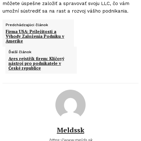
môžete úspešne založiť a spravovať svoju LLC, čo vám
umožní sústrediť sa na rast a rozvoj vášho podnikania.
Predchádzajúci článok
Firma USA: Príležitosti a
Výhody Založenia Podniku v
Amerike
Ďalší článok
Ares rejstřík firem: Klíčový
nástroj pro podnikatele v
České republice
Meldssk
https://www.melds.sk