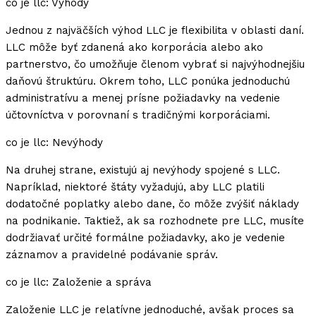
co je llc: Výhody
Jednou z najväčších výhod LLC je flexibilita v oblasti daní.
LLC môže byť zdanená ako korporácia alebo ako
partnerstvo, čo umožňuje členom vybrať si najvýhodnejšiu
daňovú štruktúru. Okrem toho, LLC ponúka jednoduchú
administratívu a menej prísne požiadavky na vedenie
účtovníctva v porovnaní s tradičnými korporáciami.
co je llc: Nevýhody
Na druhej strane, existujú aj nevýhody spojené s LLC.
Napríklad, niektoré štáty vyžadujú, aby LLC platili
dodatočné poplatky alebo dane, čo môže zvýšiť náklady
na podnikanie. Taktiež, ak sa rozhodnete pre LLC, musíte
dodržiavať určité formálne požiadavky, ako je vedenie
záznamov a pravidelné podávanie správ.
co je llc: Založenie a správa
Založenie LLC je relatívne jednoduché, avšak proces sa