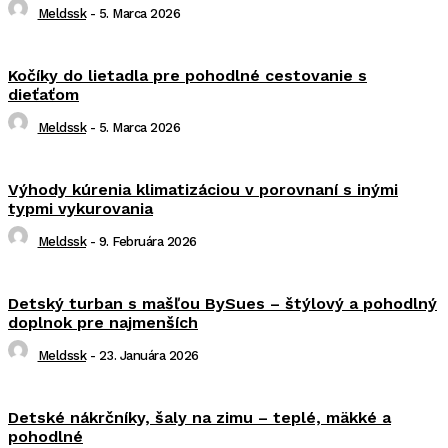
Meldssk
-
5. Marca 2026
Kočíky do lietadla pre pohodlné cestovanie s
dieťaťom
Meldssk
-
5. Marca 2026
Výhody kúrenia klimatizáciou v porovnaní s inými
typmi vykurovania
Meldssk
-
9. Februára 2026
Detský turban s mašľou BySues – štýlový a pohodlný
doplnok pre najmenších
Meldssk
-
23. Januára 2026
Detské nákrčníky, šaly na zimu – teplé, mäkké a
pohodlné