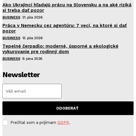
Ako Ukrajinci hľadajú prácu na Slovensku a na aké riziká
si treba dať pozor
BUSINESS
21. júla 2026
Práca v Nemecku cez agentúru: 7 vecí, na ktoré si dať
pozor
BUSINESS
13. júla 2026
Tepelné čerpadlo: moderné, úsporné a ekologické
vykurovanie pre rodinný dom
BUSINESS
9. júna 2026
Newsletter
ODOBERAŤ
Prečítal som a prijímam
GDPR
.