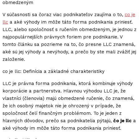
obmedzeným
V súčasnosti sa čoraz viac podnikateľov zaujíma o to,
co je
llc
a aké výhody im môže táto forma podnikania priniesť.
LLC, alebo spoločnosť s ručením obmedzeným, je jednou z
najpopulárnejších právnych foriem pre podnikanie. V
tomto článku sa pozrieme na to, čo presne LLC znamená,
aké sú jej výhody a nevýhody, a prečo by ste mali zvážiť jej
založenie.
co je llc: Definícia a základné charakteristiky
LLC je právna forma podnikania, ktorá kombinuje výhody
korporácie a partnerstva. Hlavnou výhodou LLC je, že
vlastníci (členovia) majú obmedzené ručenie, čo znamená,
že ich osobný majetok nie je ohrozený v prípade, že
spoločnosť čelí finančným problémom. To je jeden z
hlavných dôvodov, prečo sa podnikatelia pýtajú,
čo je llc
a
aké výhody im môže táto forma podnikania priniesť.