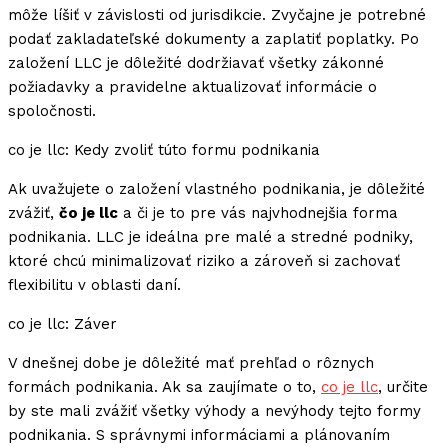
môže líšiť v závislosti od jurisdikcie. Zvyčajne je potrebné
podať zakladateľské dokumenty a zaplatiť poplatky. Po
založení LLC je dôležité dodržiavať všetky zákonné
požiadavky a pravidelne aktualizovať informácie o
spoločnosti.
co je llc: Kedy zvoliť túto formu podnikania
Ak uvažujete o založení vlastného podnikania, je dôležité
zvážiť,
čo je llc
a či je to pre vás najvhodnejšia forma
podnikania. LLC je ideálna pre malé a stredné podniky,
ktoré chcú minimalizovať riziko a zároveň si zachovať
flexibilitu v oblasti daní.
co je llc: Záver
V dnešnej dobe je dôležité mať prehľad o rôznych
formách podnikania. Ak sa zaujímate o to,
co je llc
, určite
by ste mali zvážiť všetky výhody a nevýhody tejto formy
podnikania. S správnymi informáciami a plánovaním