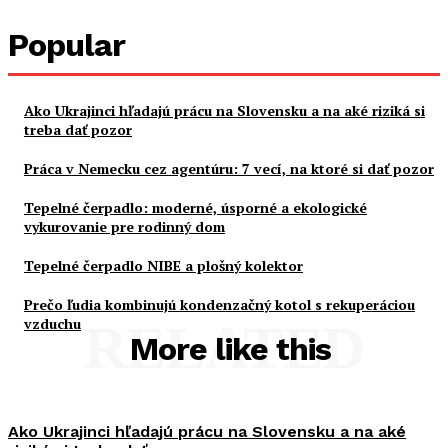
Popular
Ako Ukrajinci hľadajú prácu na Slovensku a na aké riziká si
treba dať pozor
Práca v Nemecku cez agentúru: 7 vecí, na ktoré si dať pozor
Tepelné čerpadlo: moderné, úsporné a ekologické
vykurovanie pre rodinný dom
Tepelné čerpadlo NIBE a plošný kolektor
Prečo ľudia kombinujú kondenzačný kotol s rekuperáciou
vzduchu
RELATED
More like this
Ako Ukrajinci hľadajú prácu na Slovensku a na aké