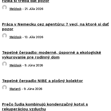
riziká si treba dať pozor
Meldssk
-
21. Júla 2026
Práca v Nemecku cez agentúru: 7 vecí, na ktoré si dať
pozor
Meldssk
-
13. Júla 2026
Tepelné čerpadlo: moderné, úsporné a ekologické
vykurovanie pre rodinný dom
Meldssk
-
9. Júna 2026
Tepelné čerpadlo NIBE a plošný kolektor
MarianS
-
9. Júna 2026
Prečo ľudia kombinujú kondenzačný kotol s
rekuperáciou vzduchu