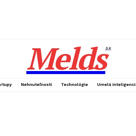
Melds
SK
artupy
Nehnuteľnosti
Technológie
Umelá inteligenci