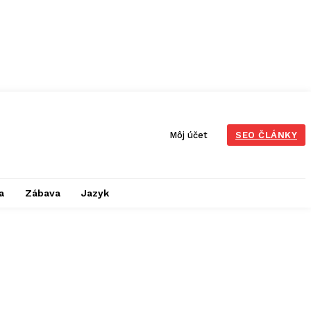
Môj účet
SEO ČLÁNKY
a
Zábava
Jazyk