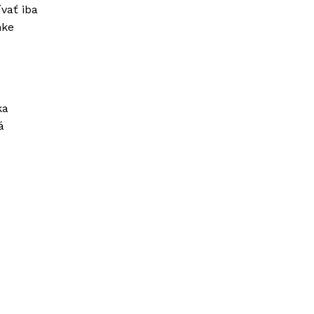
vať iba
nke
ka
á