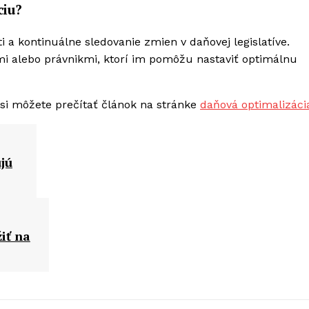
ciu?
 a kontinuálne sledovanie zmien v daňovej legislatíve.
i alebo právnikmi, ktorí im pomôžu nastaviť optimálnu
 si môžete prečítať článok na stránke
daňová optimalizáci
jú
iť na