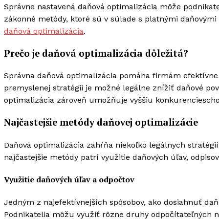
Správne nastavená daňová optimalizácia môže podnikateľ
zákonné metódy, ktoré sú v súlade s platnými daňovými 
daňová optimalizácia
.
Prečo je daňová optimalizácia dôležitá?
Správna daňová optimalizácia pomáha firmám efektívne r
premyslenej stratégii je možné legálne znížiť daňové p
optimalizácia zároveň umožňuje vyššiu konkurenciescho
Najčastejšie metódy daňovej optimalizácie
Daňová optimalizácia zahŕňa niekoľko legálnych stratégi
najčastejšie metódy patrí využitie daňových úľav, odpi
Využitie daňových úľav a odpočtov
Jedným z najefektívnejších spôsobov, ako dosiahnuť daňo
Podnikatelia môžu využiť rôzne druhy odpočítateľných ná