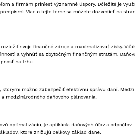
om a firmám priniesť významné úspory. Dôležité je využí
predpismi. Viac o tejto téme sa môžete dozvedieť na strá
ozložiť svoje finančné zdroje a maximalizovať zisky. Vďa
ovinnosti a vyhnúť sa zbytočným finančným stratám. Daňov
pnosť na trhu.
í, ktorými možno zabezpečiť efektívnu správu daní. Medzi
sov a medzinárodného daňového plánovania.
vú optimalizáciu, je aplikácia daňových úľav a odpočtov.
kladov, ktoré znižujú celkový základ dane.