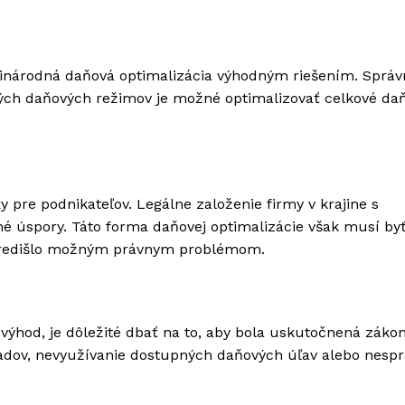
zinárodná daňová optimalizácia výhodným riešením. Sprá
vých daňových režimov je možné optimalizovať celkové da
 pre podnikateľov. Legálne založenie firmy v krajine s
úspory. Táto forma daňovej optimalizácie však musí byť
predišlo možným právnym problémom.
výhod, je dôležité dbať na to, aby bola uskutočnená záko
ladov, nevyužívanie dostupných daňových úľav alebo nesp