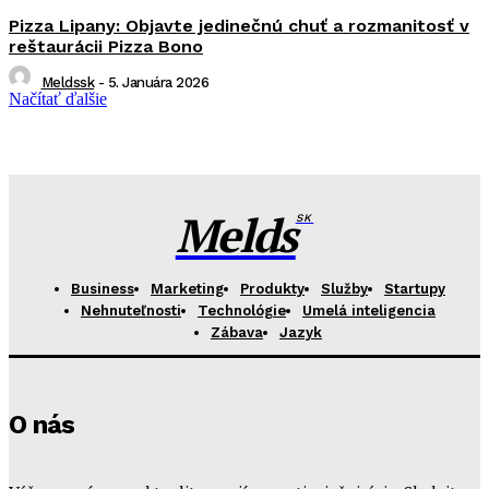
Pizza Lipany: Objavte jedinečnú chuť a rozmanitosť v
reštaurácii Pizza Bono
Meldssk
-
5. Januára 2026
Načítať ďalšie
Melds
SK
Business
Marketing
Produkty
Služby
Startupy
Nehnuteľnosti
Technológie
Umelá inteligencia
Zábava
Jazyk
O nás