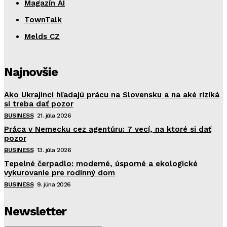
Magazín AI
TownTalk
Melds CZ
Najnovšie
Ako Ukrajinci hľadajú prácu na Slovensku a na aké riziká
si treba dať pozor
BUSINESS
21. júla 2026
Práca v Nemecku cez agentúru: 7 vecí, na ktoré si dať
pozor
BUSINESS
13. júla 2026
Tepelné čerpadlo: moderné, úsporné a ekologické
vykurovanie pre rodinný dom
BUSINESS
9. júna 2026
Newsletter