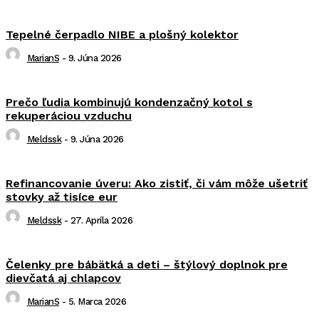
Tepelné čerpadlo NIBE a plošný kolektor
MarianS
-
9. Júna 2026
Prečo ľudia kombinujú kondenzačný kotol s
rekuperáciou vzduchu
Meldssk
-
9. Júna 2026
Refinancovanie úveru: Ako zistiť, či vám môže ušetriť
stovky až tisíce eur
Meldssk
-
27. Apríla 2026
Čelenky pre bábätká a deti – štýlový doplnok pre
dievčatá aj chlapcov
MarianS
-
5. Marca 2026