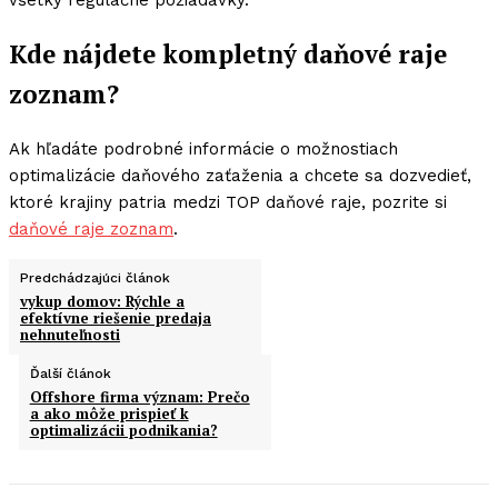
všetky regulačné požiadavky.
Kde nájdete kompletný daňové raje
zoznam?
Ak hľadáte podrobné informácie o možnostiach
optimalizácie daňového zaťaženia a chcete sa dozvedieť,
ktoré krajiny patria medzi TOP daňové raje, pozrite si
daňové raje zoznam
.
Predchádzajúci článok
vykup domov: Rýchle a
efektívne riešenie predaja
nehnuteľnosti
Ďalší článok
Offshore firma význam: Prečo
a ako môže prispieť k
optimalizácii podnikania?