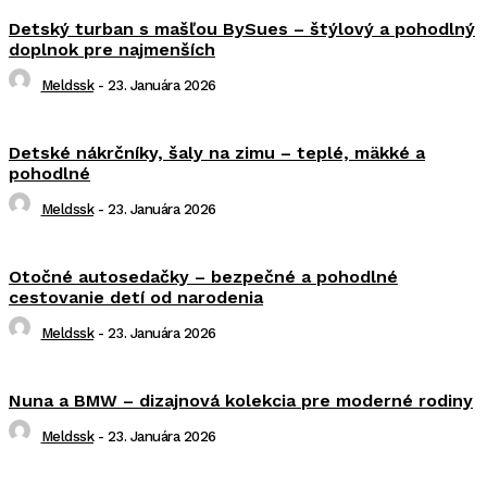
Detský turban s mašľou BySues – štýlový a pohodlný
doplnok pre najmenších
Meldssk
-
23. Januára 2026
Detské nákrčníky, šaly na zimu – teplé, mäkké a
pohodlné
Meldssk
-
23. Januára 2026
Otočné autosedačky – bezpečné a pohodlné
cestovanie detí od narodenia
Meldssk
-
23. Januára 2026
Nuna a BMW – dizajnová kolekcia pre moderné rodiny
Meldssk
-
23. Januára 2026