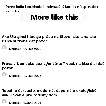
Prečo ľudia kombinujú kondenzačný kotol s rekuperáciou
vzduchu
RELATED
More like this
Ako Ukrajinci hľadajú prácu na Slovensku a na aké
riziká si treba dať pozor
Meldssk
-
21. Júla 2026
Práca v Nemecku cez agentúru: 7 vecí, na ktoré si dať
pozor
Meldssk
-
13. Júla 2026
Tepelné čerpadlo: moderné, úsporné a ekologické
vykurovanie pre rodinný dom
Meldssk
-
9. Júna 2026