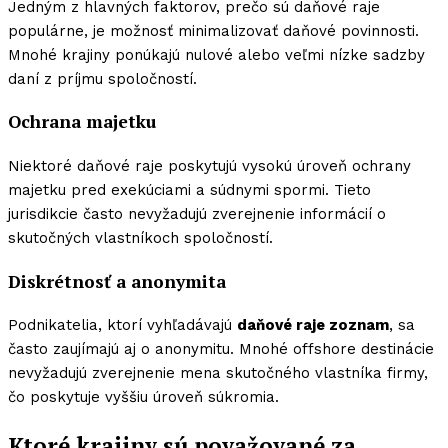
Jedným z hlavných faktorov, prečo sú daňové raje
populárne, je možnosť minimalizovať daňové povinnosti.
Mnohé krajiny ponúkajú nulové alebo veľmi nízke sadzby
daní z príjmu spoločností.
Ochrana majetku
Niektoré daňové raje poskytujú vysokú úroveň ochrany
majetku pred exekúciami a súdnymi spormi. Tieto
jurisdikcie často nevyžadujú zverejnenie informácií o
skutočných vlastníkoch spoločností.
Diskrétnosť a anonymita
Podnikatelia, ktorí vyhľadávajú
daňové raje zoznam
, sa
často zaujímajú aj o anonymitu. Mnohé offshore destinácie
nevyžadujú zverejnenie mena skutočného vlastníka firmy,
čo poskytuje vyššiu úroveň súkromia.
Ktoré krajiny sú považované za