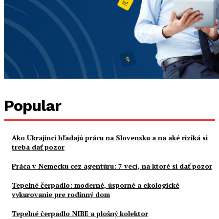
Popular
Ako Ukrajinci hľadajú prácu na Slovensku a na aké riziká si
treba dať pozor
Práca v Nemecku cez agentúru: 7 vecí, na ktoré si dať pozor
Tepelné čerpadlo: moderné, úsporné a ekologické
vykurovanie pre rodinný dom
Tepelné čerpadlo NIBE a plošný kolektor