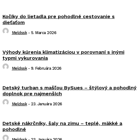
Kočíky do lietadla pre pohodlné cestovanie s
dieťaťom
Meldssk
-
5. Marca 2026
Výhody kúrenia klimatizáciou v porovnaní s inými
typmi vykurovania
Meldssk
-
9. Februára 2026
Detský turban s mašľou BySues – štýlový a pohodlný
doplnok pre najmenších
Meldssk
-
23. Januára 2026
Detské nákrčníky, šaly na zimu – teplé, mäkké a
pohodlné
Meldssk
-
23. Januára 2026