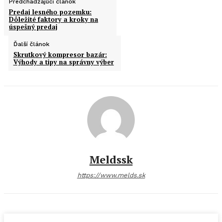
Predchádzajúci článok
Predaj lesného pozemku:
Dôležité faktory a kroky na
úspešný predaj
Ďalší článok
Skrutkový kompresor bazár:
Výhody a tipy na správny výber
Meldssk
https://www.melds.sk