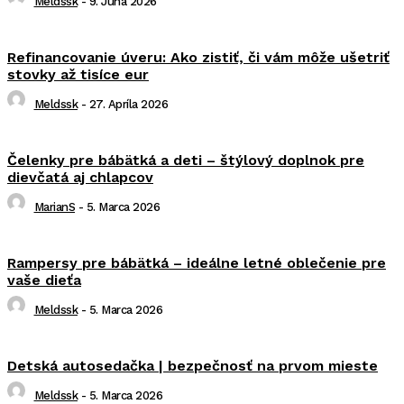
Meldssk
-
9. Júna 2026
Refinancovanie úveru: Ako zistiť, či vám môže ušetriť
stovky až tisíce eur
Meldssk
-
27. Apríla 2026
Čelenky pre bábätká a deti – štýlový doplnok pre
dievčatá aj chlapcov
MarianS
-
5. Marca 2026
Rampersy pre bábätká – ideálne letné oblečenie pre
vaše dieťa
Meldssk
-
5. Marca 2026
Detská autosedačka | bezpečnosť na prvom mieste
Meldssk
-
5. Marca 2026