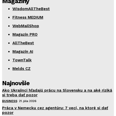
Magazíny
WisdomAllTheBest
Fitness MEDIUM
WebMailShop
Magazín PRO
AllTheBest
Magazín AI
TownTalk
Melds CZ
Najnovšie
Ako Ukrajinci hľadajú prácu na Slovensku a na aké riziká
si treba dať pozor
BUSINESS
21. júla 2026
Práca v Nemecku cez agentúru: 7 vecí, na ktoré si dať
pozor