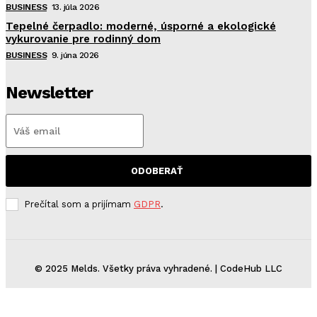
BUSINESS
13. júla 2026
Tepelné čerpadlo: moderné, úsporné a ekologické
vykurovanie pre rodinný dom
BUSINESS
9. júna 2026
Newsletter
ODOBERAŤ
Prečítal som a prijímam
GDPR
.
© 2025 Melds. Všetky práva vyhradené. | CodeHub LLC