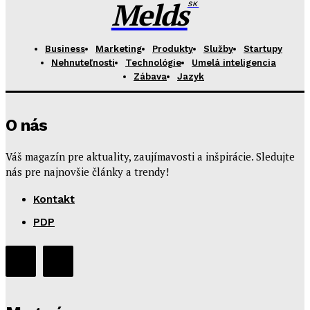
Melds
SK
Business
Marketing
Produkty
Služby
Startupy
Nehnuteľnosti
Technológie
Umelá inteligencia
Zábava
Jazyk
O nás
Váš magazín pre aktuality, zaujímavosti a inšpirácie. Sledujte
nás pre najnovšie články a trendy!
Kontakt
PDP