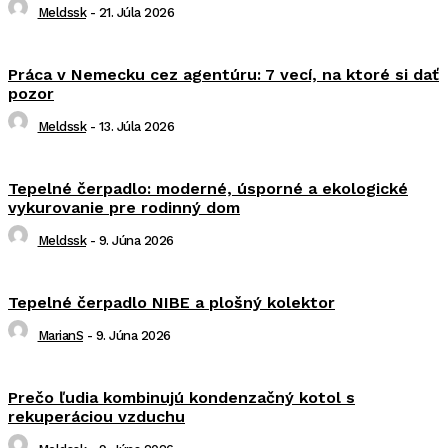
Meldssk
-
21. Júla 2026
Práca v Nemecku cez agentúru: 7 vecí, na ktoré si dať
pozor
Meldssk
-
13. Júla 2026
Tepelné čerpadlo: moderné, úsporné a ekologické
vykurovanie pre rodinný dom
Meldssk
-
9. Júna 2026
Tepelné čerpadlo NIBE a plošný kolektor
MarianS
-
9. Júna 2026
Prečo ľudia kombinujú kondenzačný kotol s
rekuperáciou vzduchu