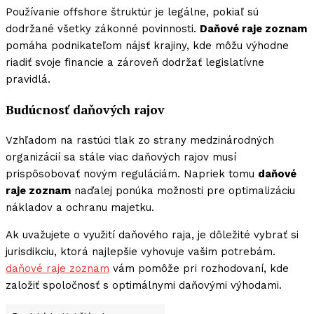
Používanie offshore štruktúr je legálne, pokiaľ sú
dodržané všetky zákonné povinnosti.
Daňové raje zoznam
pomáha podnikateľom nájsť krajiny, kde môžu výhodne
riadiť svoje financie a zároveň dodržať legislatívne
pravidlá.
Budúcnosť daňových rajov
Vzhľadom na rastúci tlak zo strany medzinárodných
organizácií sa stále viac daňových rajov musí
prispôsobovať novým reguláciám. Napriek tomu
daňové
raje zoznam
naďalej ponúka možnosti pre optimalizáciu
nákladov a ochranu majetku.
Ak uvažujete o využití daňového raja, je dôležité vybrať si
jurisdikciu, ktorá najlepšie vyhovuje vašim potrebám.
daňové raje zoznam
vám pomôže pri rozhodovaní, kde
založiť spoločnosť s optimálnymi daňovými výhodami.