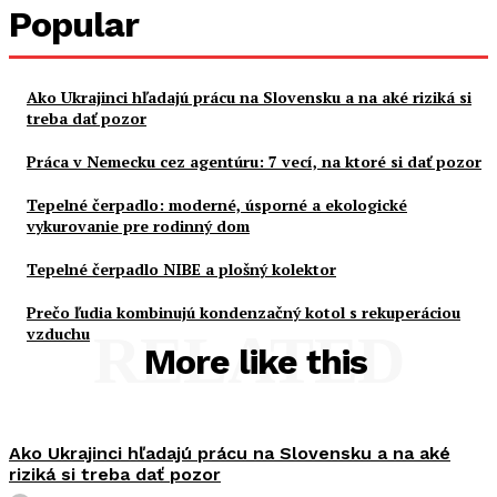
Popular
Ako Ukrajinci hľadajú prácu na Slovensku a na aké riziká si
treba dať pozor
Práca v Nemecku cez agentúru: 7 vecí, na ktoré si dať pozor
Tepelné čerpadlo: moderné, úsporné a ekologické
vykurovanie pre rodinný dom
Tepelné čerpadlo NIBE a plošný kolektor
Prečo ľudia kombinujú kondenzačný kotol s rekuperáciou
vzduchu
RELATED
More like this
Ako Ukrajinci hľadajú prácu na Slovensku a na aké
riziká si treba dať pozor