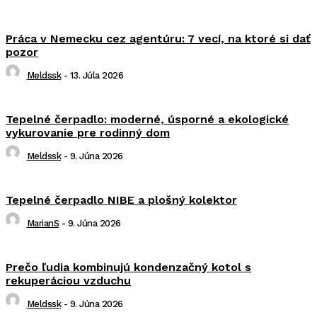
Práca v Nemecku cez agentúru: 7 vecí, na ktoré si dať
pozor
Meldssk
-
13. Júla 2026
Tepelné čerpadlo: moderné, úsporné a ekologické
vykurovanie pre rodinný dom
Meldssk
-
9. Júna 2026
Tepelné čerpadlo NIBE a plošný kolektor
MarianS
-
9. Júna 2026
Prečo ľudia kombinujú kondenzačný kotol s
rekuperáciou vzduchu
Meldssk
-
9. Júna 2026