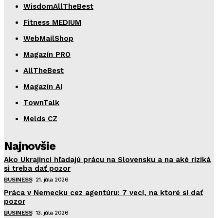
WisdomAllTheBest
Fitness MEDIUM
WebMailShop
Magazín PRO
AllTheBest
Magazín AI
TownTalk
Melds CZ
Najnovšie
Ako Ukrajinci hľadajú prácu na Slovensku a na aké riziká
si treba dať pozor
BUSINESS
21. júla 2026
Práca v Nemecku cez agentúru: 7 vecí, na ktoré si dať
pozor
BUSINESS
13. júla 2026