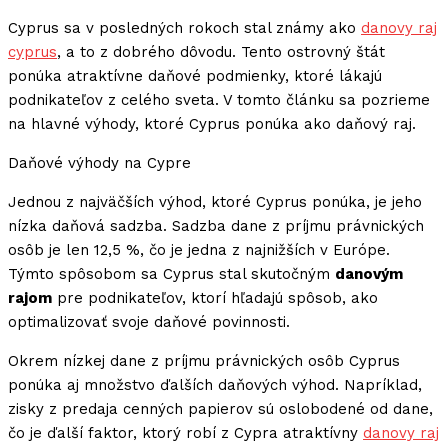
Cyprus sa v posledných rokoch stal známy ako
danovy raj
cyprus
, a to z dobrého dôvodu. Tento ostrovný štát
ponúka atraktívne daňové podmienky, ktoré lákajú
podnikateľov z celého sveta. V tomto článku sa pozrieme
na hlavné výhody, ktoré Cyprus ponúka ako daňový raj.
Daňové výhody na Cypre
Jednou z najväčších výhod, ktoré Cyprus ponúka, je jeho
nízka daňová sadzba. Sadzba dane z príjmu právnických
osôb je len 12,5 %, čo je jedna z najnižších v Európe.
Týmto spôsobom sa Cyprus stal skutočným
danovým
rajom
pre podnikateľov, ktorí hľadajú spôsob, ako
optimalizovať svoje daňové povinnosti.
Okrem nízkej dane z príjmu právnických osôb Cyprus
ponúka aj množstvo ďalších daňových výhod. Napríklad,
zisky z predaja cenných papierov sú oslobodené od dane,
čo je ďalší faktor, ktorý robí z Cypra atraktívny
danovy raj