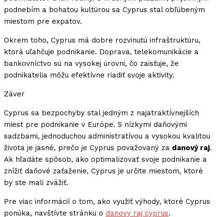
podnebím a bohatou kultúrou sa Cyprus stal obľúbeným
miestom pre expatov.
Okrem toho, Cyprus má dobre rozvinutú infraštruktúru,
ktorá uľahčuje podnikanie. Doprava, telekomunikácie a
bankovníctvo sú na vysokej úrovni, čo zaisťuje, že
podnikatelia môžu efektívne riadiť svoje aktivity.
Záver
Cyprus sa bezpochyby stal jedným z najatraktívnejších
miest pre podnikanie v Európe. S nízkymi daňovými
sadzbami, jednoduchou administratívou a vysokou kvalitou
života je jasné, prečo je Cyprus považovaný za
danový raj
.
Ak hľadáte spôsob, ako optimalizovať svoje podnikanie a
znížiť daňové zaťaženie, Cyprus je určite miestom, ktoré
by ste mali zvážiť.
Pre viac informácií o tom, ako využiť výhody, ktoré Cyprus
ponúka, navštívte stránku o
danovy raj cyprus
.