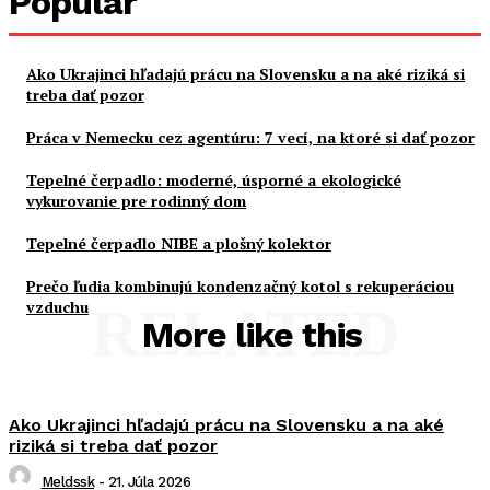
Popular
Ako Ukrajinci hľadajú prácu na Slovensku a na aké riziká si
treba dať pozor
Práca v Nemecku cez agentúru: 7 vecí, na ktoré si dať pozor
Tepelné čerpadlo: moderné, úsporné a ekologické
vykurovanie pre rodinný dom
Tepelné čerpadlo NIBE a plošný kolektor
Prečo ľudia kombinujú kondenzačný kotol s rekuperáciou
vzduchu
RELATED
More like this
Ako Ukrajinci hľadajú prácu na Slovensku a na aké
riziká si treba dať pozor
Meldssk
-
21. Júla 2026