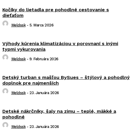
Kočíky do lietadla pre pohodlné cestovanie s
dieťaťom
Meldssk
-
5. Marca 2026
Výhody kúrenia klimatizáciou v porovnaní s inými
typmi vykurovania
Meldssk
-
9. Februára 2026
Detský turban s mašľou BySues – štýlový a pohodlný
doplnok pre najmenších
Meldssk
-
23. Januára 2026
Detské nákrčníky, šaly na zimu – teplé, mäkké a
pohodlné
Meldssk
-
23. Januára 2026