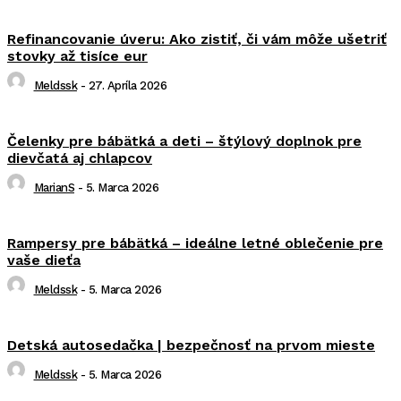
Refinancovanie úveru: Ako zistiť, či vám môže ušetriť
stovky až tisíce eur
Meldssk
-
27. Apríla 2026
Čelenky pre bábätká a deti – štýlový doplnok pre
dievčatá aj chlapcov
MarianS
-
5. Marca 2026
Rampersy pre bábätká – ideálne letné oblečenie pre
vaše dieťa
Meldssk
-
5. Marca 2026
Detská autosedačka | bezpečnosť na prvom mieste
Meldssk
-
5. Marca 2026