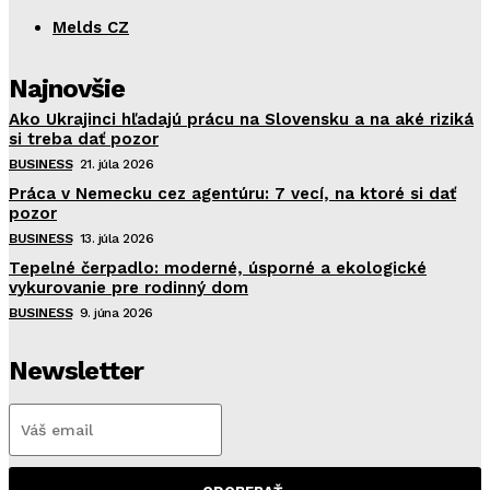
Melds CZ
Najnovšie
Ako Ukrajinci hľadajú prácu na Slovensku a na aké riziká
si treba dať pozor
BUSINESS
21. júla 2026
Práca v Nemecku cez agentúru: 7 vecí, na ktoré si dať
pozor
BUSINESS
13. júla 2026
Tepelné čerpadlo: moderné, úsporné a ekologické
vykurovanie pre rodinný dom
BUSINESS
9. júna 2026
Newsletter