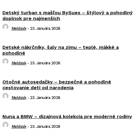
Detský turban s mašľou BySues – štýlový a pohodlný
doplnok pre najmenších
Meldssk
-
23. Januára 2026
Detské nákrčníky, šaly na zimu – teplé, mäkké a
pohodlné
Meldssk
-
23. Januára 2026
Otočné autosedačky – bezpečné a pohodlné
cestovanie detí od narodenia
Meldssk
-
23. Januára 2026
Nuna a BMW – dizajnová kolekcia pre moderné rodiny
Meldssk
-
23. Januára 2026