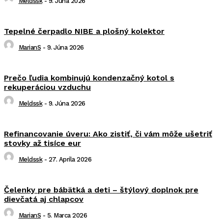
Meldssk
-
9. Júna 2026
Tepelné čerpadlo NIBE a plošný kolektor
MarianS
-
9. Júna 2026
Prečo ľudia kombinujú kondenzačný kotol s
rekuperáciou vzduchu
Meldssk
-
9. Júna 2026
Refinancovanie úveru: Ako zistiť, či vám môže ušetriť
stovky až tisíce eur
Meldssk
-
27. Apríla 2026
Čelenky pre bábätká a deti – štýlový doplnok pre
dievčatá aj chlapcov
MarianS
-
5. Marca 2026