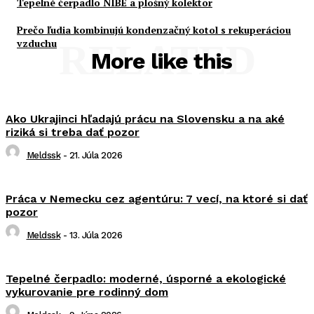
Tepelné čerpadlo NIBE a plošný kolektor
Prečo ľudia kombinujú kondenzačný kotol s rekuperáciou
vzduchu
RELATED
More like this
Ako Ukrajinci hľadajú prácu na Slovensku a na aké
riziká si treba dať pozor
Meldssk
-
21. Júla 2026
Práca v Nemecku cez agentúru: 7 vecí, na ktoré si dať
pozor
Meldssk
-
13. Júla 2026
Tepelné čerpadlo: moderné, úsporné a ekologické
vykurovanie pre rodinný dom