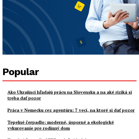
Popular
Ako Ukrajinci hľadajú prácu na Slovensku a na aké riziká si
treba dať pozor
Práca v Nemecku cez agentúru: 7 vecí, na ktoré si dať pozor
Tepelné čerpadlo: moderné, úsporné a ekologické
vykurovanie pre rodinný dom