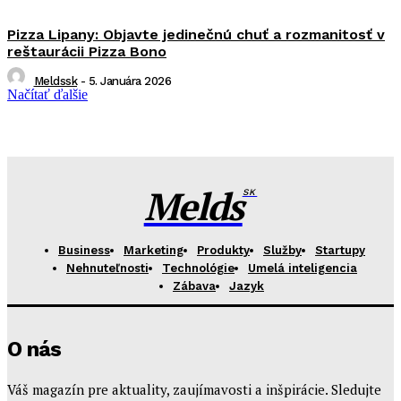
Pizza Lipany: Objavte jedinečnú chuť a rozmanitosť v
reštaurácii Pizza Bono
Meldssk
-
5. Januára 2026
Načítať ďalšie
Melds
SK
Business
Marketing
Produkty
Služby
Startupy
Nehnuteľnosti
Technológie
Umelá inteligencia
Zábava
Jazyk
O nás
Váš magazín pre aktuality, zaujímavosti a inšpirácie. Sledujte