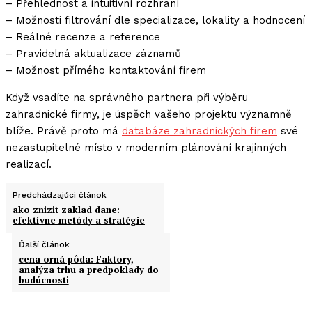
– Přehlednost a intuitivní rozhraní
– Možnosti filtrování dle specializace, lokality a hodnocení
– Reálné recenze a reference
– Pravidelná aktualizace záznamů
– Možnost přímého kontaktování firem
Když vsadíte na správného partnera při výběru
zahradnické firmy, je úspěch vašeho projektu významně
blíže. Právě proto má
databáze zahradnických firem
své
nezastupitelné místo v moderním plánování krajinných
realizací.
Predchádzajúci článok
ako znizit zaklad dane:
efektívne metódy a stratégie
Ďalší článok
cena orná pôda: Faktory,
analýza trhu a predpoklady do
budúcnosti