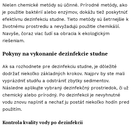
Nielen chemické metódy sú účinné. Prírodné metódy, ako
je použitie baktérií alebo enzýmov, dokážu tiež poskytnúť
efektívnu dezinfekciu studne. Tieto metódy sú šetrnejšie k
životnému prostrediu a nevyžadujú použitie chemikálií.
Navyše, čoraz viac ľudí sa obracia k ekologickým
riešeniam.
Pokyny na vykonanie dezinfekcie studne
Ak sa rozhodnete pre dezinfekciu studne, je dôležité
dodržať niekoľko základných krokov. Najprv by ste mali
vyprázdniť studňu a odstrániť zbytky sedimentov.
Následne aplikujte vybraný dezinfekčný prostriedok, či už
chemický alebo prírodný. Po dezinfekcii je nevyhnutné
vodu znovu naplniť a nechať ju postáť niekoľko hodín pred
použitím.
Kontrola kvality vody po dezinfekcii