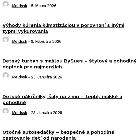
Meldssk
-
5. Marca 2026
Výhody kúrenia klimatizáciou v porovnaní s inými
typmi vykurovania
Meldssk
-
9. Februára 2026
Detský turban s mašľou BySues – štýlový a pohodlný
doplnok pre najmenších
Meldssk
-
23. Januára 2026
Detské nákrčníky, šaly na zimu – teplé, mäkké a
pohodlné
Meldssk
-
23. Januára 2026
Otočné autosedačky – bezpečné a pohodlné
cestovanie detí od narodenia