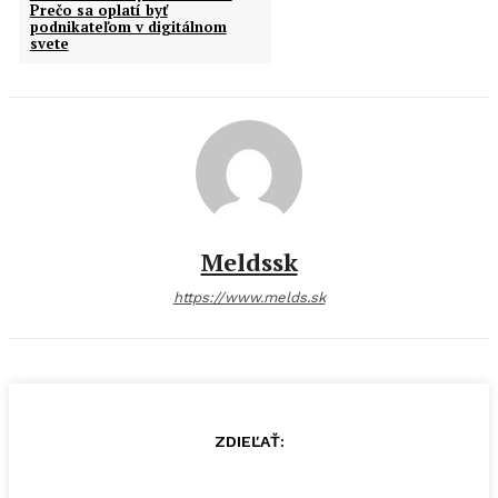
Prečo sa oplatí byť
podnikateľom v digitálnom
svete
Meldssk
https://www.melds.sk
ZDIEĽAŤ: