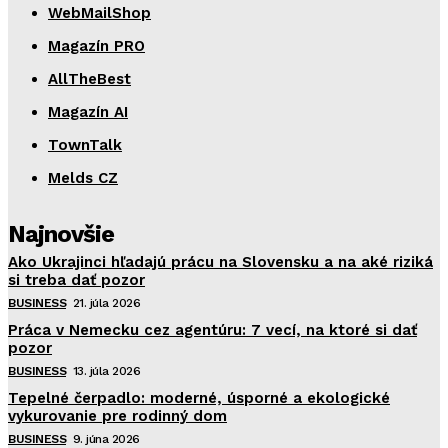
WebMailShop
Magazín PRO
AllTheBest
Magazín AI
TownTalk
Melds CZ
Najnovšie
Ako Ukrajinci hľadajú prácu na Slovensku a na aké riziká
si treba dať pozor
BUSINESS
21. júla 2026
Práca v Nemecku cez agentúru: 7 vecí, na ktoré si dať
pozor
BUSINESS
13. júla 2026
Tepelné čerpadlo: moderné, úsporné a ekologické
vykurovanie pre rodinný dom
BUSINESS
9. júna 2026