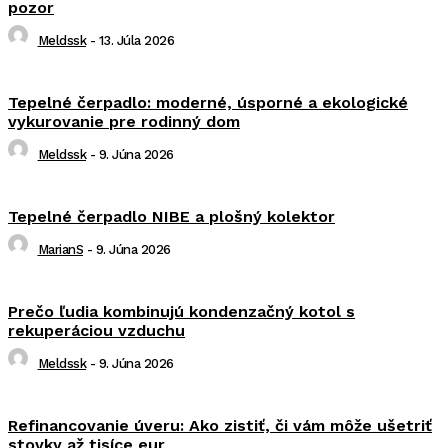
pozor
Meldssk
-
13. Júla 2026
Tepelné čerpadlo: moderné, úsporné a ekologické
vykurovanie pre rodinný dom
Meldssk
-
9. Júna 2026
Tepelné čerpadlo NIBE a plošný kolektor
MarianS
-
9. Júna 2026
Prečo ľudia kombinujú kondenzačný kotol s
rekuperáciou vzduchu
Meldssk
-
9. Júna 2026
Refinancovanie úveru: Ako zistiť, či vám môže ušetriť
stovky až tisíce eur