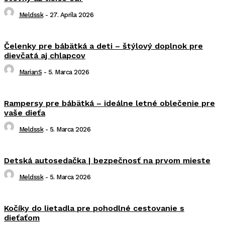
Meldssk
-
27. Apríla 2026
Čelenky pre bábätká a deti – štýlový doplnok pre
dievčatá aj chlapcov
MarianS
-
5. Marca 2026
Rampersy pre bábätká – ideálne letné oblečenie pre
vaše dieťa
Meldssk
-
5. Marca 2026
Detská autosedačka | bezpečnosť na prvom mieste
Meldssk
-
5. Marca 2026
Kočíky do lietadla pre pohodlné cestovanie s
dieťaťom