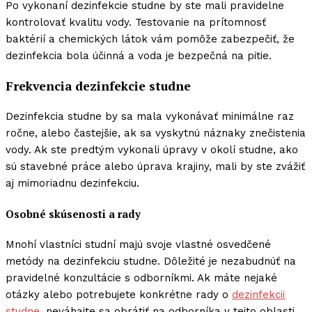
Po vykonaní dezinfekcie studne by ste mali pravidelne
kontrolovať kvalitu vody. Testovanie na prítomnosť
baktérií a chemických látok vám pomôže zabezpečiť, že
dezinfekcia bola účinná a voda je bezpečná na pitie.
Frekvencia dezinfekcie studne
Dezinfekcia studne by sa mala vykonávať minimálne raz
ročne, alebo častejšie, ak sa vyskytnú náznaky znečistenia
vody. Ak ste predtým vykonali úpravy v okolí studne, ako
sú stavebné práce alebo úprava krajiny, mali by ste zvážiť
aj mimoriadnu dezinfekciu.
Osobné skúsenosti a rady
Mnohí vlastníci studní majú svoje vlastné osvedčené
metódy na dezinfekciu studne. Dôležité je nezabudnúť na
pravidelné konzultácie s odborníkmi. Ak máte nejaké
otázky alebo potrebujete konkrétne rady o
dezinfekcii
studne
, neváhajte sa obrátiť na odborníka v tejto oblasti.