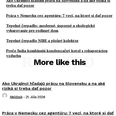
Ako Ukrajinci hľadajú prácu na Slovensku a na aké riziká si
treba dať pozor
Práca v Nemecku cez agentúru: 7 vecí, na ktoré si dať pozor
Tepelné čerpadlo: moderné, úsporné a ekologické
vykurovanie pre rodinný dom
Tepelné čerpadlo NIBE a plošný kolektor
Prečo ľudia kombinujú kondenzačný kotol s rekuperáciou
vzduchu
RELATED
More like this
Ako Ukrajinci hľadajú prácu na Slovensku a na aké
riziká si treba dať pozor
Meldssk
-
21. Júla 2026
Práca v Nemecku cez agentúru: 7 vecí, na ktoré si dať