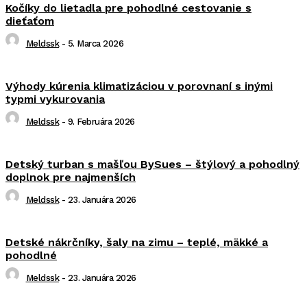
Kočíky do lietadla pre pohodlné cestovanie s
dieťaťom
Meldssk
-
5. Marca 2026
Výhody kúrenia klimatizáciou v porovnaní s inými
typmi vykurovania
Meldssk
-
9. Februára 2026
Detský turban s mašľou BySues – štýlový a pohodlný
doplnok pre najmenších
Meldssk
-
23. Januára 2026
Detské nákrčníky, šaly na zimu – teplé, mäkké a
pohodlné
Meldssk
-
23. Januára 2026