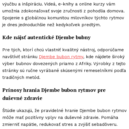
výučbu a inšpiráciu. Videá, e-knihy a online kurzy vám
umožnia zdokonaľovať svoje zručnosti z pohodlia domova.
Spojenie s globálnou komunitou milovníkov týchto rytmov
je dnes jednoduchšie než kedykoľvek predtým.
Kde nájsť autentické Djembe bubny
Pre tých, ktorí chcú vlastniť kvalitný nástroj, odporúčame
navštíviť stránku
Djembe bubon rytmy
, kde nájdete široký
výber bubnov dovezených priamo z Afriky. Výrobky z tejto
stránky sú ručne vyrábané skúsenými remeselníkmi podľa
tradičných metód.
Prínosy hrania Djembe bubon rytmov pre
duševné zdravie
Štúdie ukazujú, že pravidelné hranie Djembe bubon rytmov
môže mať pozitívny vplyv na duševné zdravie. Pomáha
zmierniť napätie, redukovať stres a zvýšiť sebadôveru.