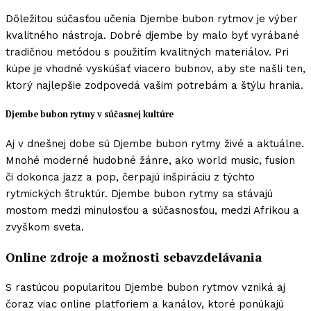
Dôležitou súčasťou učenia Djembe bubon rytmov je výber
kvalitného nástroja. Dobré djembe by malo byť vyrábané
tradičnou metódou s použitím kvalitných materiálov. Pri
kúpe je vhodné vyskúšať viacero bubnov, aby ste našli ten,
ktorý najlepšie zodpovedá vašim potrebám a štýlu hrania.
Djembe bubon rytmy v súčasnej kultúre
Aj v dnešnej dobe sú Djembe bubon rytmy živé a aktuálne.
Mnohé moderné hudobné žánre, ako world music, fusion
či dokonca jazz a pop, čerpajú inšpiráciu z týchto
rytmických štruktúr. Djembe bubon rytmy sa stávajú
mostom medzi minulosťou a súčasnosťou, medzi Afrikou a
zvyškom sveta.
Online zdroje a možnosti sebavzdelávania
S rastúcou popularitou Djembe bubon rytmov vzniká aj
čoraz viac online platforiem a kanálov, ktoré ponúkajú