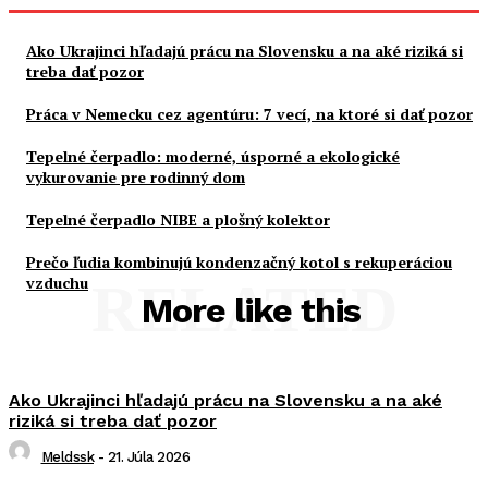
Ako Ukrajinci hľadajú prácu na Slovensku a na aké riziká si
treba dať pozor
Práca v Nemecku cez agentúru: 7 vecí, na ktoré si dať pozor
Tepelné čerpadlo: moderné, úsporné a ekologické
vykurovanie pre rodinný dom
Tepelné čerpadlo NIBE a plošný kolektor
Prečo ľudia kombinujú kondenzačný kotol s rekuperáciou
vzduchu
RELATED
More like this
Ako Ukrajinci hľadajú prácu na Slovensku a na aké
riziká si treba dať pozor
Meldssk
-
21. Júla 2026