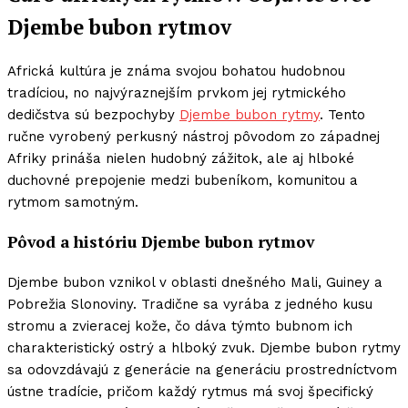
Djembe bubon rytmov
Africká kultúra je známa svojou bohatou hudobnou
tradíciou, no najvýraznejším prvkom jej rytmického
dedičstva sú bezpochyby
Djembe bubon rytmy
. Tento
ručne vyrobený perkusný nástroj pôvodom zo západnej
Afriky prináša nielen hudobný zážitok, ale aj hlboké
duchovné prepojenie medzi bubeníkom, komunitou a
rytmom samotným.
Pôvod a históriu Djembe bubon rytmov
Djembe bubon vznikol v oblasti dnešného Mali, Guiney a
Pobrežia Slonoviny. Tradične sa vyrába z jedného kusu
stromu a zvieracej kože, čo dáva týmto bubnom ich
charakteristický ostrý a hlboký zvuk. Djembe bubon rytmy
sa odovzdávajú z generácie na generáciu prostredníctvom
ústne tradície, pričom každý rytmus má svoj špecifický