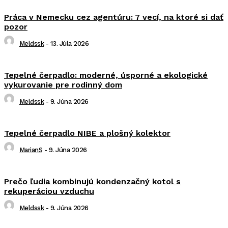
Práca v Nemecku cez agentúru: 7 vecí, na ktoré si dať
pozor
Meldssk
-
13. Júla 2026
Tepelné čerpadlo: moderné, úsporné a ekologické
vykurovanie pre rodinný dom
Meldssk
-
9. Júna 2026
Tepelné čerpadlo NIBE a plošný kolektor
MarianS
-
9. Júna 2026
Prečo ľudia kombinujú kondenzačný kotol s
rekuperáciou vzduchu
Meldssk
-
9. Júna 2026