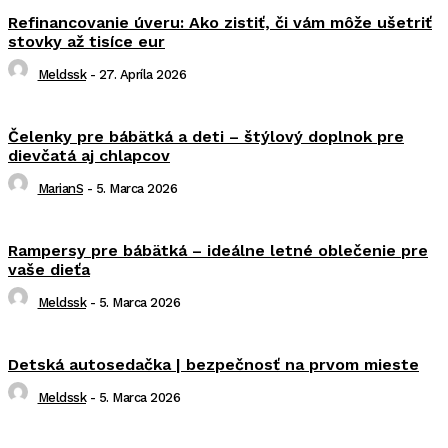
Refinancovanie úveru: Ako zistiť, či vám môže ušetriť
stovky až tisíce eur
Meldssk
-
27. Apríla 2026
Čelenky pre bábätká a deti – štýlový doplnok pre
dievčatá aj chlapcov
MarianS
-
5. Marca 2026
Rampersy pre bábätká – ideálne letné oblečenie pre
vaše dieťa
Meldssk
-
5. Marca 2026
Detská autosedačka | bezpečnosť na prvom mieste
Meldssk
-
5. Marca 2026