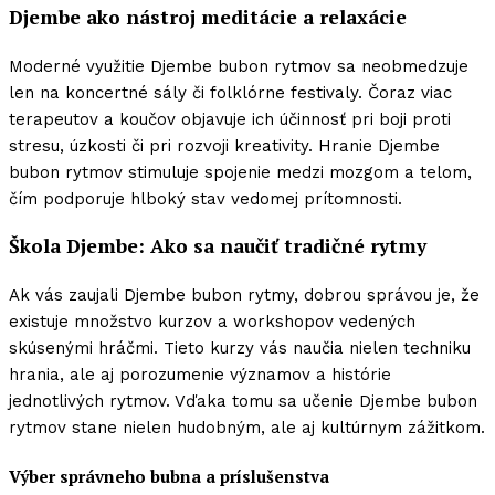
Djembe ako nástroj meditácie a relaxácie
Moderné využitie Djembe bubon rytmov sa neobmedzuje
len na koncertné sály či folklórne festivaly. Čoraz viac
terapeutov a koučov objavuje ich účinnosť pri boji proti
stresu, úzkosti či pri rozvoji kreativity. Hranie Djembe
bubon rytmov stimuluje spojenie medzi mozgom a telom,
čím podporuje hlboký stav vedomej prítomnosti.
Škola Djembe: Ako sa naučiť tradičné rytmy
Ak vás zaujali Djembe bubon rytmy, dobrou správou je, že
existuje množstvo kurzov a workshopov vedených
skúsenými hráčmi. Tieto kurzy vás naučia nielen techniku
hrania, ale aj porozumenie významov a histórie
jednotlivých rytmov. Vďaka tomu sa učenie Djembe bubon
rytmov stane nielen hudobným, ale aj kultúrnym zážitkom.
Výber správneho bubna a príslušenstva