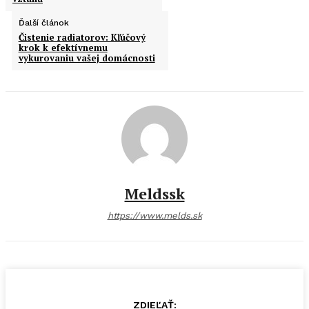
Ďalší článok
Čistenie radiatorov: Kľúčový
krok k efektívnemu
vykurovaniu vašej domácnosti
Meldssk
https://www.melds.sk
ZDIEĽAŤ: