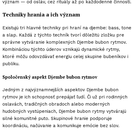
význam — od osláv, cez rituály až po každodenné činnosti.
Techniky hrania a ich význam
Existujú tri hlavné techniky pri hraní na djembe: bass, tone
a slap. Každá z týchto techník tvorí dôležitú zložku pre
správne vytváranie komplexných Djembe bubon rytmov.
Kombináciou týchto úderov vznikajú dynamické rytmy,
ktoré môžu odovzdávať energiu celej skupine bubeníkov i
publiku.
Spoločenský aspekt Djembe bubon rytmov
Jedným z najvýznamnejších aspektov Djembe bubon
rytmov je ich schopnosť prepájať ľudí. Či už pri rodinných
oslavách, tradičných obradoch alebo moderných
hudobných vystúpeniach, Djembe bubon rytmy vytvárajú
silné komunitné puto. Skupinové hranie podporuje
koordináciu, načúvanie a komunikuje emócie bez slov.