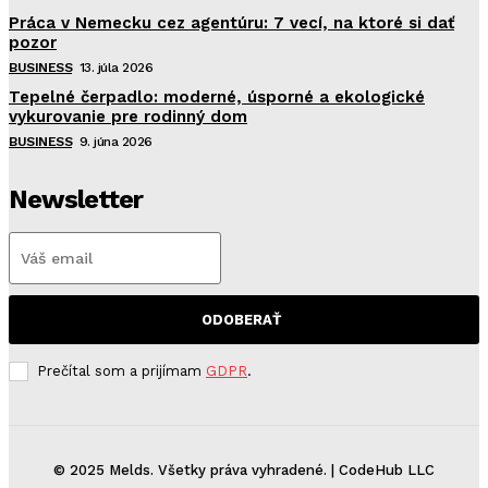
Práca v Nemecku cez agentúru: 7 vecí, na ktoré si dať
pozor
BUSINESS
13. júla 2026
Tepelné čerpadlo: moderné, úsporné a ekologické
vykurovanie pre rodinný dom
BUSINESS
9. júna 2026
Newsletter
ODOBERAŤ
Prečítal som a prijímam
GDPR
.
© 2025 Melds. Všetky práva vyhradené. | CodeHub LLC