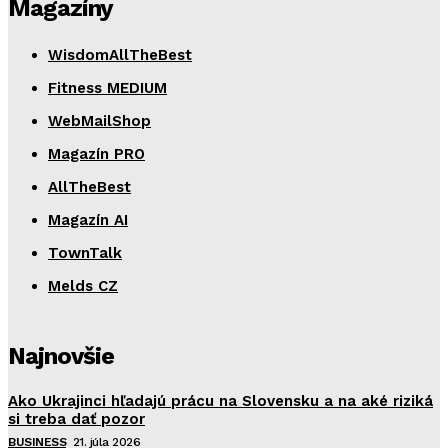
Magazíny
WisdomAllTheBest
Fitness MEDIUM
WebMailShop
Magazín PRO
AllTheBest
Magazín AI
TownTalk
Melds CZ
Najnovšie
Ako Ukrajinci hľadajú prácu na Slovensku a na aké riziká
si treba dať pozor
BUSINESS
21. júla 2026