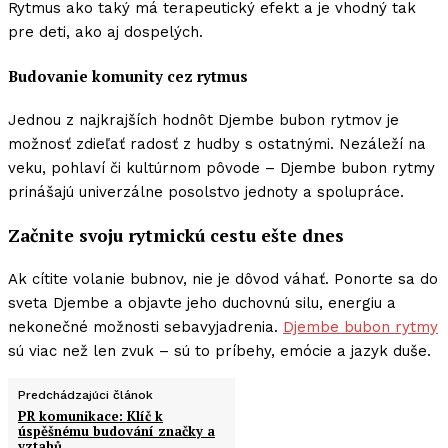
Rytmus ako taký má terapeutický efekt a je vhodný tak
pre deti, ako aj dospelých.
Budovanie komunity cez rytmus
Jednou z najkrajších hodnôt Djembe bubon rytmov je
možnosť zdieľať radosť z hudby s ostatnými. Nezáleží na
veku, pohlaví či kultúrnom pôvode – Djembe bubon rytmy
prinášajú univerzálne posolstvo jednoty a spolupráce.
Začnite svoju rytmickú cestu ešte dnes
Ak cítite volanie bubnov, nie je dôvod váhať. Ponorte sa do
sveta Djembe a objavte jeho duchovnú silu, energiu a
nekonečné možnosti sebavyjadrenia.
Djembe bubon rytmy
sú viac než len zvuk – sú to príbehy, emócie a jazyk duše.
Predchádzajúci článok
PR komunikace: Klíč k
úspěšnému budování značky a
vztahů