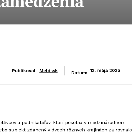
zamedzenia
Publikoval:
Meldssk
12. mája 2025
Dátum:
otlivcov a podnikateľov, ktorí pôsobia v medzinárodnom
alebo subjekt zdanený v dvoch rôznych krajinách za rovnak