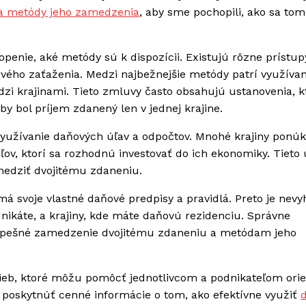
 a metódy jeho zamedzenia
, aby sme pochopili, ako sa to
nie, aké metódy sú k dispozícii. Existujú rôzne prístupy
vého zaťaženia. Medzi najbežnejšie metódy patrí využívan
i krajinami. Tieto zmluvy často obsahujú ustanovenia, k
 bol príjem zdanený len v jednej krajine.
yužívanie daňových úľav a odpočtov. Mnohé krajiny ponúk
ov, ktorí sa rozhodnú investovať do ich ekonomiky. Tieto 
medziť dvojitému zdaneniu.
má svoje vlastné daňové predpisy a pravidlá. Preto je nev
odnikáte, a krajiny, kde máte daňovú rezidenciu. Správne
spešné zamedzenie dvojitému zdaneniu a metódam jeho
užieb, ktoré môžu pomôcť jednotlivcom a podnikateľom ori
 poskytnúť cenné informácie o tom, ako efektívne využiť
d