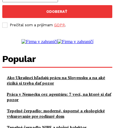
ODOBERAŤ
Prečítal som a prijímam
GDPR
.
Popular
Ako Ukrajinci hľadajú prácu na Slovensku a na aké
riziká si treba dať pozor
Práca v Nemecku cez agentúru: 7 vecí, na ktoré si dať
pozor
Tepelné čerpadlo: moderné, úsporné a ekologické
vykurovanie pre rodinný dom
Tepelné čerpadlo NIBE a plošný kolektor