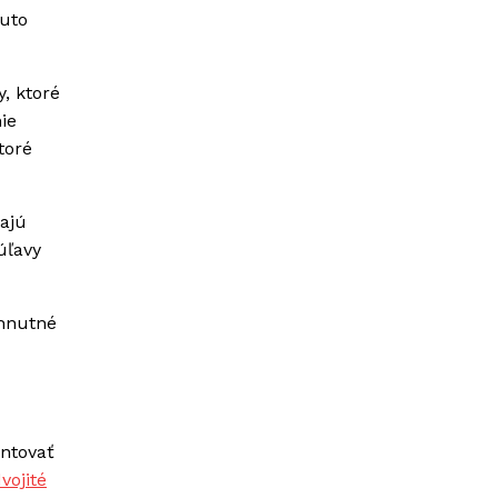
muto
, ktoré
ie
toré
ajú
úľavy
yhnutné
entovať
vojité