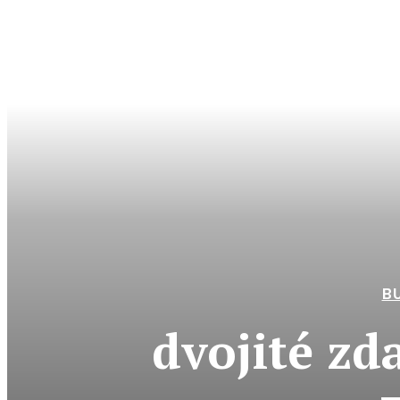
B
dvojité zd