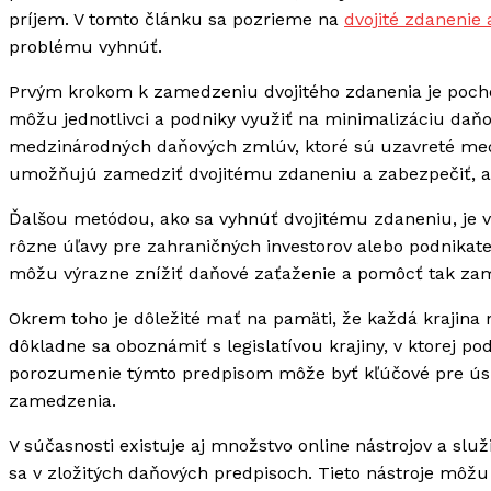
príjem. V tomto článku sa pozrieme na
dvojité zdanenie
problému vyhnúť.
Prvým krokom k zamedzeniu dvojitého zdanenia je pochope
môžu jednotlivci a podniky využiť na minimalizáciu daňo
medzinárodných daňových zmlúv, ktoré sú uzavreté medz
umožňujú zamedziť dvojitému zdaneniu a zabezpečiť, aby
Ďalšou metódou, ako sa vyhnúť dvojitému zdaneniu, je v
rôzne úľavy pre zahraničných investorov alebo podnikateľ
môžu výrazne znížiť daňové zaťaženie a pomôcť tak za
Okrem toho je dôležité mať na pamäti, že každá krajina 
dôkladne sa oboznámiť s legislatívou krajiny, v ktorej p
porozumenie týmto predpisom môže byť kľúčové pre ú
zamedzenia.
V súčasnosti existuje aj množstvo online nástrojov a sl
sa v zložitých daňových predpisoch. Tieto nástroje môžu