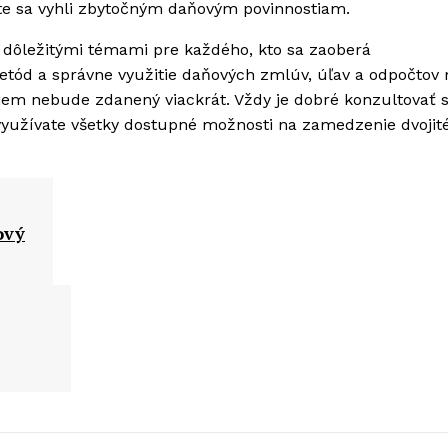
te sa vyhli zbytočným daňovým povinnostiam.
 dôležitými témami pre každého, kto sa zaoberá
ód a správne využitie daňových zmlúv, úľav a odpočtov
íjem nebude zdanený viackrát. Vždy je dobré konzultovať 
e využívate všetky dostupné možnosti na zamedzenie dvoji
ový