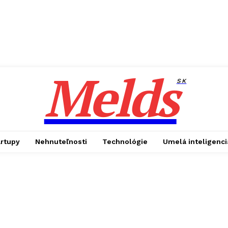
Melds
SK
artupy
Nehnuteľnosti
Technológie
Umelá inteligenci