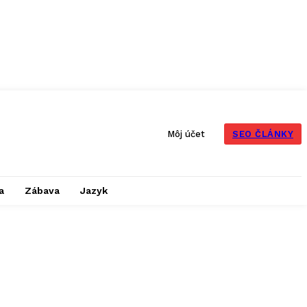
SEO ČLÁNKY
Môj účet
a
Zábava
Jazyk