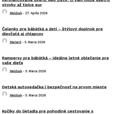
stovky až tisíce eur
Meldssk
-
27. Apríla 2026
Čelenky pre bábätká a deti – štýlový doplnok pre
dievčatá aj chlapcov
MarianS
-
5. Marca 2026
Rampersy pre bábätká – ideálne letné oblečenie pre
vaše dieťa
Meldssk
-
5. Marca 2026
Detská autosedačka | bezpečnosť na prvom mieste
Meldssk
-
5. Marca 2026
Kočíky do lietadla pre pohodlné cestovanie s