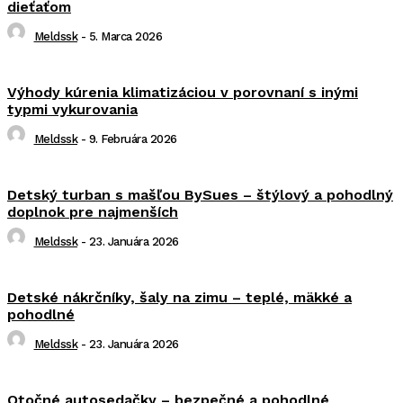
dieťaťom
Meldssk
-
5. Marca 2026
Výhody kúrenia klimatizáciou v porovnaní s inými
typmi vykurovania
Meldssk
-
9. Februára 2026
Detský turban s mašľou BySues – štýlový a pohodlný
doplnok pre najmenších
Meldssk
-
23. Januára 2026
Detské nákrčníky, šaly na zimu – teplé, mäkké a
pohodlné
Meldssk
-
23. Januára 2026
Otočné autosedačky – bezpečné a pohodlné