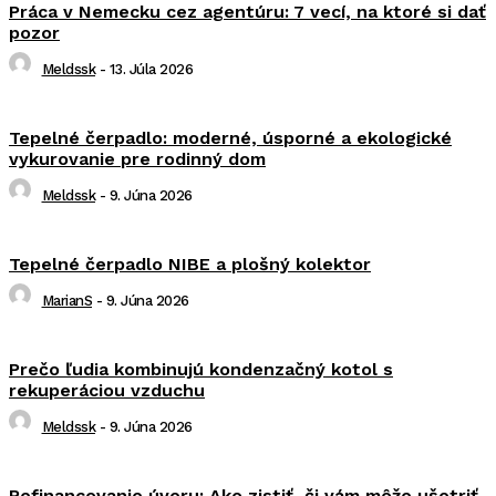
Práca v Nemecku cez agentúru: 7 vecí, na ktoré si dať
pozor
Meldssk
-
13. Júla 2026
Tepelné čerpadlo: moderné, úsporné a ekologické
vykurovanie pre rodinný dom
Meldssk
-
9. Júna 2026
Tepelné čerpadlo NIBE a plošný kolektor
MarianS
-
9. Júna 2026
Prečo ľudia kombinujú kondenzačný kotol s
rekuperáciou vzduchu
Meldssk
-
9. Júna 2026
Refinancovanie úveru: Ako zistiť, či vám môže ušetriť