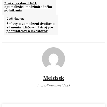
Zrážková daň: Kľúč k
optimalizácii medzinárodného
podnikania
Ďalší článok
Zmluvy o zamedzení dvojitého
zdanenia: Kľúčový nástroj pre
podnikateľov a investorov
Meldssk
https://www.melds.sk