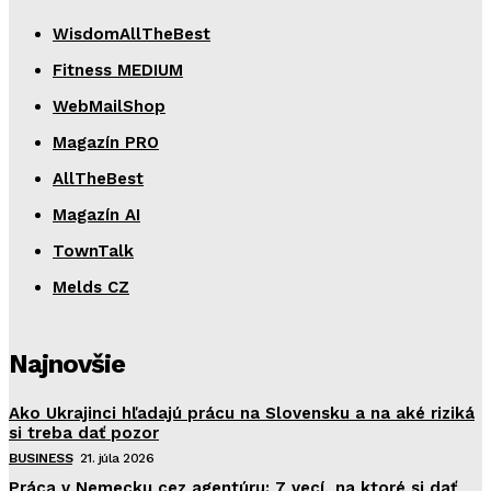
WisdomAllTheBest
Fitness MEDIUM
WebMailShop
Magazín PRO
AllTheBest
Magazín AI
TownTalk
Melds CZ
Najnovšie
Ako Ukrajinci hľadajú prácu na Slovensku a na aké riziká
si treba dať pozor
BUSINESS
21. júla 2026
Práca v Nemecku cez agentúru: 7 vecí, na ktoré si dať