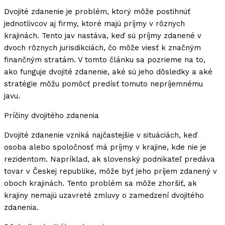
Dvojité zdanenie je problém, ktorý môže postihnúť
jednotlivcov aj firmy, ktoré majú príjmy v rôznych
krajinách. Tento jav nastáva, keď sú príjmy zdanené v
dvoch rôznych jurisdikciách, čo môže viesť k značným
finančným stratám. V tomto článku sa pozrieme na to,
ako funguje dvojité zdanenie, aké sú jeho dôsledky a aké
stratégie môžu pomôcť predísť tomuto nepríjemnému
javu.
Príčiny dvojitého zdanenia
Dvojité zdanenie vzniká najčastejšie v situáciách, keď
osoba alebo spoločnosť má príjmy v krajine, kde nie je
rezidentom. Napríklad, ak slovenský podnikateľ predáva
tovar v Českej republike, môže byť jeho príjem zdanený v
oboch krajinách. Tento problém sa môže zhoršiť, ak
krajiny nemajú uzavreté zmluvy o zamedzení dvojitého
zdanenia.