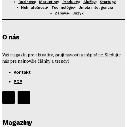
Business
Marketing
Produkty
Služby
Startupy
Nehnuteľnosti
Technológie
Umelá inteligencia
Zábava
Jazyk
O nás
Váš magazín pre aktuality, zaujímavosti a inšpirácie. Sledujte
nás pre najnovšie články a trendy!
Kontakt
PDP
Magazíny