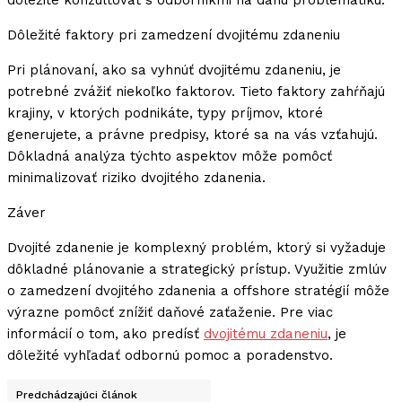
dôležité konzultovať s odborníkmi na danú problematiku.
Dôležité faktory pri zamedzení dvojitému zdaneniu
Pri plánovaní, ako sa vyhnúť dvojitému zdaneniu, je
potrebné zvážiť niekoľko faktorov. Tieto faktory zahŕňajú
krajiny, v ktorých podnikáte, typy príjmov, ktoré
generujete, a právne predpisy, ktoré sa na vás vzťahujú.
Dôkladná analýza týchto aspektov môže pomôcť
minimalizovať riziko dvojitého zdanenia.
Záver
Dvojité zdanenie je komplexný problém, ktorý si vyžaduje
dôkladné plánovanie a strategický prístup. Využitie zmlúv
o zamedzení dvojitého zdanenia a offshore stratégií môže
výrazne pomôcť znížiť daňové zaťaženie. Pre viac
informácií o tom, ako predísť
dvojitému zdaneniu
, je
dôležité vyhľadať odbornú pomoc a poradenstvo.
Predchádzajúci článok