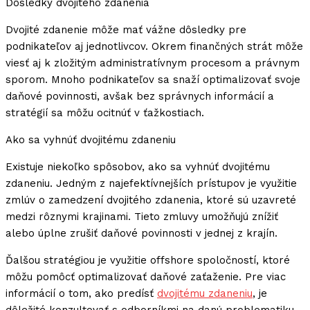
Dôsledky dvojitého zdanenia
Dvojité zdanenie môže mať vážne dôsledky pre
podnikateľov aj jednotlivcov. Okrem finančných strát môže
viesť aj k zložitým administratívnym procesom a právnym
sporom. Mnoho podnikateľov sa snaží optimalizovať svoje
daňové povinnosti, avšak bez správnych informácií a
stratégií sa môžu ocitnúť v ťažkostiach.
Ako sa vyhnúť dvojitému zdaneniu
Existuje niekoľko spôsobov, ako sa vyhnúť dvojitému
zdaneniu. Jedným z najefektívnejších prístupov je využitie
zmlúv o zamedzení dvojitého zdanenia, ktoré sú uzavreté
medzi rôznymi krajinami. Tieto zmluvy umožňujú znížiť
alebo úplne zrušiť daňové povinnosti v jednej z krajín.
Ďalšou stratégiou je využitie offshore spoločností, ktoré
môžu pomôcť optimalizovať daňové zaťaženie. Pre viac
informácií o tom, ako predísť
dvojitému zdaneniu
, je