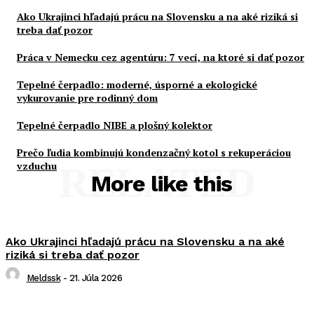
Ako Ukrajinci hľadajú prácu na Slovensku a na aké riziká si
treba dať pozor
Práca v Nemecku cez agentúru: 7 vecí, na ktoré si dať pozor
Tepelné čerpadlo: moderné, úsporné a ekologické
vykurovanie pre rodinný dom
Tepelné čerpadlo NIBE a plošný kolektor
Prečo ľudia kombinujú kondenzačný kotol s rekuperáciou
vzduchu
RELATED
More like this
Ako Ukrajinci hľadajú prácu na Slovensku a na aké
riziká si treba dať pozor
Meldssk
-
21. Júla 2026