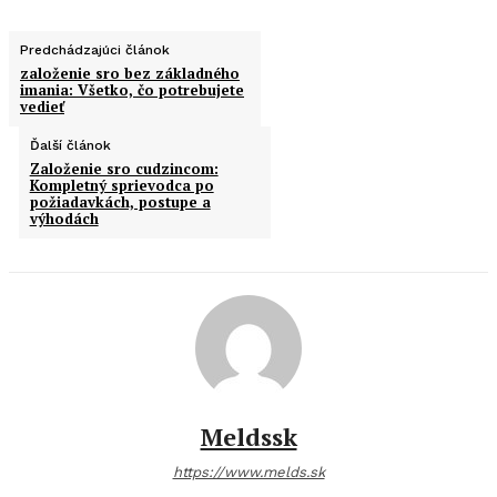
Predchádzajúci článok
založenie sro bez základného
imania: Všetko, čo potrebujete
vedieť
Ďalší článok
Založenie sro cudzincom:
Kompletný sprievodca po
požiadavkách, postupe a
výhodách
Meldssk
https://www.melds.sk