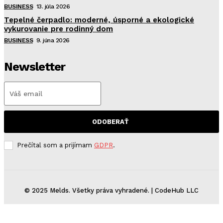
BUSINESS
13. júla 2026
Tepelné čerpadlo: moderné, úsporné a ekologické
vykurovanie pre rodinný dom
BUSINESS
9. júna 2026
Newsletter
ODOBERAŤ
Prečítal som a prijímam
GDPR
.
© 2025 Melds. Všetky práva vyhradené. | CodeHub LLC