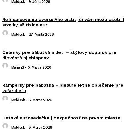
Meldssk
-
9. Júna 2026
Refinancovanie úveru: Ako zistiť, či vám môže ušetriť
stovky až tisíce eur
Meldssk
-
27. Apríla 2026
Čelenky pre bábätká a deti – štýlový doplnok pre
dievčatá aj chlapcov
MarianS
-
5. Marca 2026
Rampersy pre bábätká – ideálne letné oblečenie pre
vaše dieťa
Meldssk
-
5. Marca 2026
Detská autosedačka | bezpečnosť na prvom mieste
Meldssk
-
5. Marca 2026