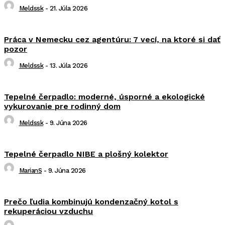
Meldssk
-
21. Júla 2026
Práca v Nemecku cez agentúru: 7 vecí, na ktoré si dať
pozor
Meldssk
-
13. Júla 2026
Tepelné čerpadlo: moderné, úsporné a ekologické
vykurovanie pre rodinný dom
Meldssk
-
9. Júna 2026
Tepelné čerpadlo NIBE a plošný kolektor
MarianS
-
9. Júna 2026
Prečo ľudia kombinujú kondenzačný kotol s
rekuperáciou vzduchu