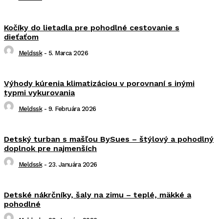
Kočíky do lietadla pre pohodlné cestovanie s
dieťaťom
Meldssk
-
5. Marca 2026
Výhody kúrenia klimatizáciou v porovnaní s inými
typmi vykurovania
Meldssk
-
9. Februára 2026
Detský turban s mašľou BySues – štýlový a pohodlný
doplnok pre najmenších
Meldssk
-
23. Januára 2026
Detské nákrčníky, šaly na zimu – teplé, mäkké a
pohodlné