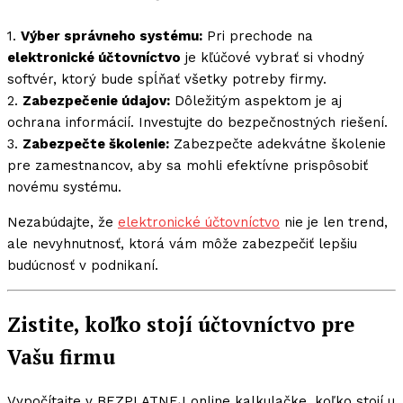
1.
Výber správneho systému:
Pri prechode na
elektronické účtovníctvo
je kľúčové vybrať si vhodný
softvér, ktorý bude spĺňať všetky potreby firmy.
2.
Zabezpečenie údajov:
Dôležitým aspektom je aj
ochrana informácií. Investujte do bezpečnostných riešení.
3.
Zabezpečte školenie:
Zabezpečte adekvátne školenie
pre zamestnancov, aby sa mohli efektívne prispôsobiť
novému systému.
Nezabúdajte, že
elektronické účtovníctvo
nie je len trend,
ale nevyhnutnosť, ktorá vám môže zabezpečiť lepšiu
budúcnosť v podnikaní.
Zistite, koľko stojí účtovníctvo pre
Vašu firmu
Vypočítajte v BEZPLATNEJ online kalkulačke, koľko stojí u