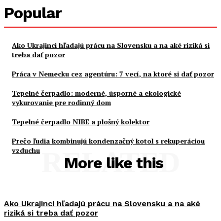
Popular
Ako Ukrajinci hľadajú prácu na Slovensku a na aké riziká si
treba dať pozor
Práca v Nemecku cez agentúru: 7 vecí, na ktoré si dať pozor
Tepelné čerpadlo: moderné, úsporné a ekologické
vykurovanie pre rodinný dom
Tepelné čerpadlo NIBE a plošný kolektor
Prečo ľudia kombinujú kondenzačný kotol s rekuperáciou
vzduchu
RELATED
More like this
Ako Ukrajinci hľadajú prácu na Slovensku a na aké
riziká si treba dať pozor