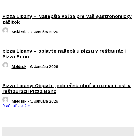
Pizza Lipany – Najlepšia voľba pre váš gastronomický
zážitok
Meldssk
-
7. Januára 2026
pizza Lipany – objavte najlepšiu pizzu v reštaurácii
Pizza Bono
Meldssk
-
6. Januára 2026
Pizza Lipany: Objavte jedinečnú chuť a rozmanitosť v
reštaurácii Pizza Bono
Meldssk
-
5. Januára 2026
Načítať ďalšie