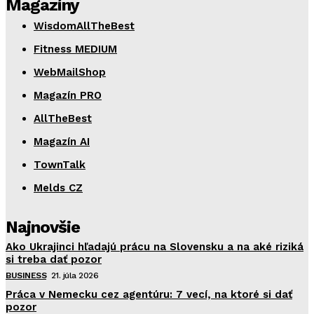
Magazíny
WisdomAllTheBest
Fitness MEDIUM
WebMailShop
Magazín PRO
AllTheBest
Magazín AI
TownTalk
Melds CZ
Najnovšie
Ako Ukrajinci hľadajú prácu na Slovensku a na aké riziká
si treba dať pozor
BUSINESS
21. júla 2026
Práca v Nemecku cez agentúru: 7 vecí, na ktoré si dať
pozor