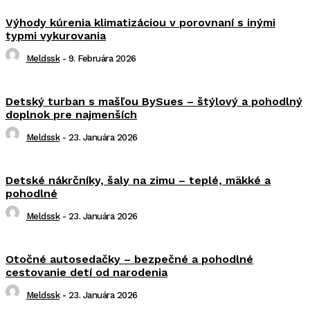
Výhody kúrenia klimatizáciou v porovnaní s inými
typmi vykurovania
Meldssk
-
9. Februára 2026
Detský turban s mašľou BySues – štýlový a pohodlný
doplnok pre najmenších
Meldssk
-
23. Januára 2026
Detské nákrčníky, šaly na zimu – teplé, mäkké a
pohodlné
Meldssk
-
23. Januára 2026
Otočné autosedačky – bezpečné a pohodlné
cestovanie detí od narodenia
Meldssk
-
23. Januára 2026