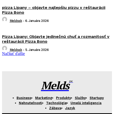
pizza Lipany – objavte najlepšiu pizzu v reštaurácii
Pizza Bono
Meldssk
-
6. Januára 2026
Pizza Lipany: Objavte jedinečnú chuť a rozmanitosť v
reštaurácii Pizza Bono
Meldssk
-
5. Januára 2026
Načítať ďalšie
Melds
SK
Business
Marketing
Produkty
Služby
Startupy
Nehnuteľnosti
Technológie
Umelá inteligencia
Zábava
Jazyk