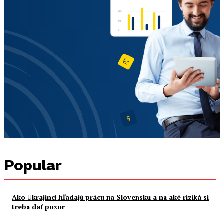
Popular
Ako Ukrajinci hľadajú prácu na Slovensku a na aké riziká si
treba dať pozor