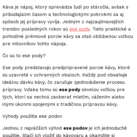
Káva je nápoj, ktorý sprevádza ľudí po stáročia, avšak s
pribúdajúcim časom a technologickými pokrokmi sa aj
spôsob jej prípravy vyvíja. Jedným z najzaujímavejších
trendov posledných rokov sú
ese pody
. Tieto praktické a
pohodlné prémiové porcie kávy sa stali obľúbenou voľbou
pre milovníkov tohto nápoja.
Čo sú to ese pody?
Ese pody predstavujú predpripravené porcie kávy, ktoré
sú uzavreté v ochranných obaloch. Každý pod obsahuje
ideálnu dávku kávy, čo zaručuje zjednodušenie procesu
prípravy. Vďaka tomu sú
ese pody
skvelou voľbou pre
tých, ktorí sa nechcú zaoberať mletím, vážením alebo
inými úkonmi spojenými s tradičnou prípravou kávy.
Výhody použitia ese podov
Jednou z najväčších výhod
ese podov
je ich jednoduché
použitie. Stačí ich vložiť do kávovaru a okamžite si