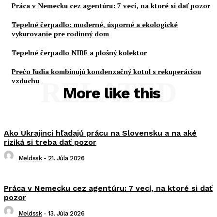
Práca v Nemecku cez agentúru: 7 vecí, na ktoré si dať pozor
Tepelné čerpadlo: moderné, úsporné a ekologické
vykurovanie pre rodinný dom
Tepelné čerpadlo NIBE a plošný kolektor
Prečo ľudia kombinujú kondenzačný kotol s rekuperáciou
vzduchu
RELATED
More like this
Ako Ukrajinci hľadajú prácu na Slovensku a na aké
riziká si treba dať pozor
Meldssk
-
21. Júla 2026
Práca v Nemecku cez agentúru: 7 vecí, na ktoré si dať
pozor
Meldssk
-
13. Júla 2026