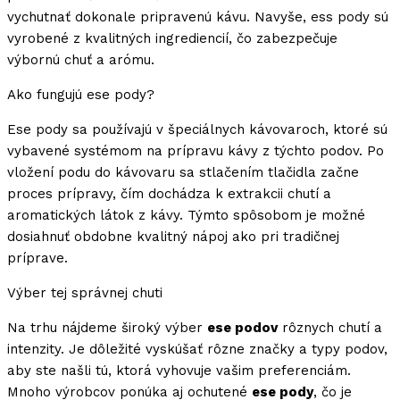
vychutnať dokonale pripravenú kávu. Navyše, ess pody sú
vyrobené z kvalitných ingrediencií, čo zabezpečuje
výbornú chuť a arómu.
Ako fungujú ese pody?
Ese pody sa používajú v špeciálnych kávovaroch, ktoré sú
vybavené systémom na prípravu kávy z týchto podov. Po
vložení podu do kávovaru sa stlačením tlačidla začne
proces prípravy, čím dochádza k extrakcii chutí a
aromatických látok z kávy. Týmto spôsobom je možné
dosiahnuť obdobne kvalitný nápoj ako pri tradičnej
príprave.
Výber tej správnej chuti
Na trhu nájdeme široký výber
ese podov
rôznych chutí a
intenzity. Je dôležité vyskúšať rôzne značky a typy podov,
aby ste našli tú, ktorá vyhovuje vašim preferenciám.
Mnoho výrobcov ponúka aj ochutené
ese pody
, čo je