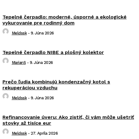
Tepelné čerpadlo: moderné, úsporné a ekologické
vykurovanie pre rodinný dom
Meldssk
-
9. Júna 2026
Tepelné čerpadlo NIBE a plošný kolektor
MarianS
-
9. Júna 2026
Prečo ľudia kombinujú kondenzačný kotol s
rekuperáciou vzduchu
Meldssk
-
9. Júna 2026
Refinancovanie úveru: Ako zistiť, či vám môže ušetriť
stovky až tisíce eur
Meldssk
-
27. Apríla 2026