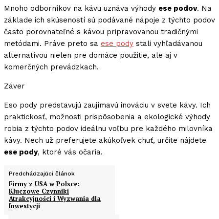
Mnoho odborníkov na kávu uznáva výhody
ese podov
. Na
základe ich skúseností sú podávané nápoje z týchto podov
často porovnateľné s kávou pripravovanou tradičnými
metódami. Práve preto sa
ese pody
stali vyhľadávanou
alternatívou nielen pre domáce použitie, ale aj v
komerčných prevádzkach.
Záver
Eso pody predstavujú zaujímavú inováciu v svete kávy. Ich
praktickosť, možnosti prispôsobenia a ekologické výhody
robia z týchto podov ideálnu voľbu pre každého milovníka
kávy. Nech už preferujete akúkoľvek chuť, určite nájdete
ese pody
, ktoré vás očaria.
Predchádzajúci článok
Firmy z USA w Polsce:
Kluczowe Czynniki
Atrakcyjności i Wyzwania dla
Inwestycji