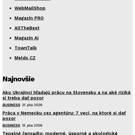
WebMailShop
Magazín PRO
AllTheBest
Magazín AI
TownTalk
Melds CZ
Najnovšie
Ako Ukrajinci hľadajú prácu na Slovensku a na aké riziká
si treba dať pozor
BUSINESS
21. júla 2026
Práca v Nemecku cez agentúru: 7 vecí, na ktoré si dať
pozor
BUSINESS
13. júla 2026
Tepelné čerpadlo: moderné, úsporné a ekologické