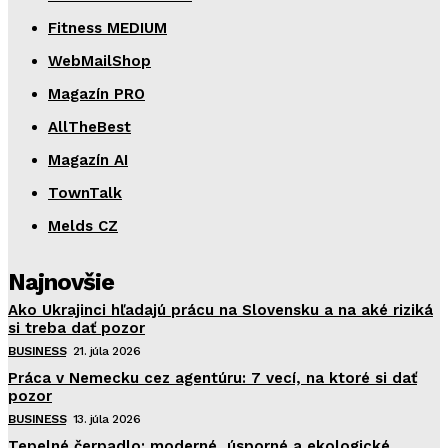
Fitness MEDIUM
WebMailShop
Magazín PRO
AllTheBest
Magazín AI
TownTalk
Melds CZ
Najnovšie
Ako Ukrajinci hľadajú prácu na Slovensku a na aké riziká
si treba dať pozor
BUSINESS
21. júla 2026
Práca v Nemecku cez agentúru: 7 vecí, na ktoré si dať
pozor
BUSINESS
13. júla 2026
Tepelné čerpadlo: moderné, úsporné a ekologické