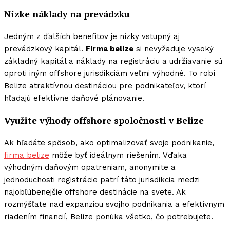
Nízke náklady na prevádzku
Jedným z ďalších benefitov je nízky vstupný aj
prevádzkový kapitál.
Firma belize
si nevyžaduje vysoký
základný kapitál a náklady na registráciu a udržiavanie sú
oproti iným offshore jurisdikciám veľmi výhodné. To robí
Belize atraktívnou destináciou pre podnikateľov, ktorí
hľadajú efektívne daňové plánovanie.
Využite výhody offshore spoločnosti v Belize
Ak hľadáte spôsob, ako optimalizovať svoje podnikanie,
firma belize
môže byť ideálnym riešením. Vďaka
výhodným daňovým opatreniam, anonymite a
jednoduchosti registrácie patrí táto jurisdikcia medzi
najobľúbenejšie offshore destinácie na svete. Ak
rozmýšľate nad expanziou svojho podnikania a efektívnym
riadením financií, Belize ponúka všetko, čo potrebujete.