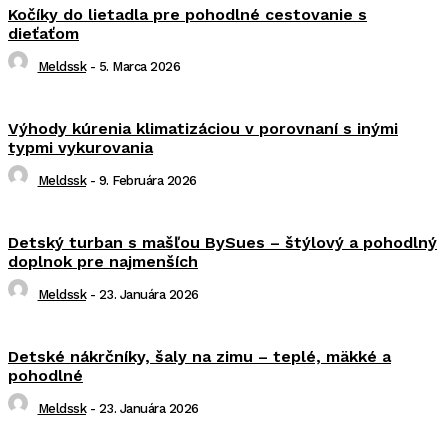
Kočíky do lietadla pre pohodlné cestovanie s
dieťaťom
Meldssk
-
5. Marca 2026
Výhody kúrenia klimatizáciou v porovnaní s inými
typmi vykurovania
Meldssk
-
9. Februára 2026
Detský turban s mašľou BySues – štýlový a pohodlný
doplnok pre najmenších
Meldssk
-
23. Januára 2026
Detské nákrčníky, šaly na zimu – teplé, mäkké a
pohodlné
Meldssk
-
23. Januára 2026