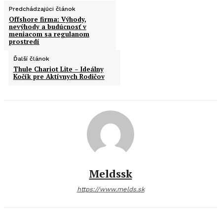
Predchádzajúci článok
Offshore firma: Výhody,
nevýhody a budúcnosť v
meniacom sa regulanom
prostredí
Ďalší článok
Thule Chariot Lite – Ideálny
Kočík pre Aktívnych Rodičov
Meldssk
https://www.melds.sk