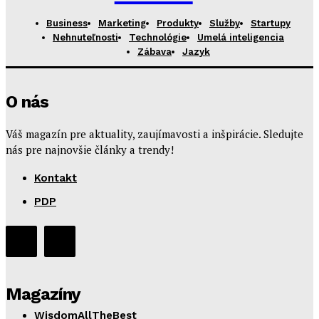
Business
Marketing
Produkty
Služby
Startupy
Nehnuteľnosti
Technológie
Umelá inteligencia
Zábava
Jazyk
O nás
Váš magazín pre aktuality, zaujímavosti a inšpirácie. Sledujte
nás pre najnovšie články a trendy!
Kontakt
PDP
Magazíny
WisdomAllTheBest