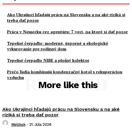
Ako Ukrajinci hľadajú prácu na Slovensku a na aké riziká si
treba dať pozor
Práca v Nemecku cez agentúru: 7 vecí, na ktoré si dať pozor
Tepelné čerpadlo: moderné, úsporné a ekologické
vykurovanie pre rodinný dom
Tepelné čerpadlo NIBE a plošný kolektor
Prečo ľudia kombinujú kondenzačný kotol s rekuperáciou
vzduchu
RELATED
More like this
Ako Ukrajinci hľadajú prácu na Slovensku a na aké
riziká si treba dať pozor
Meldssk
-
21. Júla 2026