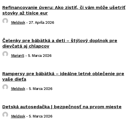
Refinancovanie úveru: Ako zistiť, či vám môže ušetriť
stovky až tisíce eur
Meldssk
-
27. Apríla 2026
Čelenky pre bábätká a deti – štýlový doplnok pre
dievčatá aj chlapcov
MarianS
-
5. Marca 2026
Rampersy pre bábätká – ideálne letné oblečenie pre
vaše dieťa
Meldssk
-
5. Marca 2026
Detská autosedačka | bezpečnosť na prvom mieste
Meldssk
-
5. Marca 2026