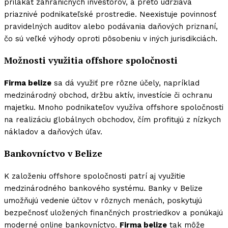
prilákať zahraničných investorov, a preto udržiava
priaznivé podnikateľské prostredie. Neexistuje povinnosť
pravidelných auditov alebo podávania daňových priznaní,
čo sú veľké výhody oproti pôsobeniu v iných jurisdikciách.
Možnosti využitia offshore spoločnosti
Firma belize
sa dá využiť pre rôzne účely, napríklad
medzinárodný obchod, držbu aktív, investície či ochranu
majetku. Mnoho podnikateľov využíva offshore spoločnosti
na realizáciu globálnych obchodov, čím profitujú z nízkych
nákladov a daňových úľav.
Bankovníctvo v Belize
K založeniu offshore spoločnosti patrí aj využitie
medzinárodného bankového systému. Banky v Belize
umožňujú vedenie účtov v rôznych menách, poskytujú
bezpečnosť uložených finančných prostriedkov a ponúkajú
moderné online bankovníctvo.
Firma belize
tak môže