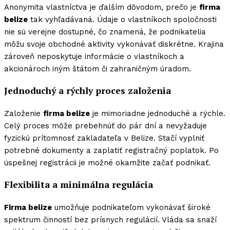
Anonymita vlastníctva je ďalším dôvodom, prečo je
firma
belize
tak vyhľadávaná. Údaje o vlastníkoch spoločnosti
nie sú verejne dostupné, čo znamená, že podnikatelia
môžu svoje obchodné aktivity vykonávať diskrétne. Krajina
zároveň neposkytuje informácie o vlastníkoch a
akcionároch iným štátom či zahraničným úradom.
Jednoduchý a rýchly proces založenia
Založenie
firma belize
je mimoriadne jednoduché a rýchle.
Celý proces môže prebehnúť do pár dní a nevyžaduje
fyzickú prítomnosť zakladateľa v Belize. Stačí vyplniť
potrebné dokumenty a zaplatiť registračný poplatok. Po
úspešnej registrácii je možné okamžite začať podnikať.
Flexibilita a minimálna regulácia
Firma belize
umožňuje podnikateľom vykonávať široké
spektrum činností bez prísnych regulácií. Vláda sa snaží