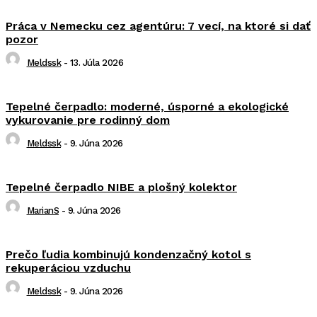
Práca v Nemecku cez agentúru: 7 vecí, na ktoré si dať
pozor
Meldssk
-
13. Júla 2026
Tepelné čerpadlo: moderné, úsporné a ekologické
vykurovanie pre rodinný dom
Meldssk
-
9. Júna 2026
Tepelné čerpadlo NIBE a plošný kolektor
MarianS
-
9. Júna 2026
Prečo ľudia kombinujú kondenzačný kotol s
rekuperáciou vzduchu
Meldssk
-
9. Júna 2026