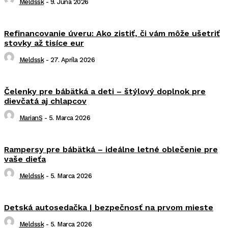
Meldssk
-
9. Júna 2026
Refinancovanie úveru: Ako zistiť, či vám môže ušetriť
stovky až tisíce eur
Meldssk
-
27. Apríla 2026
Čelenky pre bábätká a deti – štýlový doplnok pre
dievčatá aj chlapcov
MarianS
-
5. Marca 2026
Rampersy pre bábätká – ideálne letné oblečenie pre
vaše dieťa
Meldssk
-
5. Marca 2026
Detská autosedačka | bezpečnosť na prvom mieste
Meldssk
-
5. Marca 2026