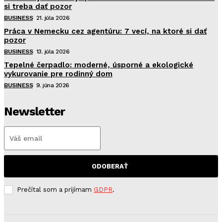
si treba dať pozor
BUSINESS
21. júla 2026
Práca v Nemecku cez agentúru: 7 vecí, na ktoré si dať
pozor
BUSINESS
13. júla 2026
Tepelné čerpadlo: moderné, úsporné a ekologické
vykurovanie pre rodinný dom
BUSINESS
9. júna 2026
Newsletter
ODOBERAŤ
Prečítal som a prijímam
GDPR
.