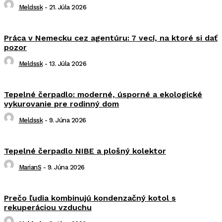
Meldssk
-
21. Júla 2026
Práca v Nemecku cez agentúru: 7 vecí, na ktoré si dať
pozor
Meldssk
-
13. Júla 2026
Tepelné čerpadlo: moderné, úsporné a ekologické
vykurovanie pre rodinný dom
Meldssk
-
9. Júna 2026
Tepelné čerpadlo NIBE a plošný kolektor
MarianS
-
9. Júna 2026
Prečo ľudia kombinujú kondenzačný kotol s
rekuperáciou vzduchu