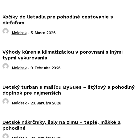
Kočíky do lietadla pre pohodlné cestovanie s
dieťaťom
Meldssk
-
5. Marca 2026
Výhody kúrenia klimatizáciou v porovnaní s inými
typmi vykurovania
Meldssk
-
9. Februára 2026
Detský turban s mašľou BySues – štýlový a pohodlný
doplnok pre najmenších
Meldssk
-
23. Januára 2026
Detské nákrčníky, šaly na zimu – teplé, mäkké a
pohodlné