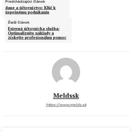
Predchádzajúci článok
dane a účtovníctvo: Kľúč k
úspešnému podnikaniu
Ďalší článok
Externá účtovnícka služba:
Optimalizujte náklady a
získejte profesionálnu pomoc
Meldssk
https://www.melds.sk