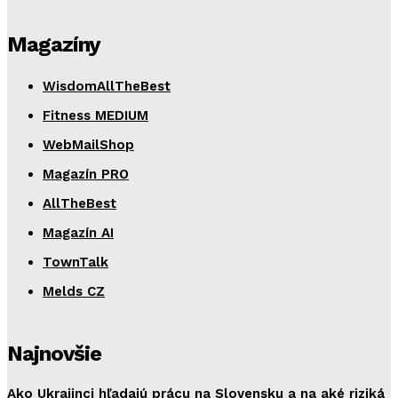
Magazíny
WisdomAllTheBest
Fitness MEDIUM
WebMailShop
Magazín PRO
AllTheBest
Magazín AI
TownTalk
Melds CZ
Najnovšie
Ako Ukrajinci hľadajú prácu na Slovensku a na aké riziká