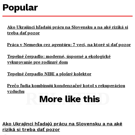
Popular
Ako Ukrajinci hľadajú prácu na Slovensku a na aké riziká si
treba dať pozor
Práca v Nemecku cez agentúru: 7 vecí, na ktoré si dať pozor
Tepelné čerpadlo: moderné, úsporné a ekologické
vykurovanie pre rodinný dom
Tepelné čerpadlo NIBE a plošný kolektor
Prečo ľudia kombinujú kondenzačný kotol s rekuperáciou
vzduchu
RELATED
More like this
Ako Ukrajinci hľadajú prácu na Slovensku a na aké
riziká si treba dať pozor