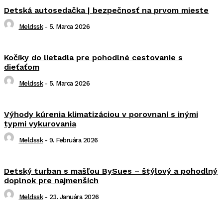
Detská autosedačka | bezpečnosť na prvom mieste
Meldssk
-
5. Marca 2026
Kočíky do lietadla pre pohodlné cestovanie s
dieťaťom
Meldssk
-
5. Marca 2026
Výhody kúrenia klimatizáciou v porovnaní s inými
typmi vykurovania
Meldssk
-
9. Februára 2026
Detský turban s mašľou BySues – štýlový a pohodlný
doplnok pre najmenších
Meldssk
-
23. Januára 2026