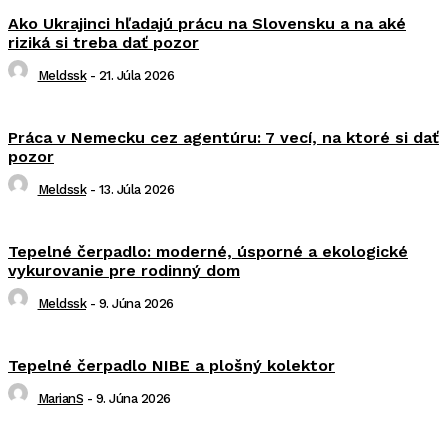
Ako Ukrajinci hľadajú prácu na Slovensku a na aké
riziká si treba dať pozor
Meldssk
-
21. Júla 2026
Práca v Nemecku cez agentúru: 7 vecí, na ktoré si dať
pozor
Meldssk
-
13. Júla 2026
Tepelné čerpadlo: moderné, úsporné a ekologické
vykurovanie pre rodinný dom
Meldssk
-
9. Júna 2026
Tepelné čerpadlo NIBE a plošný kolektor
MarianS
-
9. Júna 2026