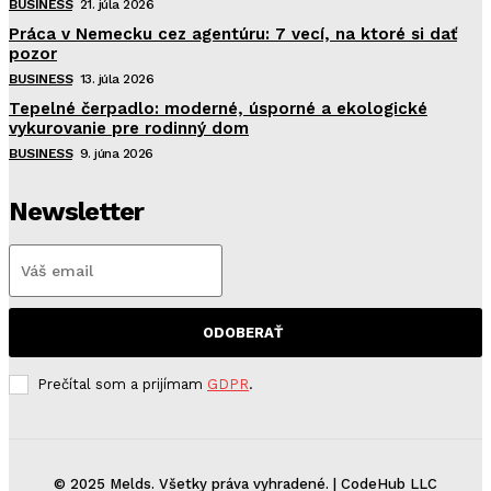
BUSINESS
21. júla 2026
Práca v Nemecku cez agentúru: 7 vecí, na ktoré si dať
pozor
BUSINESS
13. júla 2026
Tepelné čerpadlo: moderné, úsporné a ekologické
vykurovanie pre rodinný dom
BUSINESS
9. júna 2026
Newsletter
ODOBERAŤ
Prečítal som a prijímam
GDPR
.
© 2025 Melds. Všetky práva vyhradené. | CodeHub LLC