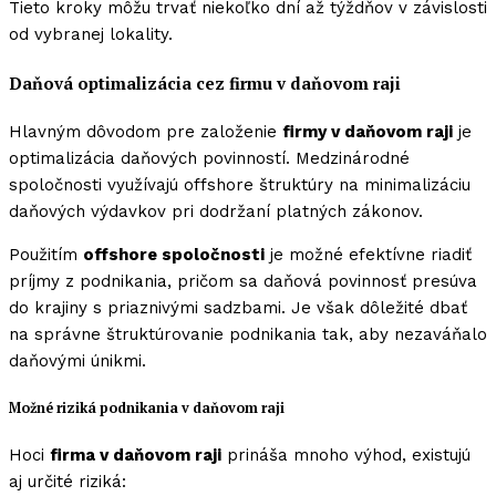
Tieto kroky môžu trvať niekoľko dní až týždňov v závislosti
od vybranej lokality.
Daňová optimalizácia cez firmu v daňovom raji
Hlavným dôvodom pre založenie
firmy v daňovom raji
je
optimalizácia daňových povinností. Medzinárodné
spoločnosti využívajú offshore štruktúry na minimalizáciu
daňových výdavkov pri dodržaní platných zákonov.
Použitím
offshore spoločnosti
je možné efektívne riadiť
príjmy z podnikania, pričom sa daňová povinnosť presúva
do krajiny s priaznivými sadzbami. Je však dôležité dbať
na správne štruktúrovanie podnikania tak, aby nezaváňalo
daňovými únikmi.
Možné riziká podnikania v daňovom raji
Hoci
firma v daňovom raji
prináša mnoho výhod, existujú
aj určité riziká: