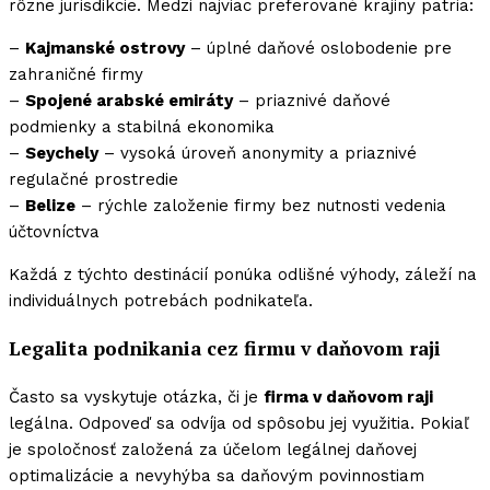
rôzne jurisdikcie. Medzi najviac preferované krajiny patria:
–
Kajmanské ostrovy
– úplné daňové oslobodenie pre
zahraničné firmy
–
Spojené arabské emiráty
– priaznivé daňové
podmienky a stabilná ekonomika
–
Seychely
– vysoká úroveň anonymity a priaznivé
regulačné prostredie
–
Belize
– rýchle založenie firmy bez nutnosti vedenia
účtovníctva
Každá z týchto destinácií ponúka odlišné výhody, záleží na
individuálnych potrebách podnikateľa.
Legalita podnikania cez firmu v daňovom raji
Často sa vyskytuje otázka, či je
firma v daňovom raji
legálna. Odpoveď sa odvíja od spôsobu jej využitia. Pokiaľ
je spoločnosť založená za účelom legálnej daňovej
optimalizácie a nevyhýba sa daňovým povinnostiam