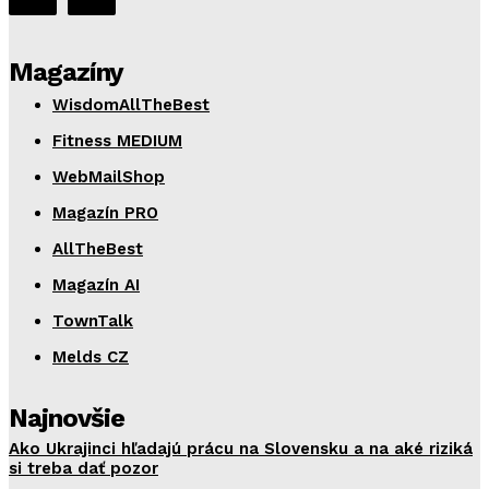
Magazíny
WisdomAllTheBest
Fitness MEDIUM
WebMailShop
Magazín PRO
AllTheBest
Magazín AI
TownTalk
Melds CZ
Najnovšie
Ako Ukrajinci hľadajú prácu na Slovensku a na aké riziká
si treba dať pozor