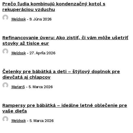
Prečo ľudia kombinujú kondenzačný kotol s
rekuperáciou vzduchu
Meldssk
-
9. Júna 2026
Refinancovanie úveru: Ako zistiť, či vám môže ušetriť
stovky až tisíce eur
Meldssk
-
27. Apríla 2026
Čelenky pre bábätká a deti – štýlový doplnok pre
dievčatá aj chlapcov
MarianS
-
5. Marca 2026
Rampersy pre bábätká – ideálne letné oblečenie pre
vaše dieťa
Meldssk
-
5. Marca 2026