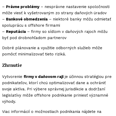
–
Právne problémy
– nesprávne nastavenie spoločnosti
môže viesť k vyšetrovaným zo strany daňových úradov
–
Bankové obmedzenia
– niektoré banky môžu odmietať
spoluprácu s offshore firmami
–
Reputácia
– firmy so sídlom v daňových rajoch môžu
byť pod drobnohľadom partnerov
Dobré plánovanie a využitie odborných služieb môže
pomôcť minimalizovať tieto riziká.
Zhrnutie
Vytvorenie
firmy v daňovom raji
je účinnou stratégiou pre
podnikateľov, ktorí chcú optimalizovať dane a ochrániť
svoje aktíva. Pri výbere správnej jurisdikcie a dodržaní
legislatívy môže offshore podnikanie priniesť významné
výhody.
Viac informácií o možnostiach podnikania nájdete na