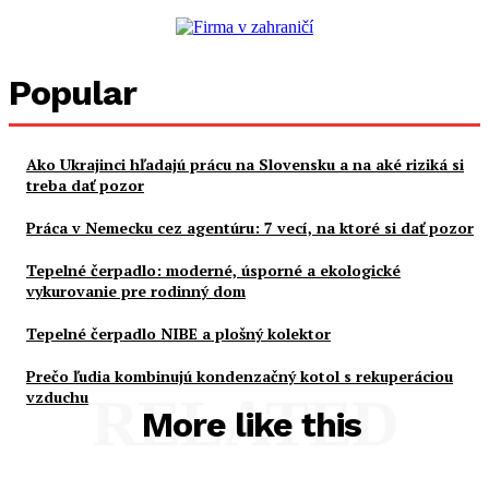
Popular
Ako Ukrajinci hľadajú prácu na Slovensku a na aké riziká si
treba dať pozor
Práca v Nemecku cez agentúru: 7 vecí, na ktoré si dať pozor
Tepelné čerpadlo: moderné, úsporné a ekologické
vykurovanie pre rodinný dom
Tepelné čerpadlo NIBE a plošný kolektor
Prečo ľudia kombinujú kondenzačný kotol s rekuperáciou
vzduchu
RELATED
More like this