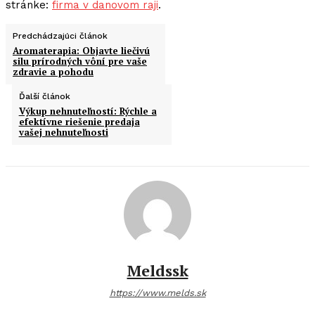
stránke:
firma v danovom raji
.
Predchádzajúci článok
Aromaterapia: Objavte liečivú
silu prírodných vôní pre vaše
zdravie a pohodu
Ďalší článok
Výkup nehnuteľností: Rýchle a
efektívne riešenie predaja
vašej nehnuteľnosti
Meldssk
https://www.melds.sk