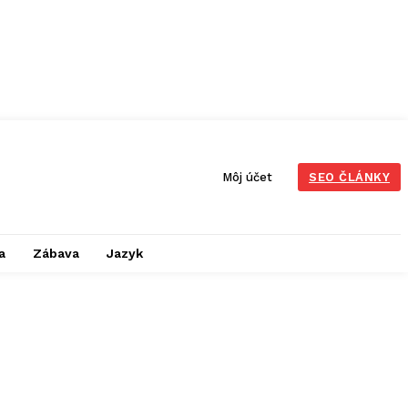
Môj účet
SEO ČLÁNKY
a
Zábava
Jazyk