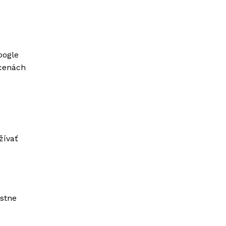
oogle
 cenách
žívať
stne