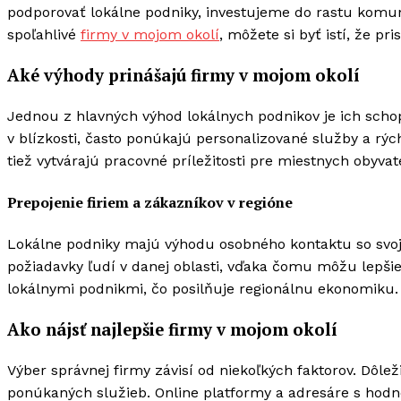
podporovať lokálne podniky, investujeme do rastu komun
spoľahlivé
firmy v mojom okolí
, môžete si byť istí, že pr
Aké výhody prinášajú firmy v mojom okolí
Jednou z hlavných výhod lokálnych podnikov je ich scho
v blízkosti, často ponúkajú personalizované služby a rý
tiež vytvárajú pracovné príležitosti pre miestnych obyv
Prepojenie firiem a zákazníkov v regióne
Lokálne podniky majú výhodu osobného kontaktu so svoji
požiadavky ľudí v danej oblasti, vďaka čomu môžu lepšie
lokálnymi podnikmi, čo posilňuje regionálnu ekonomiku.
Ako nájsť najlepšie firmy v mojom okolí
Výber správnej firmy závisí od niekoľkých faktorov. Dôle
ponúkaných služieb. Online platformy a adresáre s hod