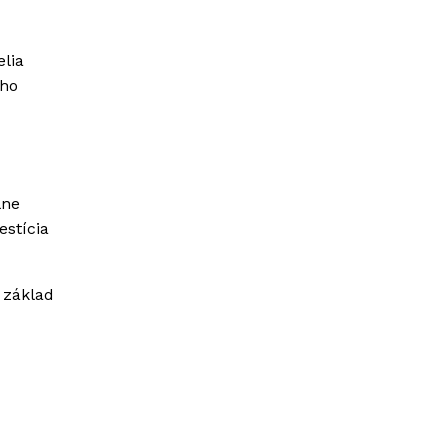
elia
ého
lne
estícia
 základ