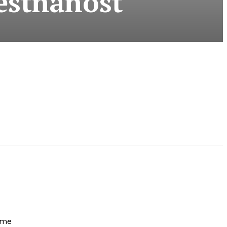
estnanosť
eme