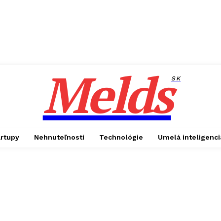
Melds
SK
artupy
Nehnuteľnosti
Technológie
Umelá inteligenci