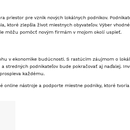
ra priestor pre vznik nových lokálnych podnikov. Podnikat
a, ktoré zlepšia život miestnych obyvateľov. Výber vhodn
gie môžu pomôcť novým firmám v mojom okolí uspieť.
úlohu v ekonomike budúcnosti. S rastúcim záujmom o loká
a stredných podnikateľov bude pokračovať aj naďalej. Inv
á prospieva každému.
é online nástroje a podporte miestne podniky, ktoré tvoria