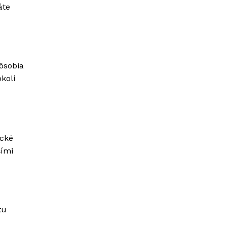
áte
ôsobia
kolí
ické
šími
tu