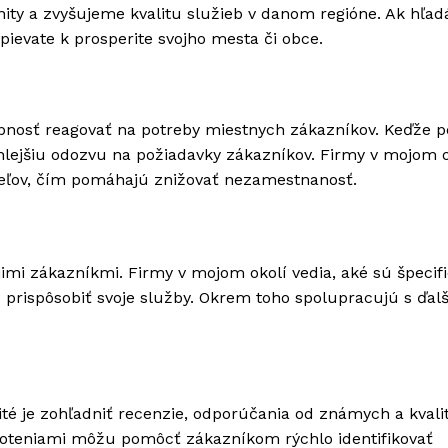
ity a zvyšujeme kvalitu služieb v danom regióne. Ak hľad
ispievate k prosperite svojho mesta či obce.
pnosť reagovať na potreby miestnych zákazníkov. Keďže p
chlejšiu odozvu na požiadavky zákazníkov. Firmy v mojom o
ateľov, čím pomáhajú znižovať nezamestnanosť.
mi zákazníkmi. Firmy v mojom okolí vedia, aké sú špecif
 prispôsobiť svoje služby. Okrem toho spolupracujú s ďal
žité je zohľadniť recenzie, odporúčania od známych a kvali
noteniami môžu pomôcť zákazníkom rýchlo identifikovať