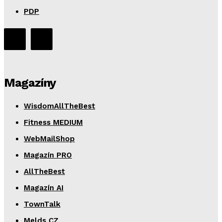
PDP
Magazíny
WisdomAllTheBest
Fitness MEDIUM
WebMailShop
Magazín PRO
AllTheBest
Magazín AI
TownTalk
Melds CZ