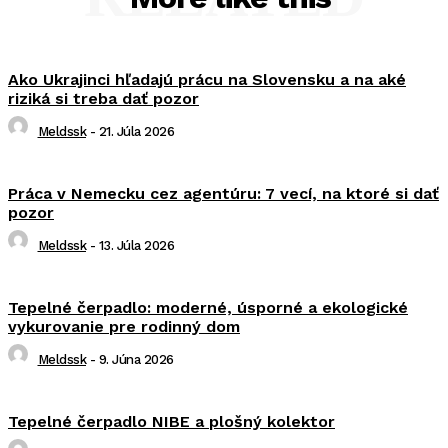
Ako Ukrajinci hľadajú prácu na Slovensku a na aké
riziká si treba dať pozor
Meldssk
-
21. Júla 2026
Práca v Nemecku cez agentúru: 7 vecí, na ktoré si dať
pozor
Meldssk
-
13. Júla 2026
Tepelné čerpadlo: moderné, úsporné a ekologické
vykurovanie pre rodinný dom
Meldssk
-
9. Júna 2026
Tepelné čerpadlo NIBE a plošný kolektor