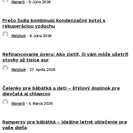
MarianS
-
9. Júna 2026
Prečo ľudia kombinujú kondenzačný kotol s
rekuperáciou vzduchu
Meldssk
-
9. Júna 2026
Refinancovanie úveru: Ako zistiť, či vám môže ušetriť
stovky až tisíce eur
Meldssk
-
27. Apríla 2026
Čelenky pre bábätká a deti – štýlový doplnok pre
dievčatá aj chlapcov
MarianS
-
5. Marca 2026
Rampersy pre bábätká – ideálne letné oblečenie pre
vaše dieťa