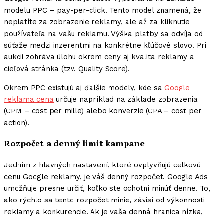
modelu PPC – pay-per-click. Tento model znamená, že
neplatíte za zobrazenie reklamy, ale až za kliknutie
používateľa na vašu reklamu. Výška platby sa odvíja od
súťaže medzi inzerentmi na konkrétne kľúčové slovo. Pri
aukcii zohráva úlohu okrem ceny aj kvalita reklamy a
cieľová stránka (tzv. Quality Score).
Okrem PPC existujú aj ďalšie modely, kde sa
Google
reklama cena
určuje napríklad na základe zobrazenia
(CPM – cost per mille) alebo konverzie (CPA – cost per
action).
Rozpočet a denný limit kampane
Jedním z hlavných nastavení, ktoré ovplyvňujú celkovú
cenu Google reklamy, je váš denný rozpočet. Google Ads
umožňuje presne určiť, koľko ste ochotní minúť denne. To,
ako rýchlo sa tento rozpočet minie, závisí od výkonnosti
reklamy a konkurencie. Ak je vaša denná hranica nízka,