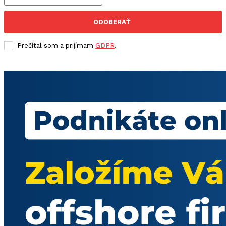
ODOBERAŤ
Prečítal som a prijímam
GDPR
.