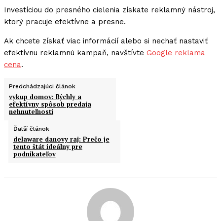
Investíciou do presného cielenia získate reklamný nástroj,
ktorý pracuje efektívne a presne.
Ak chcete získať viac informácií alebo si nechať nastaviť
efektívnu reklamnú kampaň, navštívte
Google reklama
cena
.
Predchádzajúci článok
vykup domov: Rýchly a
efektívny spôsob predaja
nehnuteľnosti
Ďalší článok
delaware danovy raj: Prečo je
tento štát ideálny pre
podnikateľov