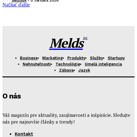
Meldssk
-
5. Januára 2026
Načítať ďalšie
Melds
SK
Business
Marketing
Produkty
Služby
Startupy
Nehnuteľnosti
Technológie
Umelá inteligencia
Zábava
Jazyk
O nás
Váš magazín pre aktuality, zaujímavosti a inšpirácie. Sledujte
nás pre najnovšie články a trendy!
Kontakt