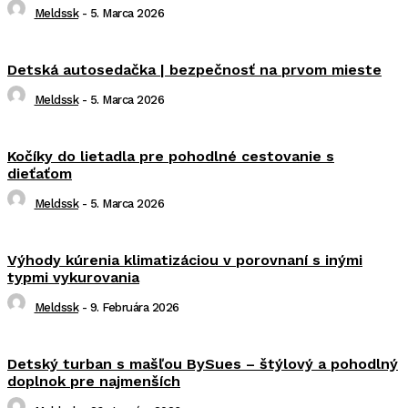
Meldssk
-
5. Marca 2026
Detská autosedačka | bezpečnosť na prvom mieste
Meldssk
-
5. Marca 2026
Kočíky do lietadla pre pohodlné cestovanie s
dieťaťom
Meldssk
-
5. Marca 2026
Výhody kúrenia klimatizáciou v porovnaní s inými
typmi vykurovania
Meldssk
-
9. Februára 2026
Detský turban s mašľou BySues – štýlový a pohodlný
doplnok pre najmenších