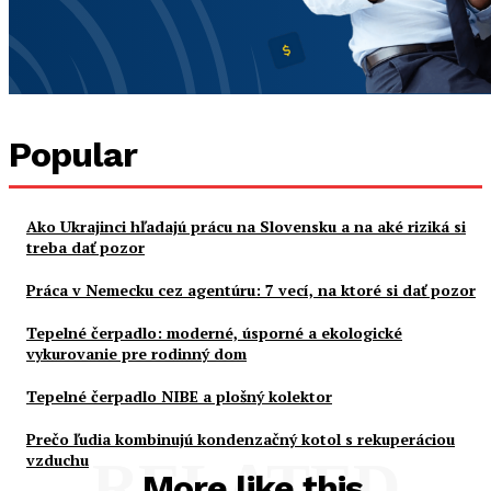
Popular
Ako Ukrajinci hľadajú prácu na Slovensku a na aké riziká si
treba dať pozor
Práca v Nemecku cez agentúru: 7 vecí, na ktoré si dať pozor
Tepelné čerpadlo: moderné, úsporné a ekologické
vykurovanie pre rodinný dom
Tepelné čerpadlo NIBE a plošný kolektor
Prečo ľudia kombinujú kondenzačný kotol s rekuperáciou
vzduchu
RELATED
More like this