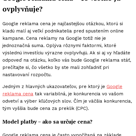
ovplyvňuje?
Google reklama cena je najčastejšou otázkou, ktorú si
kladú malí aj veľkí podnikatelia pred spustením online
kampane. Cena reklamy na Google totiž nie je
jednoznačná suma. Oplýva rôznymi faktormi, ktoré
výslednú investíciu výrazne ovplyvňujú. Ak si aj vy hľadáte
odpoveď na otázku, koľko vás bude Google reklama stáť,
prečítajte si, čo všetko by ste mali zohľadniť pri
nastavovaní rozpočtu.
Jedným z hlavných ukazovateľov, pre ktorý je
Google
reklama cena
tak variabilná, je konkurencia vo vašom
odvetví a výber kľúčových slov. Čím je väčšia konkurencia,
tým vyššia bude cena za preklik (CPC).
Model platby – ako sa určuje cena?
Google reklama cena je často vypočítaná na základe