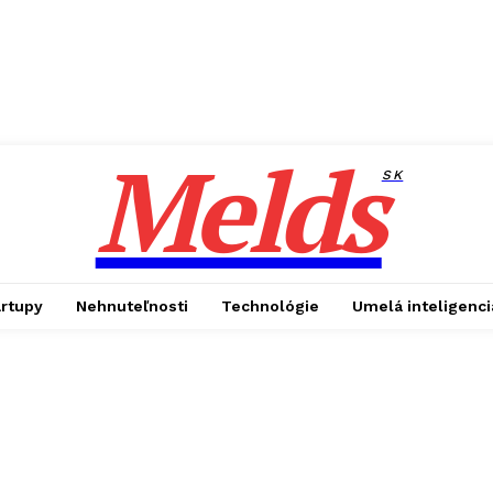
Melds
SK
artupy
Nehnuteľnosti
Technológie
Umelá inteligenci