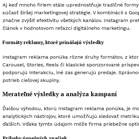
Aj keď mnoho firiem stále uprednostňuje tradičné form
súčasť širšej marketingovej stratégie. V kombinácii s 
značne zvýšiť efektivitu všetkých kanálov. Instagram pre
článok v hodnotovom reťazci digitálneho marketingu.
Formáty reklamy, ktoré prinášajú výsledky
Instagram reklama ponúka rôzne druhy formátov, z ktorý
Carousel, Stories, Reels či klasické sponzorované príspev
podporujú interakciu, iné zas generujú predaje. Správ
potrieb cieľovej skupiny.
Merateľné výsledky a analýza kampaní
Ďalšou výhodou, ktorú Instagram reklama ponúka, je mo
analytických nástrojov, ktoré umožňujú sledovať metriku
ďalších. Vďaka týmto údajom môže firma priebežne optim
Príbehy úspešných značiek