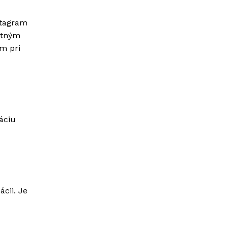
stagram
ntným
m pri
áciu
cii. Je