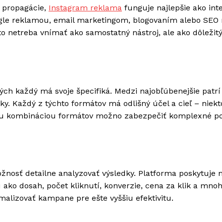
y propagácie,
Instagram reklama
funguje najlepšie ako int
Google reklamou, email marketingom, blogovaním alebo SE
to netreba vnímať ako samostatný nástroj, ale ako dôležit
ch každý má svoje špecifiká. Medzi najobľúbenejšie patrí
ky. Každý z týchto formátov má odlišný účel a cieľ – niekt
nou kombináciou formátov možno zabezpečiť komplexné po
žnosť detailne analyzovať výsledky. Platforma poskytuje
 ako dosah, počet kliknutí, konverzie, cena za klik a mno
alizovať kampane pre ešte vyššiu efektivitu.