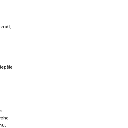
izuál,
lepšie
 s
vého
mu.