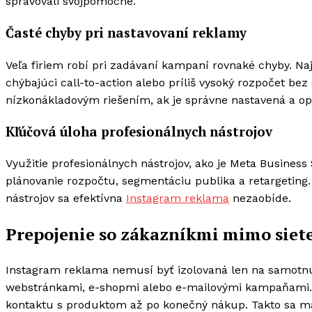
spravovali svojpomocne.
Časté chyby pri nastavovaní reklamy
Veľa firiem robí pri zadávaní kampaní rovnaké chyby. Najč
chýbajúci call-to-action alebo príliš vysoký rozpočet be
nízkonákladovým riešením, ak je správne nastavená a op
Kľúčová úloha profesionálnych nástrojov
Využitie profesionálnych nástrojov, ako je Meta Business
plánovanie rozpočtu, segmentáciu publika a retargeting.
nástrojov sa efektívna
Instagram reklama
nezaobíde.
Prepojenie so zákazníkmi mimo siet
Instagram reklama nemusí byť izolovaná len na samotnú 
webstránkami, e-shopmi alebo e-mailovými kampaňami. V
kontaktu s produktom až po konečný nákup. Takto sa ma