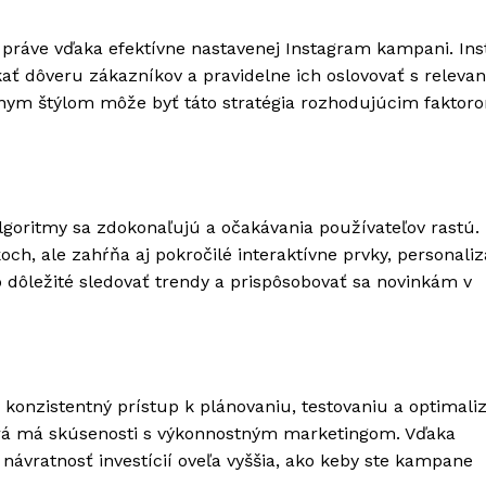
 práve vďaka efektívne nastavenej Instagram kampani. In
ť dôveru zákazníkov a pravidelne ich oslovovať s releva
nym štýlom môže byť táto stratégia rozhodujúcim faktoro
algoritmy sa zdokonaľujú a očakávania používateľov rastú.
ch, ale zahŕňa aj pokročilé interaktívne prvky, personaliz
o dôležité sledovať trendy a prispôsobovať sa novinkám v
 konzistentný prístup k plánovaniu, testovaniu a optimalizá
orá má skúsenosti s výkonnostným marketingom. Vďaka
ávratnosť investícií oveľa vyššia, ako keby ste kampane