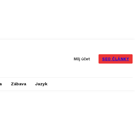
SEO ČLÁNKY
Môj účet
a
Zábava
Jazyk