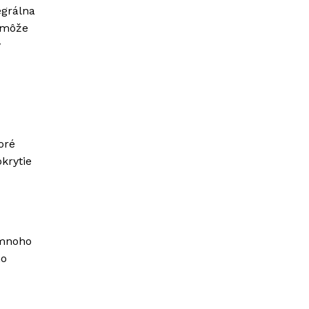
egrálna
O môže
ý
oré
krytie
 mnoho
ho