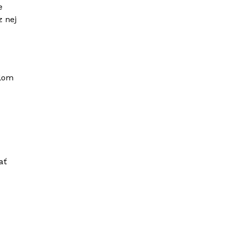
e
z nej
lom
ať