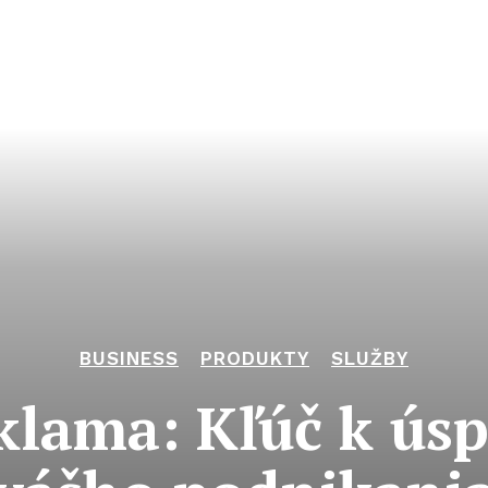
BUSINESS
PRODUKTY
SLUŽBY
klama: Kľúč k ús