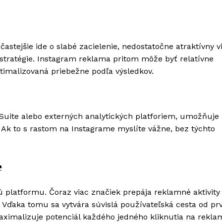
astejšie ide o slabé zacielenie, nedostatočne atraktívny v
z stratégie. Instagram reklama pritom môže byť relatívne
timalizovaná priebežne podľa výsledkov.
 Suite alebo externých analytických platforiem, umožňuje 
 Ak to s rastom na Instagrame myslíte vážne, bez týchto
e
platformu. Čoraz viac značiek prepája reklamné aktivity
ďaka tomu sa vytvára súvislá používateľská cesta od pr
ximalizuje potenciál každého jedného kliknutia na rekla