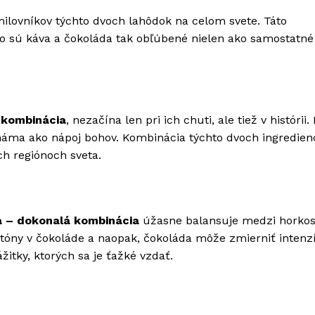
ilovníkov týchto dvoch lahôdok na celom svete. Táto
o sú káva a čokoláda tak obľúbené nielen ako samostatné
 kombinácia
, nezačína len pri ich chuti, ale tiež v histórii.
známa ako nápoj bohov. Kombinácia týchto dvoch ingredienc
h regiónoch sveta.
a – dokonalá kombinácia
úžasne balansuje medzi horko
 tóny v čokoláde a naopak, čokoláda môže zmierniť intenz
itky, ktorých sa je ťažké vzdať.