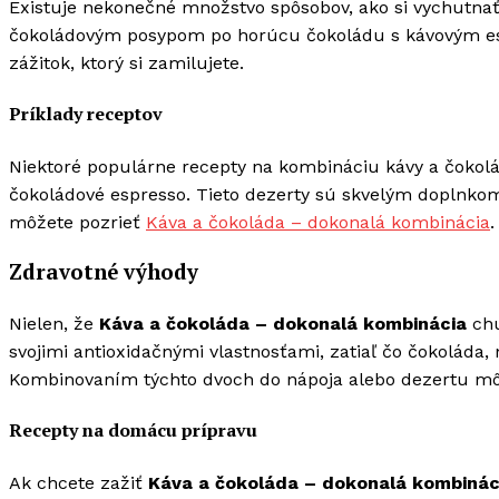
Existuje nekonečné množstvo spôsobov, ako si vychutna
čokoládovým posypom po horúcu čokoládu s kávovým ese
zážitok, ktorý si zamilujete.
Príklady receptov
Niektoré populárne recepty na kombináciu kávy a čokolá
čokoládové espresso. Tieto dezerty sú skvelým doplnkom k
môžete pozrieť
Káva a čokoláda – dokonalá kombinácia
.
Zdravotné výhody
Nielen, že
Káva a čokoláda – dokonalá kombinácia
chu
svojimi antioxidačnými vlastnosťami, zatiaľ čo čokoláda
Kombinovaním týchto dvoch do nápoja alebo dezertu môž
Recepty na domácu prípravu
Ak chcete zažiť
Káva a čokoláda – dokonalá kombinác