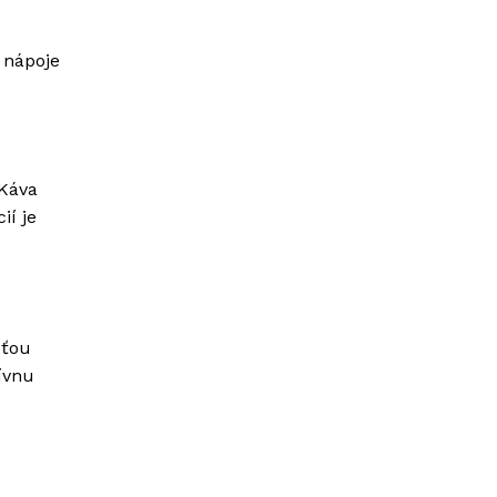
 nápoje
 Káva
ií je
sťou
ívnu