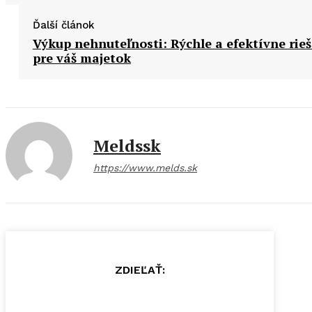
Ďalší článok
Výkup nehnuteľnosti: Rýchle a efektívne rie
pre váš majetok
Meldssk
https://www.melds.sk
ZDIEĽAŤ: