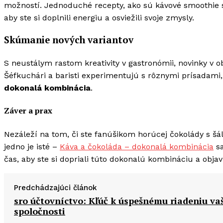
možností. Jednoduché recepty, ako sú kávové smoothie s
aby ste si doplnili energiu a osviežili svoje zmysly.
Skúmanie nových variantov
S neustálym rastom kreativity v gastronómii, novinky v o
Šéfkuchári a baristi experimentujú s rôznymi prísadami, ab
dokonalá kombinácia
.
Záver a prax
Nezáleží na tom, či ste fanúšikom horúcej čokolády s š
jedno je isté –
Káva a čokoláda – dokonalá kombinácia
sa
čas, aby ste si dopriali túto dokonalú kombináciu a objav
Predchádzajúci článok
sro účtovníctvo: Kľúč k úspešnému riadeniu vaš
spoločnosti