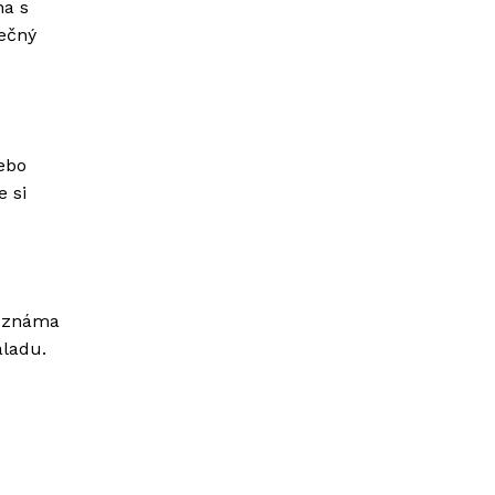
na s
ečný
ebo
e si
e známa
áladu.