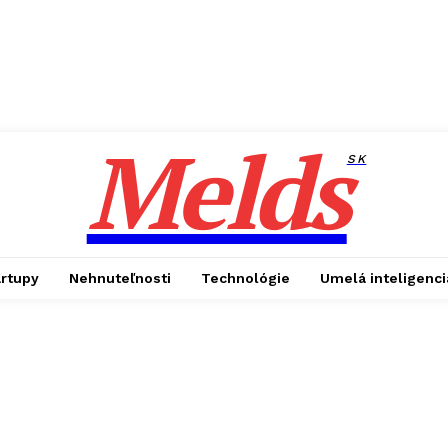
Melds
SK
artupy
Nehnuteľnosti
Technológie
Umelá inteligenci