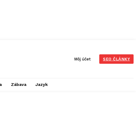
Môj účet
SEO ČLÁNKY
a
Zábava
Jazyk