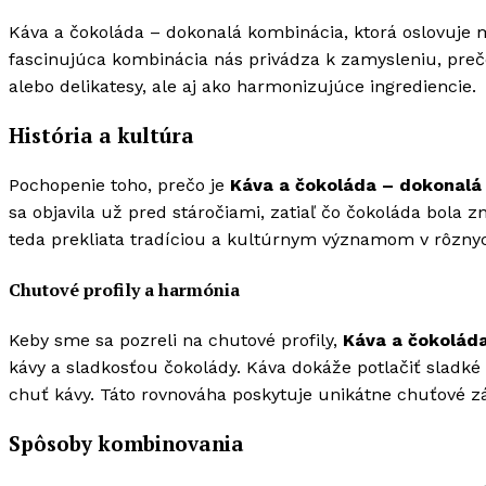
Káva a čokoláda – dokonalá kombinácia, ktorá oslovuje m
fascinujúca kombinácia nás privádza k zamysleniu, preč
alebo delikatesy, ale aj ako harmonizujúce ingrediencie.
História a kultúra
Pochopenie toho, prečo je
Káva a čokoláda – dokonalá
sa objavila už pred stáročiami, zatiaľ čo čokoláda bola 
teda prekliata tradíciou a kultúrnym významom v rôznyc
Chutové profily a harmónia
Keby sme sa pozreli na chutové profily,
Káva a čokolád
kávy a sladkosťou čokolády. Káva dokáže potlačiť sladké
chuť kávy. Táto rovnováha poskytuje unikátne chuťové záž
Spôsoby kombinovania