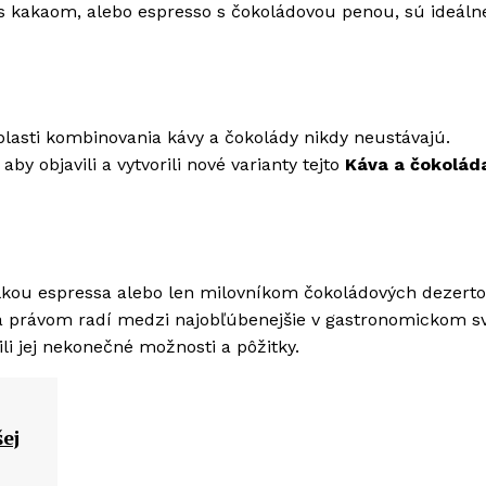
 kakaom, alebo espresso s čokoládovou penou, sú ideálne
blasti kombinovania kávy a čokolády nikdy neustávajú.
y objavili a vytvorili nové varianty tejto
Káva a čokolád
álkou espressa alebo len milovníkom čokoládových dezerto
 právom radí medzi najobľúbenejšie v gastronomickom sv
ili jej nekonečné možnosti a pôžitky.
ej