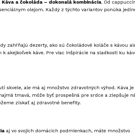
ť
Káva a čokoláda – dokonalá kombinácia
. Od cappucci
nciálnym olejom. Každý z týchto variantov ponúka jedin
dy zahŕňajú dezerty, ako sú čokoládové koláče s kávou al
 akejkoľvek káve. Pre viac inšpirácie na sladkosti ku káv
tí skvele, ale má aj množstvo zdravotných výhod. Káva j
, najmä tmavá, môže byť prospešná pre srdce a zlepšuje n
eme získať aj zdravotné benefity.
ia
aj vo svojich domácich podmienkach, máte množstvo