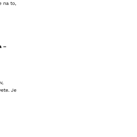
 na to,
a –
v,
ete. Je