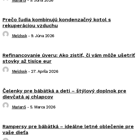
MarianS
-
9. Júna 2026
Prečo ľudia kombinujú kondenzačný kotol s
rekuperáciou vzduchu
Meldssk
-
9. Júna 2026
Refinancovanie úveru: Ako zistiť, či vám môže ušetriť
stovky až tisíce eur
Meldssk
-
27. Apríla 2026
Čelenky pre bábätká a deti – štýlový doplnok pre
dievčatá aj chlapcov
MarianS
-
5. Marca 2026
Rampersy pre bábätká – ideálne letné oblečenie pre
vaše dieťa