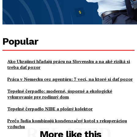
Popular
Ako Ukrajinci hľadajú prácu na Slovensku a na aké riziká si
treba dať pozor
Práca v Nemecku cez agentúru: 7 vecí, na ktoré si dať pozor
Tepelné čerpadlo: moderné, úsporné a ekologické
vykurovanie pre rodinný dom
Tepelné čerpadlo NIBE a plošný kolektor
Prečo ľudia kombinujú kondenzačný kotol s rekuperáciou
vzduchu
RELATED
More like this