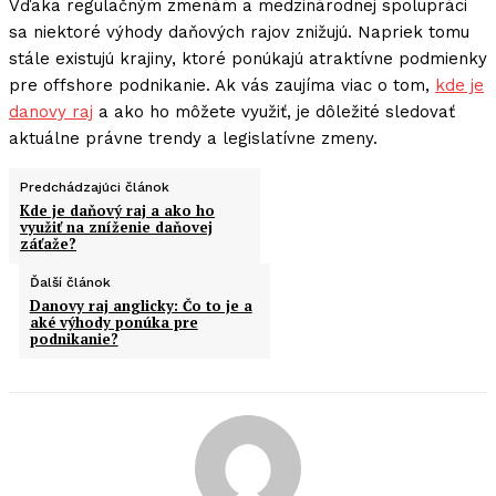
Vďaka regulačným zmenám a medzinárodnej spolupráci
sa niektoré výhody daňových rajov znižujú. Napriek tomu
stále existujú krajiny, ktoré ponúkajú atraktívne podmienky
pre offshore podnikanie. Ak vás zaujíma viac o tom,
kde je
danovy raj
a ako ho môžete využiť, je dôležité sledovať
aktuálne právne trendy a legislatívne zmeny.
Predchádzajúci článok
Kde je daňový raj a ako ho
využiť na zníženie daňovej
záťaže?
Ďalší článok
Danovy raj anglicky: Čo to je a
aké výhody ponúka pre
podnikanie?