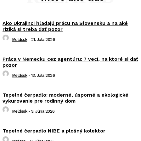
Ako Ukrajinci hľadajú prácu na Slovensku a na aké
riziká si treba dať pozor
Meldssk
-
21. Júla 2026
Práca v Nemecku cez agentúru: 7 vecí, na ktoré si dať
pozor
Meldssk
-
13. Júla 2026
Tepelné čerpadlo: moderné, úsporné a ekologické
vykurovanie pre rodinný dom
Meldssk
-
9. Júna 2026
Tepelné čerpadlo NIBE a plošný kolektor