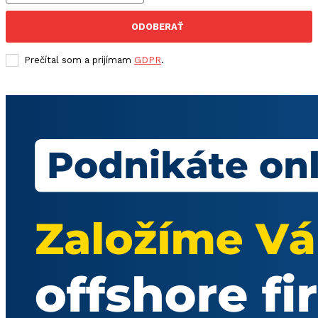
ODOBERAŤ
Prečítal som a prijímam
GDPR
.