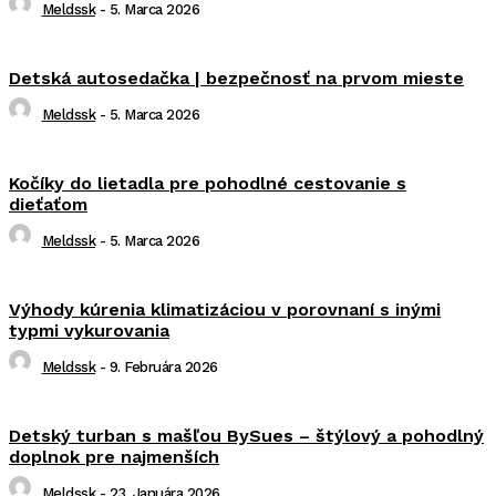
Meldssk
-
5. Marca 2026
Detská autosedačka | bezpečnosť na prvom mieste
Meldssk
-
5. Marca 2026
Kočíky do lietadla pre pohodlné cestovanie s
dieťaťom
Meldssk
-
5. Marca 2026
Výhody kúrenia klimatizáciou v porovnaní s inými
typmi vykurovania
Meldssk
-
9. Februára 2026
Detský turban s mašľou BySues – štýlový a pohodlný
doplnok pre najmenších
Meldssk
-
23. Januára 2026