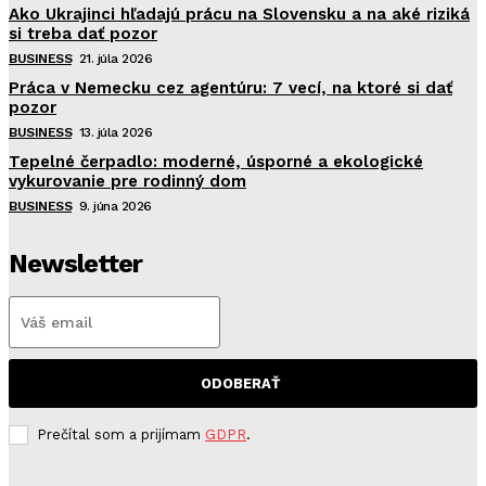
Ako Ukrajinci hľadajú prácu na Slovensku a na aké riziká
si treba dať pozor
BUSINESS
21. júla 2026
Práca v Nemecku cez agentúru: 7 vecí, na ktoré si dať
pozor
BUSINESS
13. júla 2026
Tepelné čerpadlo: moderné, úsporné a ekologické
vykurovanie pre rodinný dom
BUSINESS
9. júna 2026
Newsletter
ODOBERAŤ
Prečítal som a prijímam
GDPR
.