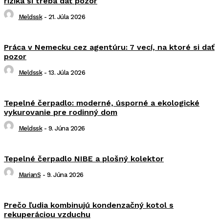
riziká si treba dať pozor
Meldssk
-
21. Júla 2026
Práca v Nemecku cez agentúru: 7 vecí, na ktoré si dať
pozor
Meldssk
-
13. Júla 2026
Tepelné čerpadlo: moderné, úsporné a ekologické
vykurovanie pre rodinný dom
Meldssk
-
9. Júna 2026
Tepelné čerpadlo NIBE a plošný kolektor
MarianS
-
9. Júna 2026
Prečo ľudia kombinujú kondenzačný kotol s
rekuperáciou vzduchu