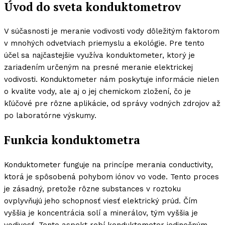
Úvod do sveta konduktometrov
V súčasnosti je meranie vodivosti vody dôležitým faktorom
v mnohých odvetviach priemyslu a ekológie. Pre tento
účel sa najčastejšie využíva konduktometer, ktorý je
zariadením určeným na presné meranie elektrickej
vodivosti. Konduktometer nám poskytuje informácie nielen
o kvalite vody, ale aj o jej chemickom zložení, čo je
kľúčové pre rôzne aplikácie, od správy vodných zdrojov až
po laboratórne výskumy.
Funkcia konduktometra
Konduktometer funguje na princípe merania conductivity,
ktorá je spôsobená pohybom iónov vo vode. Tento proces
je zásadný, pretože rôzne substances v roztoku
ovplyvňujú jeho schopnosť viesť elektrický prúd. Čím
vyššia je koncentrácia solí a minerálov, tým vyššia je
vodivosť. Tento aspekt robí konduktometer jedinečným