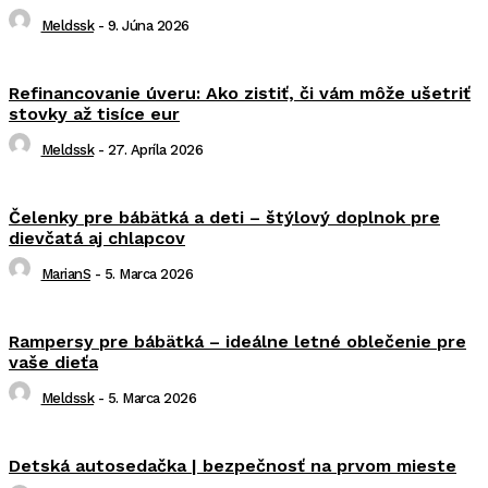
Meldssk
-
9. Júna 2026
Refinancovanie úveru: Ako zistiť, či vám môže ušetriť
stovky až tisíce eur
Meldssk
-
27. Apríla 2026
Čelenky pre bábätká a deti – štýlový doplnok pre
dievčatá aj chlapcov
MarianS
-
5. Marca 2026
Rampersy pre bábätká – ideálne letné oblečenie pre
vaše dieťa
Meldssk
-
5. Marca 2026
Detská autosedačka | bezpečnosť na prvom mieste