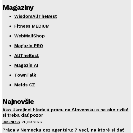
Magazíny
WisdomAllTheBest
Fitness MEDIUM
WebMailShop
Magazín PRO
AllTheBest
Magazín AI
TownTalk
Melds CZ
Najnovšie
Ako Ukrajinci hľadajú prácu na Slovensku a na aké riziká
si treba dať pozor
BUSINESS
21. júla 2026
Práca v Nemecku cez agentúru: 7 vecí, na ktoré si dať