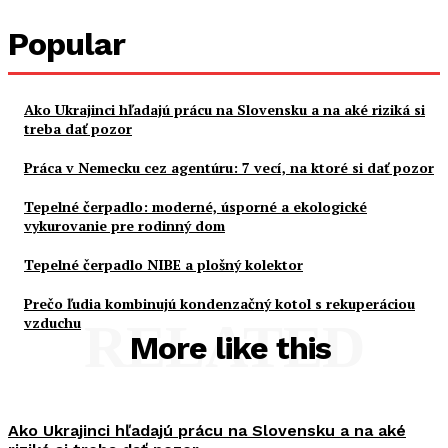
Popular
Ako Ukrajinci hľadajú prácu na Slovensku a na aké riziká si
treba dať pozor
Práca v Nemecku cez agentúru: 7 vecí, na ktoré si dať pozor
Tepelné čerpadlo: moderné, úsporné a ekologické
vykurovanie pre rodinný dom
Tepelné čerpadlo NIBE a plošný kolektor
Prečo ľudia kombinujú kondenzačný kotol s rekuperáciou
vzduchu
RELATED
More like this
Ako Ukrajinci hľadajú prácu na Slovensku a na aké