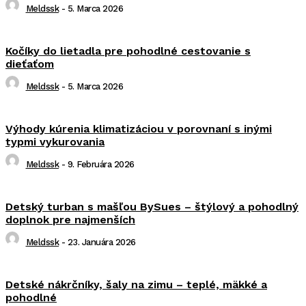
Meldssk
-
5. Marca 2026
Kočíky do lietadla pre pohodlné cestovanie s
dieťaťom
Meldssk
-
5. Marca 2026
Výhody kúrenia klimatizáciou v porovnaní s inými
typmi vykurovania
Meldssk
-
9. Februára 2026
Detský turban s mašľou BySues – štýlový a pohodlný
doplnok pre najmenších
Meldssk
-
23. Januára 2026
Detské nákrčníky, šaly na zimu – teplé, mäkké a
pohodlné