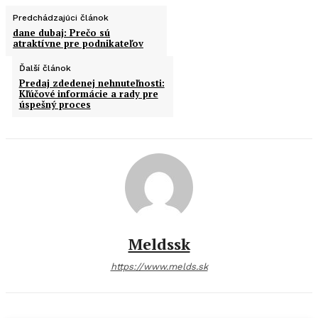
Predchádzajúci článok
dane dubaj: Prečo sú
atraktívne pre podnikateľov
Ďalší článok
Predaj zdedenej nehnuteľnosti:
Kľúčové informácie a rady pre
úspešný proces
Meldssk
https://www.melds.sk