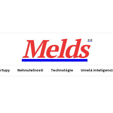
Melds
SK
artupy
Nehnuteľnosti
Technológie
Umelá inteligenci