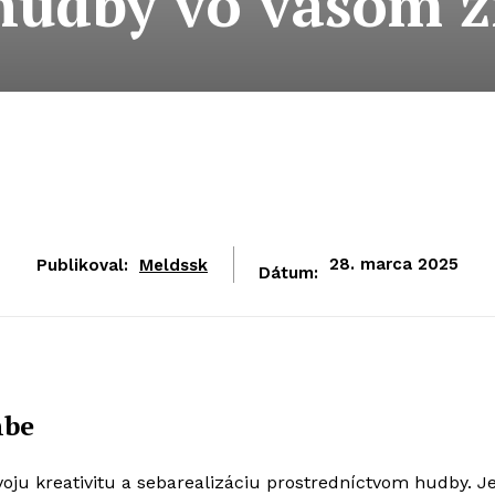
 hudby vo vašom ž
Publikoval:
Meldssk
28. marca 2025
Dátum:
mbe
 svoju kreativitu a sebarealizáciu prostredníctvom hudby. 