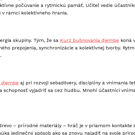
aktívne počúvanie a rytmickú pamäť. Učiteľ vedie účastník
 v rámci kolektívneho hrania.
ergia skupiny. Tým, že sa
Kurz bubnovania djembe
koná 
ného prepojenia, synchronizácie a kolektívnej tvorby. Ryt
.
 djembe
aj pri rozvoji sebadôvery, disciplíny a vnímania tel
ja schopnosť vyjadriť sa cez hudbu. Mnohí účastníci vním
evo – prírodné materiály – hráč je v priamom kontakte 
úka jedinečný spôsob ako sa znovu naladiť na svoje prir