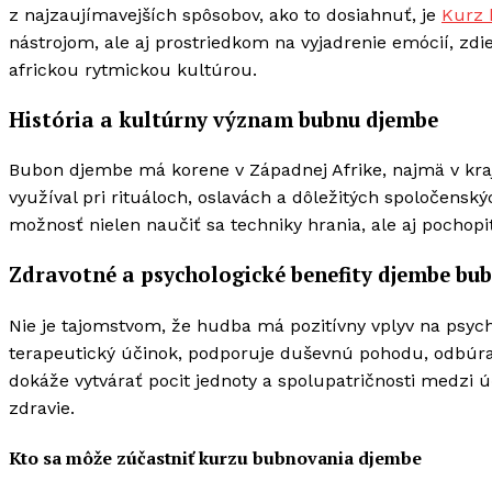
z najzaujímavejších spôsobov, ako to dosiahnuť, je
Kurz 
nástrojom, ale aj prostriedkom na vyjadrenie emócií, zdi
africkou rytmickou kultúrou.
História a kultúrny význam bubnu djembe
Bubon djembe má korene v Západnej Afrike, najmä v kraj
využíval pri rituáloch, oslavách a dôležitých spoločensk
možnosť nielen naučiť sa techniky hrania, ale aj pocho
Zdravotné a psychologické benefity djembe bu
Nie je tajomstvom, že hudba má pozitívny vplyv na psych
terapeutický účinok, podporuje duševnú pohodu, odbúra
dokáže vytvárať pocit jednoty a spolupatričnosti medzi
zdravie.
Kto sa môže zúčastniť kurzu bubnovania djembe