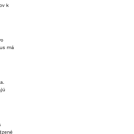
ov k
vo
mus má
a.
ajú
s
odzené