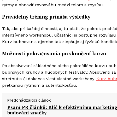
rytmy a obnoviť rovnováhu medzi telom a mysľou.
Pravidelný tréning prináša výsledky
Tak, ako pri každej činnosti, aj tu platí, že pokrok pric
intenzívneho workshopu, účastníci si postupne rozvíjaj
Kurz bubnovania djembe tak zlepšuje aj fyzickú kondíciu 
Možnosti pokračovania po skončení kurzu
Po absolvovaní základného alebo pokročilého kurzu bubn
bubnových kruhov a hudobných festivalov. Absolventi s
stretnutia či dokonca viesť vlastné workshopy.
Kurz bub
pretkanou rytmom a autentickosťou.
Predchádzajúci článok
Psaní PR článků: Klíč k efektivnímu marketing
budování značky