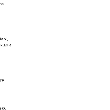
 na
lap“,
kladie
e
typ
vskú