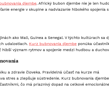
bubnovania djembe
. Africký bubon djembe nie je len hu
eľanie energie v skupine a nadviazanie hlbokého spojenia s
inách ako Mali, Guinea a Senegal. V týchto kultúrach sa 
ých udalostiach.
Kurz bubnovania djembe
ponúka účastní
piť hlbší význam rytmov a spojenie medzi hudbou a ducho
bnovania
iku a zdravie človeka. Pravidelná účasť na kurze má
va stres a zlepšuje sústredenie. Kurz bubnovania djembe
 účastníkmi, čo má priaznivý dopad na celkové emocionáln