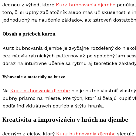
Jednou z výhod, ktoré
Kurz bubnovania djembe
ponúka, 
tom, či si úplný začiatočník alebo máš už skúsenosti s i
jednoduchý na naučenie základov, ale zároveň dostatoč
Obsah a priebeh kurzu
Kurz bubnovania djembe je zvyčajne rozdelený do niekoľk
cez nácvik rytmických patternov až po spoločný jam sess
dôraz na intuitívne učenie sa rytmu aj teoretické zákla
Vybavenie a materiály na kurze
Na
Kurz bubnovania djembe
nie je nutné vlastniť vlast
bubny priamo na mieste. Pre tých, ktorí si želajú kúpiť vl
podľa individuálnych potrieb a štýlu hrania.
Kreativita a improvizácia v hrách na djembe
Jedným z cieľov, ktorý
Kurz bubnovania djembe
sleduje,