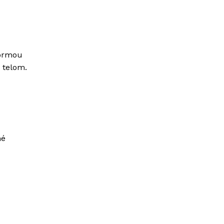
formou
 telom.
né