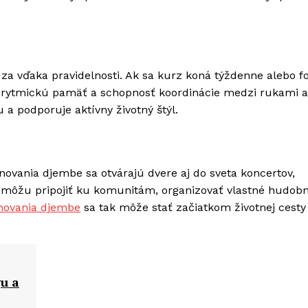
hádza vďaka pravidelnosti. Ak sa kurz koná týždenne alebo 
ú rytmickú pamäť a schopnosť koordinácie medzi rukami a
a podporuje aktívny životný štýl.
ovania djembe sa otvárajú dvere aj do sveta koncertov,
a môžu pripojiť ku komunitám, organizovať vlastné hudob
novania djembe
sa tak môže stať začiatkom životnej cesty
u a