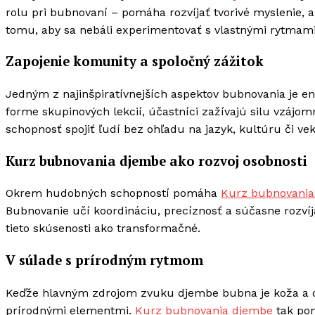
rolu pri bubnovaní – pomáha rozvíjať tvorivé myslenie, 
tomu, aby sa nebáli experimentovať s vlastnými rytmami
Zapojenie komunity a spoločný zážitok
Jedným z najinšpiratívnejších aspektov bubnovania je en
forme skupinových lekcií, účastníci zažívajú silu vzájom
schopnosť spojiť ľudí bez ohľadu na jazyk, kultúru či vek
Kurz bubnovania djembe ako rozvoj osobnosti
Okrem hudobných schopností pomáha
Kurz bubnovania
Bubnovanie učí koordináciu, precíznosť a súčasne rozví
tieto skúsenosti ako transformačné.
V súlade s prírodným rytmom
Keďže hlavným zdrojom zvuku djembe bubna je koža a dr
prírodnými elementmi.
Kurz bubnovania djembe
tak pon