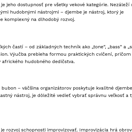
je jeho dostupnosť pre všetky vekové kategórie. Nezáleží
nými hudobnými nástrojmi – djembe je nástroj, ktorý je
ne komplexný na dlhodobý rozvoj.
ých častí – od základných techník ako „tone“, „bass“ a „s
ion. Výučba prebieha formou praktických cvičení, pričom 
dy afrického hudobného dedičstva.
ný bubon – väčšina organizátorov poskytuje kvalitné djemb
astný nástroj, je dôležité vedieť vybrať správnu veľkosť a 
 je rozvoj schopnosti improvizovať. Improvizácia hrá obro