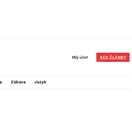
Môj účet
SEO ČLÁNKY
a
Zábava
Jazyk