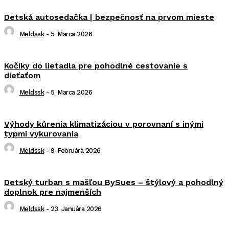
Detská autosedačka | bezpečnosť na prvom mieste
Meldssk
-
5. Marca 2026
Kočíky do lietadla pre pohodlné cestovanie s
dieťaťom
Meldssk
-
5. Marca 2026
Výhody kúrenia klimatizáciou v porovnaní s inými
typmi vykurovania
Meldssk
-
9. Februára 2026
Detský turban s mašľou BySues – štýlový a pohodlný
doplnok pre najmenších
Meldssk
-
23. Januára 2026