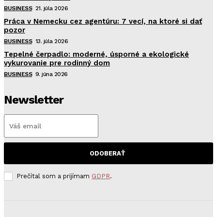
BUSINESS
21. júla 2026
Práca v Nemecku cez agentúru: 7 vecí, na ktoré si dať
pozor
BUSINESS
13. júla 2026
Tepelné čerpadlo: moderné, úsporné a ekologické
vykurovanie pre rodinný dom
BUSINESS
9. júna 2026
Newsletter
ODOBERAŤ
Prečítal som a prijímam
GDPR
.