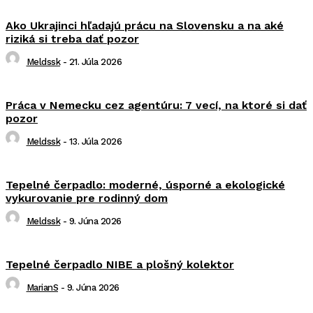
Ako Ukrajinci hľadajú prácu na Slovensku a na aké
riziká si treba dať pozor
Meldssk
-
21. Júla 2026
Práca v Nemecku cez agentúru: 7 vecí, na ktoré si dať
pozor
Meldssk
-
13. Júla 2026
Tepelné čerpadlo: moderné, úsporné a ekologické
vykurovanie pre rodinný dom
Meldssk
-
9. Júna 2026
Tepelné čerpadlo NIBE a plošný kolektor
MarianS
-
9. Júna 2026