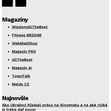
Magazíny
WisdomAllTheBest
Fitness MEDIUM
WebMailShop
Magazín PRO
AllTheBest
Magazín AI
TownTalk
Melds CZ
Najnovšie
Ako Ukrajinci hľadajú prácu na Slovensku a na aké riziká
si treba dať pozor