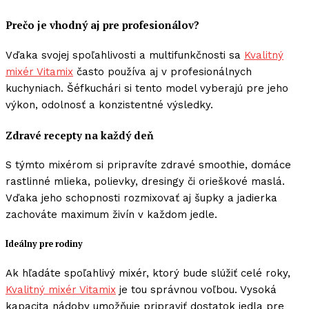
Prečo je vhodný aj pre profesionálov?
Vďaka svojej spoľahlivosti a multifunkčnosti sa
Kvalitný
mixér Vitamix
často používa aj v profesionálnych
kuchyniach. Šéfkuchári si tento model vyberajú pre jeho
výkon, odolnosť a konzistentné výsledky.
Zdravé recepty na každý deň
S týmto mixérom si pripravíte zdravé smoothie, domáce
rastlinné mlieka, polievky, dresingy či orieškové maslá.
Vďaka jeho schopnosti rozmixovať aj šupky a jadierka
zachováte maximum živín v každom jedle.
Ideálny pre rodiny
Ak hľadáte spoľahlivý mixér, ktorý bude slúžiť celé roky,
Kvalitný mixér Vitamix
je tou správnou voľbou. Vysoká
kapacita nádoby umožňuje pripraviť dostatok jedla pre