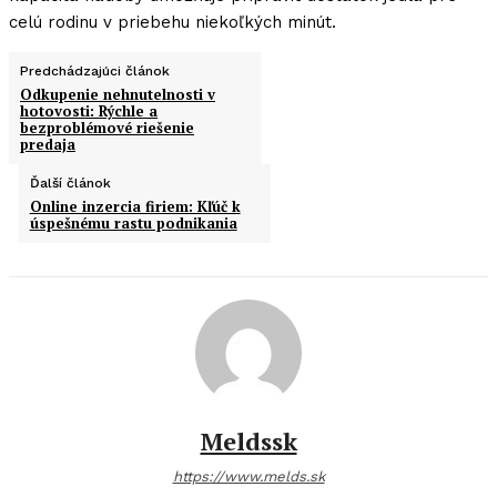
celú rodinu v priebehu niekoľkých minút.
Predchádzajúci článok
Odkupenie nehnutelnosti v
hotovosti: Rýchle a
bezproblémové riešenie
predaja
Ďalší článok
Online inzercia firiem: Kľúč k
úspešnému rastu podnikania
Meldssk
https://www.melds.sk