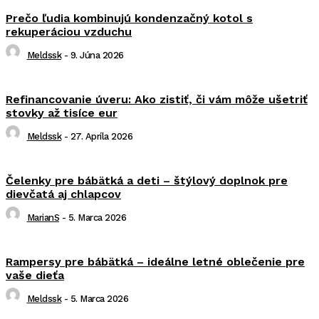
Prečo ľudia kombinujú kondenzačný kotol s
rekuperáciou vzduchu
Meldssk
-
9. Júna 2026
Refinancovanie úveru: Ako zistiť, či vám môže ušetriť
stovky až tisíce eur
Meldssk
-
27. Apríla 2026
Čelenky pre bábätká a deti – štýlový doplnok pre
dievčatá aj chlapcov
MarianS
-
5. Marca 2026
Rampersy pre bábätká – ideálne letné oblečenie pre
vaše dieťa
Meldssk
-
5. Marca 2026