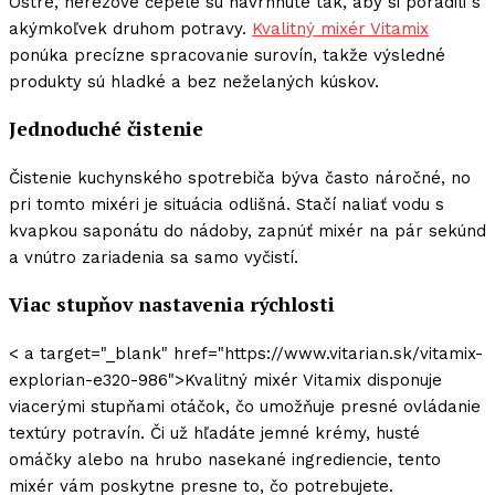
Ostré, nerezové čepele sú navrhnuté tak, aby si poradili s
akýmkoľvek druhom potravy.
Kvalitný mixér Vitamix
ponúka precízne spracovanie surovín, takže výsledné
produkty sú hladké a bez neželaných kúskov.
Jednoduché čistenie
Čistenie kuchynského spotrebiča býva často náročné, no
pri tomto mixéri je situácia odlišná. Stačí naliať vodu s
kvapkou saponátu do nádoby, zapnúť mixér na pár sekúnd
a vnútro zariadenia sa samo vyčistí.
Viac stupňov nastavenia rýchlosti
< a target="_blank" href="https://www.vitarian.sk/vitamix-
explorian-e320-986">Kvalitný mixér Vitamix disponuje
viacerými stupňami otáčok, čo umožňuje presné ovládanie
textúry potravín. Či už hľadáte jemné krémy, husté
omáčky alebo na hrubo nasekané ingrediencie, tento
mixér vám poskytne presne to, čo potrebujete.