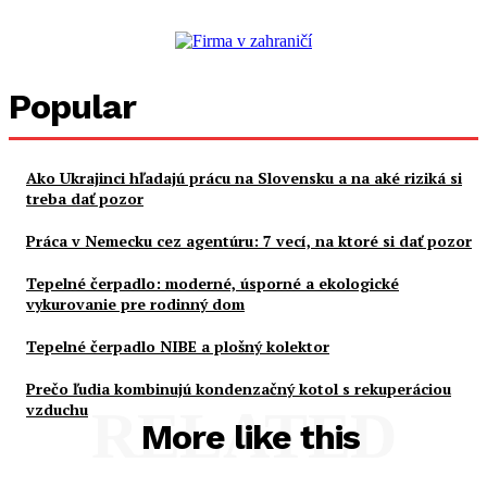
Popular
Ako Ukrajinci hľadajú prácu na Slovensku a na aké riziká si
treba dať pozor
Práca v Nemecku cez agentúru: 7 vecí, na ktoré si dať pozor
Tepelné čerpadlo: moderné, úsporné a ekologické
vykurovanie pre rodinný dom
Tepelné čerpadlo NIBE a plošný kolektor
Prečo ľudia kombinujú kondenzačný kotol s rekuperáciou
vzduchu
RELATED
More like this