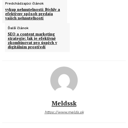
Predchádzajúci článok
vykup nehnutelnosti: Rýchly a
efektívny spôsob predaja
vašich nehnuteľností
Ďalší článok
SEO a content marketing
strategie: Jak je efektivně
zkombinovat pro úspěch v
digitálním prostředí
Meldssk
https://www.melds.sk