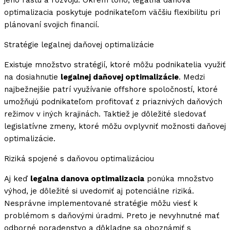
jeho rastu a rozvoju. Okrem toho, legalna danova
optimalizacia poskytuje podnikateľom väčšiu flexibilitu pri
plánovaní svojich financií.
Stratégie legalnej daňovej optimalizácie
Existuje množstvo stratégií, ktoré môžu podnikatelia využiť
na dosiahnutie
legalnej daňovej optimalizácie
. Medzi
najbežnejšie patrí využívanie offshore spoločností, ktoré
umožňujú podnikateľom profitovať z priaznivých daňových
režimov v iných krajinách. Taktiež je dôležité sledovať
legislatívne zmeny, ktoré môžu ovplyvniť možnosti daňovej
optimalizácie.
Riziká spojené s daňovou optimalizáciou
Aj keď
legalna danova optimalizacia
ponúka množstvo
výhod, je dôležité si uvedomiť aj potenciálne riziká.
Nesprávne implementované stratégie môžu viesť k
problémom s daňovými úradmi. Preto je nevyhnutné mať
odborné poradenstvo a dôkladne sa oboznámiť s