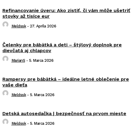
Refinancovanie úveru: Ako zistiť, či vám môže ušetriť
stovky až tisíce eur
Meldssk
-
27. Apríla 2026
Čelenky pre bábätká a deti – štýlový doplnok pre
dievčatá aj chlapcov
MarianS
-
5. Marca 2026
Rampersy pre bábätká – ideálne letné oblečenie pre
vaše dieťa
Meldssk
-
5. Marca 2026
Detská autosedačka | bezpečnosť na prvom mieste
Meldssk
-
5. Marca 2026