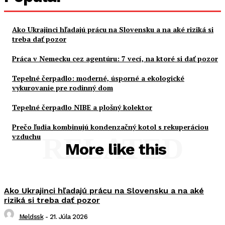
Ako Ukrajinci hľadajú prácu na Slovensku a na aké riziká si
treba dať pozor
Práca v Nemecku cez agentúru: 7 vecí, na ktoré si dať pozor
Tepelné čerpadlo: moderné, úsporné a ekologické
vykurovanie pre rodinný dom
Tepelné čerpadlo NIBE a plošný kolektor
Prečo ľudia kombinujú kondenzačný kotol s rekuperáciou
vzduchu
RELATED
More like this
Ako Ukrajinci hľadajú prácu na Slovensku a na aké
riziká si treba dať pozor
Meldssk
-
21. Júla 2026