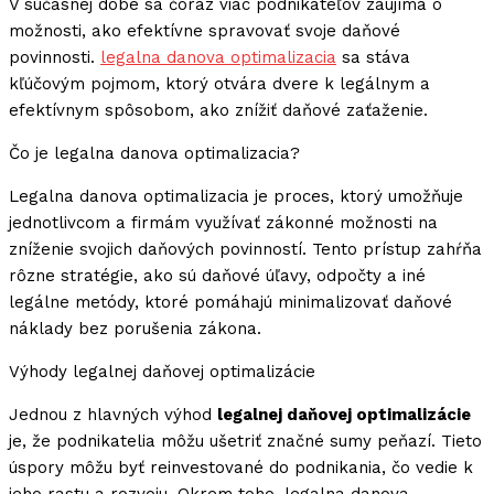
V súčasnej dobe sa čoraz viac podnikateľov zaujíma o
možnosti, ako efektívne spravovať svoje daňové
povinnosti.
legalna danova optimalizacia
sa stáva
kľúčovým pojmom, ktorý otvára dvere k legálnym a
efektívnym spôsobom, ako znížiť daňové zaťaženie.
Čo je legalna danova optimalizacia?
Legalna danova optimalizacia je proces, ktorý umožňuje
jednotlivcom a firmám využívať zákonné možnosti na
zníženie svojich daňových povinností. Tento prístup zahŕňa
rôzne stratégie, ako sú daňové úľavy, odpočty a iné
legálne metódy, ktoré pomáhajú minimalizovať daňové
náklady bez porušenia zákona.
Výhody legalnej daňovej optimalizácie
Jednou z hlavných výhod
legalnej daňovej optimalizácie
je, že podnikatelia môžu ušetriť značné sumy peňazí. Tieto
úspory môžu byť reinvestované do podnikania, čo vedie k