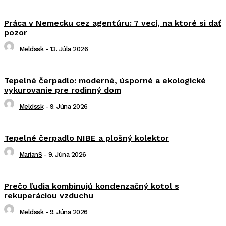
Práca v Nemecku cez agentúru: 7 vecí, na ktoré si dať
pozor
Meldssk
-
13. Júla 2026
Tepelné čerpadlo: moderné, úsporné a ekologické
vykurovanie pre rodinný dom
Meldssk
-
9. Júna 2026
Tepelné čerpadlo NIBE a plošný kolektor
MarianS
-
9. Júna 2026
Prečo ľudia kombinujú kondenzačný kotol s
rekuperáciou vzduchu
Meldssk
-
9. Júna 2026