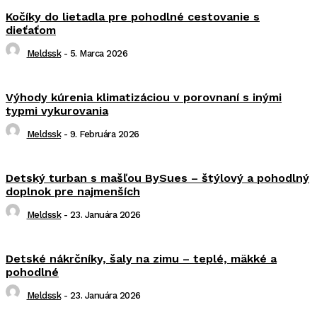
Kočíky do lietadla pre pohodlné cestovanie s
dieťaťom
Meldssk
-
5. Marca 2026
Výhody kúrenia klimatizáciou v porovnaní s inými
typmi vykurovania
Meldssk
-
9. Februára 2026
Detský turban s mašľou BySues – štýlový a pohodlný
doplnok pre najmenších
Meldssk
-
23. Januára 2026
Detské nákrčníky, šaly na zimu – teplé, mäkké a
pohodlné
Meldssk
-
23. Januára 2026