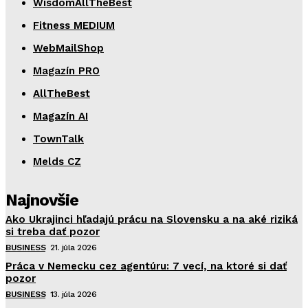
WisdomAllTheBest
Fitness MEDIUM
WebMailShop
Magazín PRO
AllTheBest
Magazín AI
TownTalk
Melds CZ
Najnovšie
Ako Ukrajinci hľadajú prácu na Slovensku a na aké riziká
si treba dať pozor
BUSINESS
21. júla 2026
Práca v Nemecku cez agentúru: 7 vecí, na ktoré si dať
pozor
BUSINESS
13. júla 2026