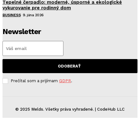
Tepelné čerpadlo: moderné, úsporné a ekologické
vykurovanie pre rodinný dom
BUSINESS
9. júna 2026
Newsletter
ODOBERAŤ
Prečítal som a prijímam
GDPR
.
© 2025 Melds. Všetky práva vyhradené. | CodeHub LLC