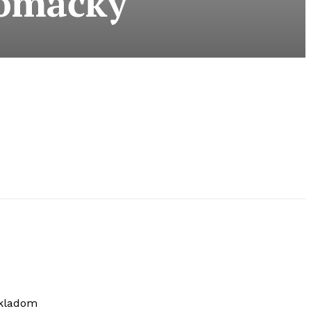
 omáčky
ákladom