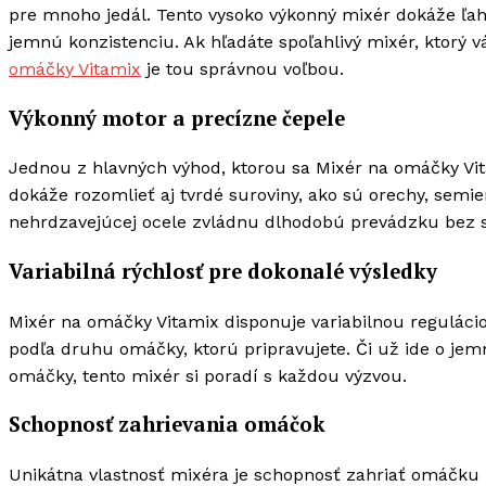
pre mnoho jedál. Tento vysoko výkonný mixér dokáže ľahk
jemnú konzistenciu. Ak hľadáte spoľahlivý mixér, ktorý
omáčky Vitamix
je tou správnou voľbou.
Výkonný motor a precízne čepele
Jednou z hlavných výhod, ktorou sa Mixér na omáčky Vit
dokáže rozomlieť aj tvrdé suroviny, ako sú orechy, semie
nehrdzavejúcej ocele zvládnu dlhodobú prevádzku bez s
Variabilná rýchlosť pre dokonalé výsledky
Mixér na omáčky Vitamix disponuje variabilnou reguláciou
podľa druhu omáčky, ktorú pripravujete. Či už ide o j
omáčky, tento mixér si poradí s každou výzvou.
Schopnosť zahrievania omáčok
Unikátna vlastnosť mixéra je schopnosť zahriať omáčku 