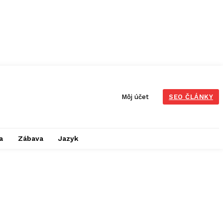
Môj účet
SEO ČLÁNKY
a
Zábava
Jazyk