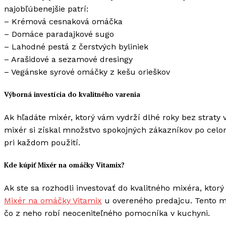
najobľúbenejšie patrí:
– Krémová cesnaková omáčka
– Domáce paradajkové sugo
– Lahodné pestá z čerstvých byliniek
– Arašidové a sezamové dresingy
– Vegánske syrové omáčky z kešu orieškov
Výborná investícia do kvalitného varenia
Ak hľadáte mixér, ktorý vám vydrží dlhé roky bez straty
mixér si získal množstvo spokojných zákazníkov po celom
pri každom použití.
Kde kúpiť Mixér na omáčky Vitamix?
Ak ste sa rozhodli investovať do kvalitného mixéra, kt
Mixér na omáčky Vitamix
u overeného predajcu. Tento mo
čo z neho robí neoceniteľného pomocníka v kuchyni.