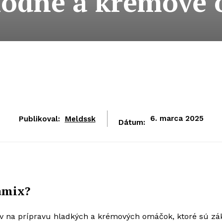
hodné a krémové
Publikoval:
Meldssk
6. marca 2025
Dátum:
amix?
jov na prípravu hladkých a krémových omáčok, ktoré sú z