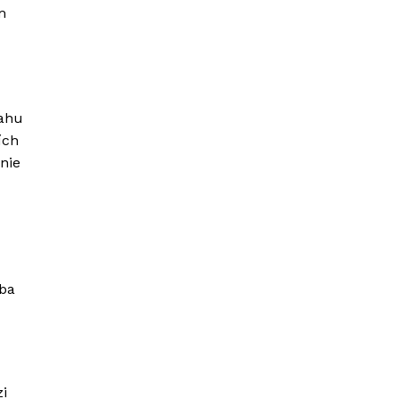
m
sahu
ích
nie
oba
i