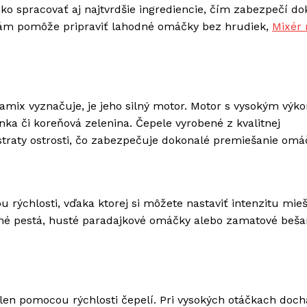
o spracovať aj najtvrdšie ingrediencie, čím zabezpečí do
 vám pomôže pripraviť lahodné omáčky bez hrudiek,
Mixér 
amix vyznačuje, je jeho silný motor. Motor s vysokým vý
nka či koreňová zelenina. Čepele vyrobené z kvalitnej
traty ostrosti, čo zabezpečuje dokonalé premiešanie omá
 rýchlosti, vďaka ktorej si môžete nastaviť intenzitu mie
emné pestá, husté paradajkové omáčky alebo zamatové beš
len pomocou rýchlosti čepelí. Pri vysokých otáčkach doc