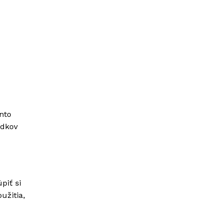
nto
edkov
piť si
užitia,