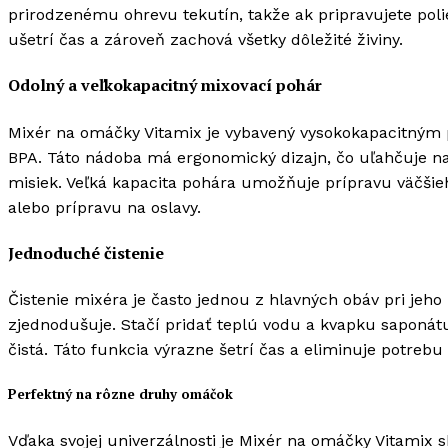
prirodzenému ohrevu tekutín, takže ak pripravujete poli
ušetrí čas a zároveň zachová všetky dôležité živiny.
Odolný a veľkokapacitný mixovací pohár
Mixér na omáčky Vitamix je vybavený vysokokapacitným 
BPA. Táto nádoba má ergonomický dizajn, čo uľahčuje na
misiek. Veľká kapacita pohára umožňuje prípravu väčšie
alebo prípravu na oslavy.
Jednoduché čistenie
Čistenie mixéra je často jednou z hlavných obáv pri jeh
zjednodušuje. Stačí pridať teplú vodu a kvapku saponát
čistá. Táto funkcia výrazne šetrí čas a eliminuje potreb
Perfektný na rôzne druhy omáčok
Vďaka svojej univerzálnosti je Mixér na omáčky Vitamix 