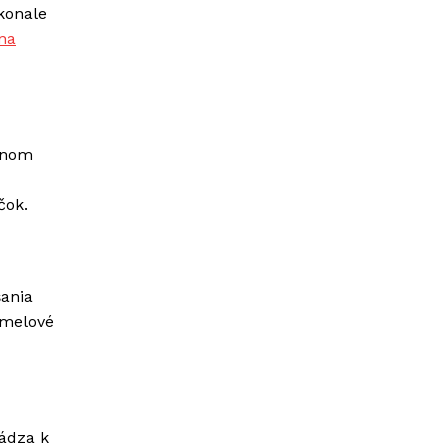
konale
na
konom
čok.
šania
amelové
hádza k