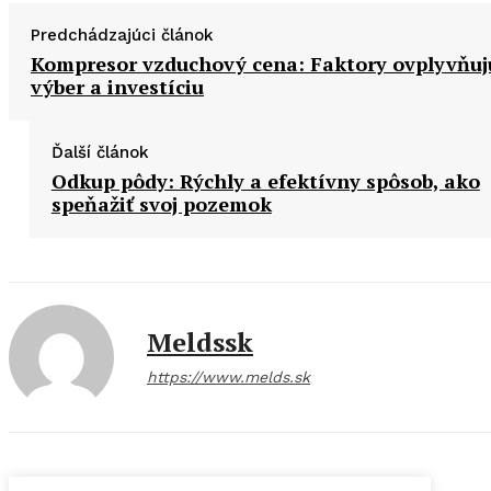
Predchádzajúci článok
Kompresor vzduchový cena: Faktory ovplyvňuj
výber a investíciu
Ďalší článok
Odkup pôdy: Rýchly a efektívny spôsob, ako
speňažiť svoj pozemok
Meldssk
https://www.melds.sk