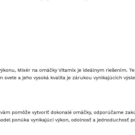
 výkonu, Mixér na omáčky Vitamix je ideálnym riešením. Te
 svete a jeho vysoká kvalita je zárukou vynikajúcich výsl
orý vám pomôže vytvoriť dokonalé omáčky, odporúčame zakú
del ponúka vynikajúci výkon, odolnosť a jednoduchosť po