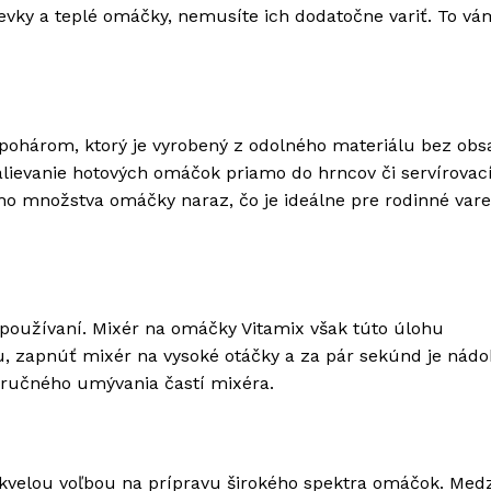
evky a teplé omáčky, nemusíte ich dodatočne variť. To vá
pohárom, ktorý je vyrobený z odolného materiálu bez ob
lievanie hotových omáčok priamo do hrncov či servírovac
ho množstva omáčky naraz, čo je ideálne pre rodinné vare
o používaní. Mixér na omáčky Vitamix však túto úlohu
u, zapnúť mixér na vysoké otáčky a za pár sekúnd je nád
u ručného umývania častí mixéra.
skvelou voľbou na prípravu širokého spektra omáčok. Medz