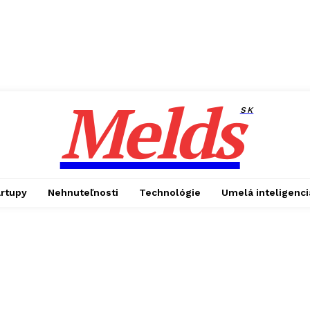
Melds
SK
artupy
Nehnuteľnosti
Technológie
Umelá inteligenci