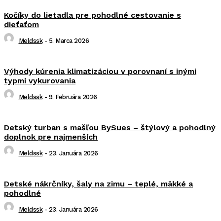
Kočíky do lietadla pre pohodlné cestovanie s
dieťaťom
Meldssk
-
5. Marca 2026
Výhody kúrenia klimatizáciou v porovnaní s inými
typmi vykurovania
Meldssk
-
9. Februára 2026
Detský turban s mašľou BySues – štýlový a pohodlný
doplnok pre najmenších
Meldssk
-
23. Januára 2026
Detské nákrčníky, šaly na zimu – teplé, mäkké a
pohodlné
Meldssk
-
23. Januára 2026