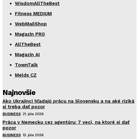
WisdomAllTheBest
Fitness MEDIUM
WebMailShop
Magazín PRO
AllTheBest
Magazín AI
TownTalk
Melds CZ
Najnovšie
Ako Ukrajinci hľadajú prácu na Slovensku a na aké riziká
si treba dať pozor
BUSINESS
21. júla 2026
Práca v Nemecku cez agentúru: 7 vecí, na ktoré si dať
pozor
BUSINESS
13. júla 2026