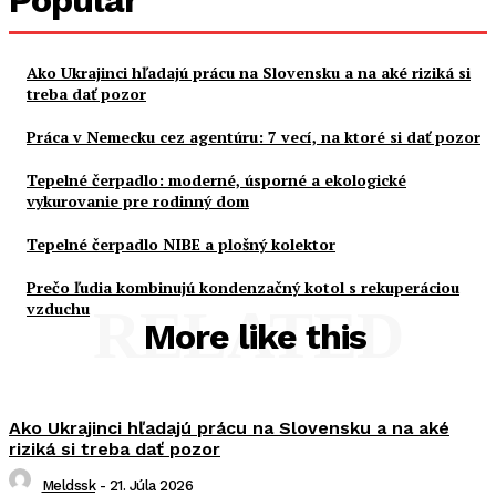
Ako Ukrajinci hľadajú prácu na Slovensku a na aké riziká si
treba dať pozor
Práca v Nemecku cez agentúru: 7 vecí, na ktoré si dať pozor
Tepelné čerpadlo: moderné, úsporné a ekologické
vykurovanie pre rodinný dom
Tepelné čerpadlo NIBE a plošný kolektor
Prečo ľudia kombinujú kondenzačný kotol s rekuperáciou
vzduchu
RELATED
More like this
Ako Ukrajinci hľadajú prácu na Slovensku a na aké
riziká si treba dať pozor
Meldssk
-
21. Júla 2026