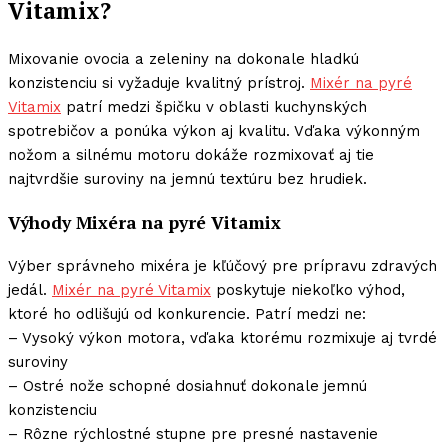
Vitamix?
Mixovanie ovocia a zeleniny na dokonale hladkú
konzistenciu si vyžaduje kvalitný prístroj.
Mixér na pyré
Vitamix
patrí medzi špičku v oblasti kuchynských
spotrebičov a ponúka výkon aj kvalitu. Vďaka výkonným
nožom a silnému motoru dokáže rozmixovať aj tie
najtvrdšie suroviny na jemnú textúru bez hrudiek.
Výhody Mixéra na pyré Vitamix
Výber správneho mixéra je kľúčový pre prípravu zdravých
jedál.
Mixér na pyré Vitamix
poskytuje niekoľko výhod,
ktoré ho odlišujú od konkurencie. Patrí medzi ne:
– Vysoký výkon motora, vďaka ktorému rozmixuje aj tvrdé
suroviny
– Ostré nože schopné dosiahnuť dokonale jemnú
konzistenciu
– Rôzne rýchlostné stupne pre presné nastavenie