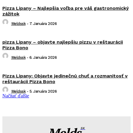
Pizza Lipany – Najlepšia voľba pre váš gastronomický
zážitok
Meldssk
-
7. Januára 2026
pizza Lipany – objavte najlepšiu pizzu v reštaurácii
Pizza Bono
Meldssk
-
6. Januára 2026
Pizza Lipany: Objavte jedinečnú chuť a rozmanitosť v
reštaurácii Pizza Bono
Meldssk
-
5. Januára 2026
Načítať ďalšie
Melds
SK