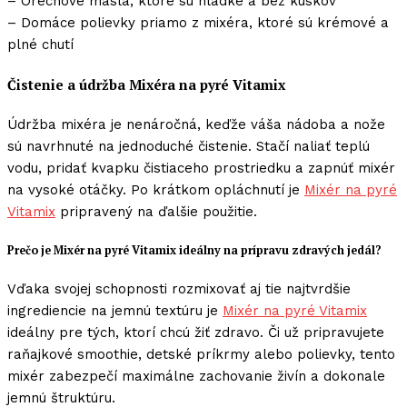
– Orechové maslá, ktoré sú hladké a bez kúskov
– Domáce polievky priamo z mixéra, ktoré sú krémové a
plné chutí
Čistenie a údržba Mixéra na pyré Vitamix
Údržba mixéra je nenáročná, keďže váša nádoba a nože
sú navrhnuté na jednoduché čistenie. Stačí naliať teplú
vodu, pridať kvapku čistiaceho prostriedku a zapnúť mixér
na vysoké otáčky. Po krátkom opláchnutí je
Mixér na pyré
Vitamix
pripravený na ďalšie použitie.
Prečo je Mixér na pyré Vitamix ideálny na prípravu zdravých jedál?
Vďaka svojej schopnosti rozmixovať aj tie najtvrdšie
ingrediencie na jemnú textúru je
Mixér na pyré Vitamix
ideálny pre tých, ktorí chcú žiť zdravo. Či už pripravujete
raňajkové smoothie, detské príkrmy alebo polievky, tento
mixér zabezpečí maximálne zachovanie živín a dokonale
jemnú štruktúru.