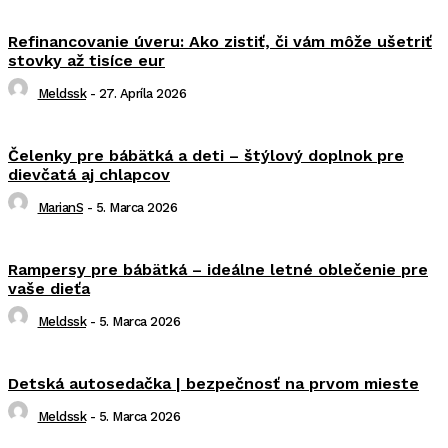
Refinancovanie úveru: Ako zistiť, či vám môže ušetriť
stovky až tisíce eur
Meldssk
-
27. Apríla 2026
Čelenky pre bábätká a deti – štýlový doplnok pre
dievčatá aj chlapcov
MarianS
-
5. Marca 2026
Rampersy pre bábätká – ideálne letné oblečenie pre
vaše dieťa
Meldssk
-
5. Marca 2026
Detská autosedačka | bezpečnosť na prvom mieste
Meldssk
-
5. Marca 2026