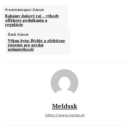
Predchádzajúci článok
Bahamy daňový raj – výhody
offshore podnikania a
regulácie
Ďalší článok
Výkup bytu: Rýchle a efektívne
riešenie pre predaj
nehnuteľnosti
Meldssk
https://www.melds.sk