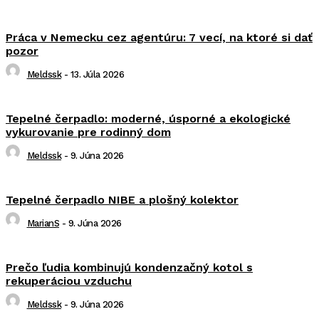
Práca v Nemecku cez agentúru: 7 vecí, na ktoré si dať
pozor
Meldssk
-
13. Júla 2026
Tepelné čerpadlo: moderné, úsporné a ekologické
vykurovanie pre rodinný dom
Meldssk
-
9. Júna 2026
Tepelné čerpadlo NIBE a plošný kolektor
MarianS
-
9. Júna 2026
Prečo ľudia kombinujú kondenzačný kotol s
rekuperáciou vzduchu
Meldssk
-
9. Júna 2026