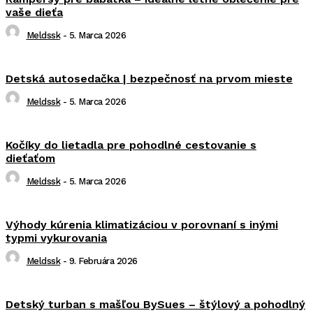
vaše dieťa
Meldssk
-
5. Marca 2026
Detská autosedačka | bezpečnosť na prvom mieste
Meldssk
-
5. Marca 2026
Kočíky do lietadla pre pohodlné cestovanie s
dieťaťom
Meldssk
-
5. Marca 2026
Výhody kúrenia klimatizáciou v porovnaní s inými
typmi vykurovania
Meldssk
-
9. Februára 2026
Detský turban s mašľou BySues – štýlový a pohodlný