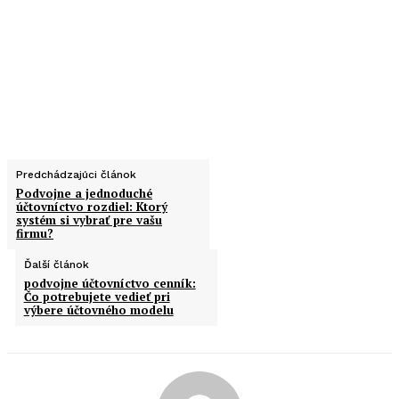
Predchádzajúci článok
Podvojne a jednoduché
účtovníctvo rozdiel: Ktorý
systém si vybrať pre vašu
firmu?
Ďalší článok
podvojne účtovníctvo cenník:
Čo potrebujete vedieť pri
výbere účtovného modelu