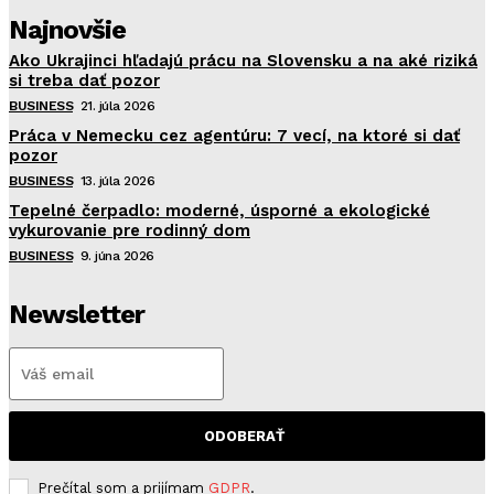
Najnovšie
Ako Ukrajinci hľadajú prácu na Slovensku a na aké riziká
si treba dať pozor
BUSINESS
21. júla 2026
Práca v Nemecku cez agentúru: 7 vecí, na ktoré si dať
pozor
BUSINESS
13. júla 2026
Tepelné čerpadlo: moderné, úsporné a ekologické
vykurovanie pre rodinný dom
BUSINESS
9. júna 2026
Newsletter
ODOBERAŤ
Prečítal som a prijímam
GDPR
.