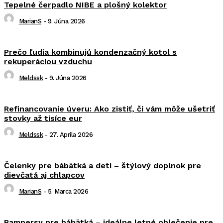
Tepelné čerpadlo NIBE a plošný kolektor
MarianS
-
9. Júna 2026
Prečo ľudia kombinujú kondenzačný kotol s
rekuperáciou vzduchu
Meldssk
-
9. Júna 2026
Refinancovanie úveru: Ako zistiť, či vám môže ušetriť
stovky až tisíce eur
Meldssk
-
27. Apríla 2026
Čelenky pre bábätká a deti – štýlový doplnok pre
dievčatá aj chlapcov
MarianS
-
5. Marca 2026
Rampersy pre bábätká – ideálne letné oblečenie pre