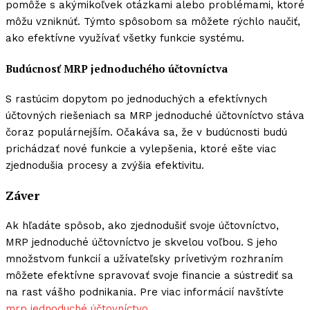
pomôže s akýmikoľvek otázkami alebo problémami, ktoré
môžu vzniknúť. Týmto spôsobom sa môžete rýchlo naučiť,
ako efektívne využívať všetky funkcie systému.
Budúcnosť MRP jednoduchého účtovníctva
S rastúcim dopytom po jednoduchých a efektívnych
účtovných riešeniach sa MRP jednoduché účtovníctvo stáva
čoraz populárnejším. Očakáva sa, že v budúcnosti budú
prichádzať nové funkcie a vylepšenia, ktoré ešte viac
zjednodušia procesy a zvýšia efektivitu.
Záver
Ak hľadáte spôsob, ako zjednodušiť svoje účtovníctvo,
MRP jednoduché účtovníctvo je skvelou voľbou. S jeho
množstvom funkcií a užívateľsky prívetivým rozhraním
môžete efektívne spravovať svoje financie a sústrediť sa
na rast vášho podnikania. Pre viac informácií navštívte
mrp jednoduché účtovníctvo
.