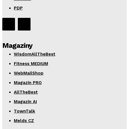
PDP
Magazíny
WisdomAllTheBest
Fitness MEDIUM
WebMailShop
Magazín PRO
AllTheBest
Magazín AI
TownTalk
Melds CZ