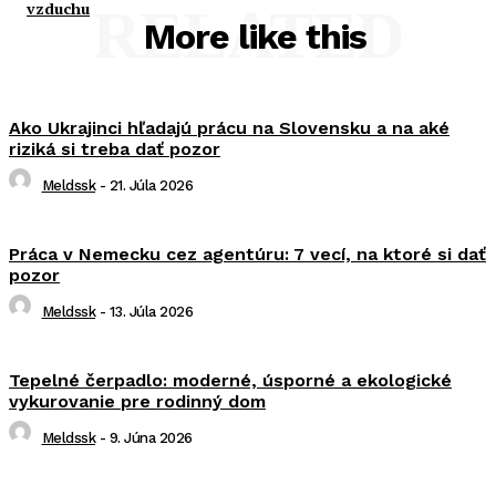
vzduchu
RELATED
More like this
Ako Ukrajinci hľadajú prácu na Slovensku a na aké
riziká si treba dať pozor
Meldssk
-
21. Júla 2026
Práca v Nemecku cez agentúru: 7 vecí, na ktoré si dať
pozor
Meldssk
-
13. Júla 2026
Tepelné čerpadlo: moderné, úsporné a ekologické
vykurovanie pre rodinný dom
Meldssk
-
9. Júna 2026