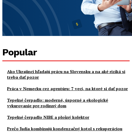
Popular
Ako Ukrajinci hľadajú prácu na Slovensku a na aké riziká si
treba dať pozor
Práca v Nemecku cez agentúru: 7 vecí, na ktoré si dať pozor
Tepelné čerpadlo: moderné, úsporné a ekologické
vykurovanie pre rodinný dom
Tepelné čerpadlo NIBE a plošný kolektor
Prečo ľudia kombinujú kondenzačný kotol s rekuperáciou