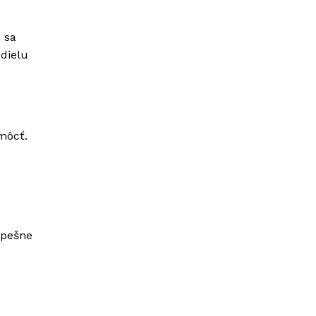
 sa
dielu
omôcť.
e
spešne