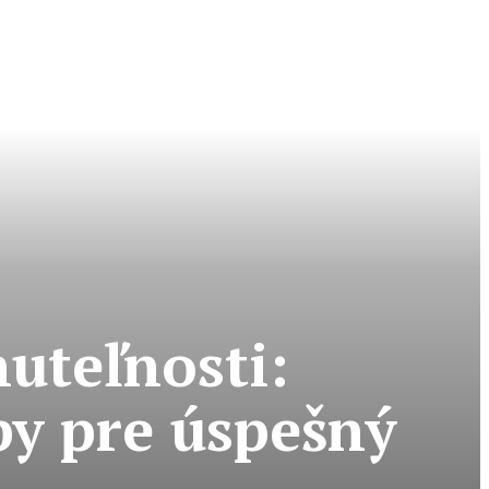
uteľnosti:
py pre úspešný