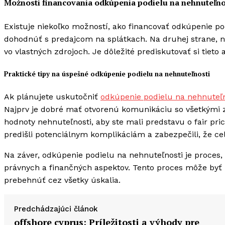
Možnosti financovania odkúpenia podielu na nehnuteľno
Existuje niekoľko možností, ako financovať odkúpenie po
dohodnúť s predajcom na splátkach. Na druhej strane, ni
vo vlastných zdrojoch. Je dôležité prediskutovať si tieto
Praktické tipy na úspešné odkúpenie podielu na nehnuteľnosti
Ak plánujete uskutočniť
odkúpenie podielu na nehnuteľn
Najprv je dobré mať otvorenú komunikáciu so všetkými
hodnoty nehnuteľnosti, aby ste mali predstavu o fair pr
predišli potenciálnym komplikáciám a zabezpečili, že ce
Na záver, odkúpenie podielu na nehnuteľnosti je proces, 
právnych a finančných aspektov. Tento proces môže byť 
prebehnúť cez všetky úskalia.
Predchádzajúci článok
offshore cyprus: Príležitosti a výhody pre