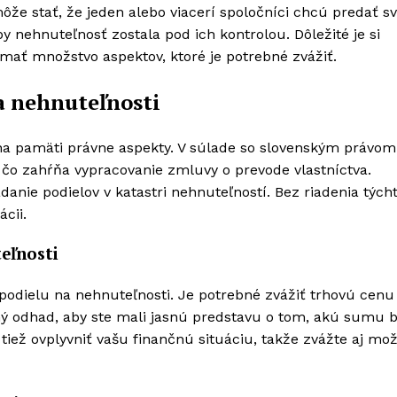
že stať, že jeden alebo viacerí spoločníci chcú predať sv
aby nehnuteľnosť zostala pod ich kontrolou. Dôležité je si
ať množstvo aspektov, ktoré je potrebné zvážiť.
a nehnuteľnosti
na pamäti právne aspekty. V súlade so slovenským právom
 čo zahŕňa vypracovanie zmluvy o prevode vlastníctva.
anie podielov v katastri nehnuteľností. Bez riadenia tých
cii.
eľnosti
podielu na nehnuteľnosti. Je potrebné zvážiť trhovú cenu
ý odhad, aby ste mali jasnú predstavu o tom, akú sumu b
iež ovplyvniť vašu finančnú situáciu, takže zvážte aj mož