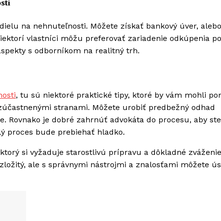
sti
dielu na nehnuteľnosti. Môžete získať bankový úver, alebo
ektorí vlastníci môžu preferovať zariadenie odkúpenia po
 aspekty s odborníkom na realitný trh.
osti
, tu sú niektoré praktické tipy, ktoré by vám mohli p
 zúčastnenými stranami. Môžete urobiť predbežný odhad
ice. Rovnako je dobré zahrnúť advokáta do procesu, aby ste
lý proces bude prebiehať hladko.
ktorý si vyžaduje starostlivú prípravu a dôkladné zváženi
zložitý, ale s správnymi nástrojmi a znalosťami môžete ú