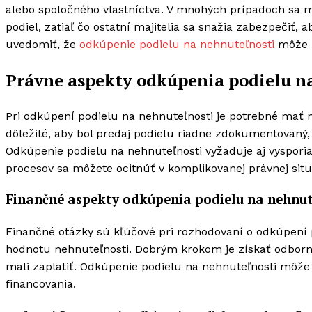
alebo spoločného vlastníctva. V mnohých prípadoch sa mô
podiel, zatiaľ čo ostatní majitelia sa snažia zabezpečiť, 
uvedomiť, že
odkúpenie podielu na nehnuteľnosti
môže m
Právne aspekty odkúpenia podielu n
Pri odkúpení podielu na nehnuteľnosti je potrebné mať 
dôležité, aby bol predaj podielu riadne zdokumentovaný,
Odkúpenie podielu na nehnuteľnosti vyžaduje aj vysporiad
procesov sa môžete ocitnúť v komplikovanej právnej situá
Finančné aspekty odkúpenia podielu na nehnut
Finančné otázky sú kľúčové pri rozhodovaní o odkúpení 
hodnotu nehnuteľnosti. Dobrým krokom je získať odborn
mali zaplatiť. Odkúpenie podielu na nehnuteľnosti môže t
financovania.