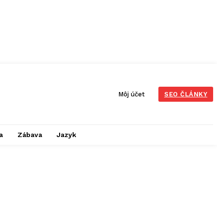
Môj účet
SEO ČLÁNKY
a
Zábava
Jazyk