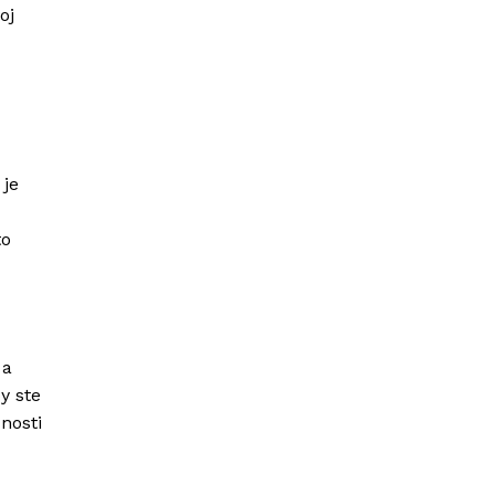
oj
 je
to
 a
y ste
nosti