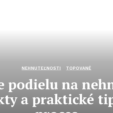
NEHNUTEĽNOSTI
TOPOVANÉ
 podielu na nehn
kty a praktické ti