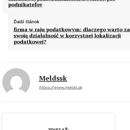
podnikateľov
Ďalší článok
firma w raju podatkowym: dlaczego warto za
swoją działalność w korzystnej lokalizacji
podatkowej?
Meldssk
https://www.melds.sk
ZDIEĽAŤ: