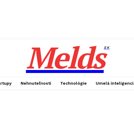
Melds
SK
artupy
Nehnuteľnosti
Technológie
Umelá inteligenci