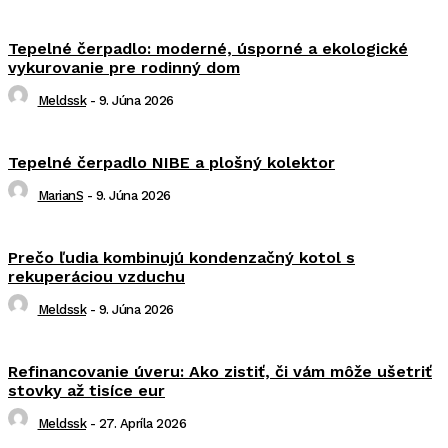
Tepelné čerpadlo: moderné, úsporné a ekologické
vykurovanie pre rodinný dom
Meldssk
-
9. Júna 2026
Tepelné čerpadlo NIBE a plošný kolektor
MarianS
-
9. Júna 2026
Prečo ľudia kombinujú kondenzačný kotol s
rekuperáciou vzduchu
Meldssk
-
9. Júna 2026
Refinancovanie úveru: Ako zistiť, či vám môže ušetriť
stovky až tisíce eur
Meldssk
-
27. Apríla 2026