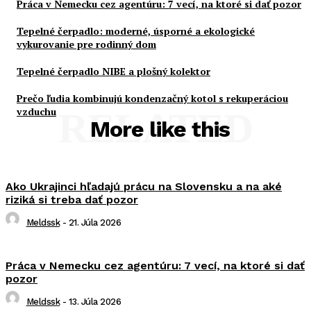
Práca v Nemecku cez agentúru: 7 vecí, na ktoré si dať pozor
Tepelné čerpadlo: moderné, úsporné a ekologické
vykurovanie pre rodinný dom
Tepelné čerpadlo NIBE a plošný kolektor
Prečo ľudia kombinujú kondenzačný kotol s rekuperáciou
vzduchu
RELATED
More like this
Ako Ukrajinci hľadajú prácu na Slovensku a na aké
riziká si treba dať pozor
Meldssk
-
21. Júla 2026
Práca v Nemecku cez agentúru: 7 vecí, na ktoré si dať
pozor
Meldssk
-
13. Júla 2026