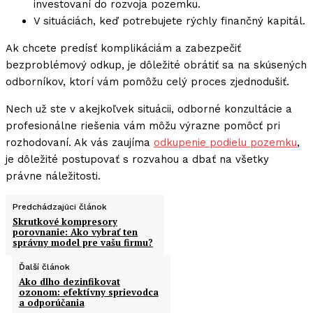
investovaní do rozvoja pozemku.
V situáciách, keď potrebujete rýchly finančný kapitál.
Ak chcete predísť komplikáciám a zabezpečiť
bezproblémový odkup, je dôležité obrátiť sa na skúsených
odborníkov, ktorí vám pomôžu celý proces zjednodušiť.
Nech už ste v akejkoľvek situácii, odborné konzultácie a
profesionálne riešenia vám môžu výrazne pomôcť pri
rozhodovaní. Ak vás zaujíma
odkupenie podielu pozemku
,
je dôležité postupovať s rozvahou a dbať na všetky
právne náležitosti.
Predchádzajúci článok
Skrutkové kompresory
porovnanie: Ako vybrať ten
správny model pre vašu firmu?
Ďalší článok
Ako dlho dezinfikovat
ozonom: efektívny sprievodca
a odporúčania