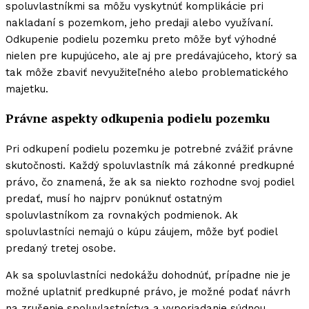
spoluvlastníkmi sa môžu vyskytnúť komplikácie pri
nakladaní s pozemkom, jeho predaji alebo využívaní.
Odkupenie podielu pozemku preto môže byť výhodné
nielen pre kupujúceho, ale aj pre predávajúceho, ktorý sa
tak môže zbaviť nevyužiteľného alebo problematického
majetku.
Právne aspekty odkupenia podielu pozemku
Pri odkupení podielu pozemku je potrebné zvážiť právne
skutočnosti. Každý spoluvlastník má zákonné predkupné
právo, čo znamená, že ak sa niekto rozhodne svoj podiel
predať, musí ho najprv ponúknuť ostatným
spoluvlastníkom za rovnakých podmienok. Ak
spoluvlastníci nemajú o kúpu záujem, môže byť podiel
predaný tretej osobe.
Ak sa spoluvlastníci nedokážu dohodnúť, prípadne nie je
možné uplatniť predkupné právo, je možné podať návrh
na zrušenie spoluvlastníctva a vyporiadanie súdnou