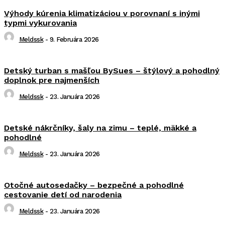
Výhody kúrenia klimatizáciou v porovnaní s inými
typmi vykurovania
Meldssk
-
9. Februára 2026
Detský turban s mašľou BySues – štýlový a pohodlný
doplnok pre najmenších
Meldssk
-
23. Januára 2026
Detské nákrčníky, šaly na zimu – teplé, mäkké a
pohodlné
Meldssk
-
23. Januára 2026
Otočné autosedačky – bezpečné a pohodlné
cestovanie detí od narodenia
Meldssk
-
23. Januára 2026