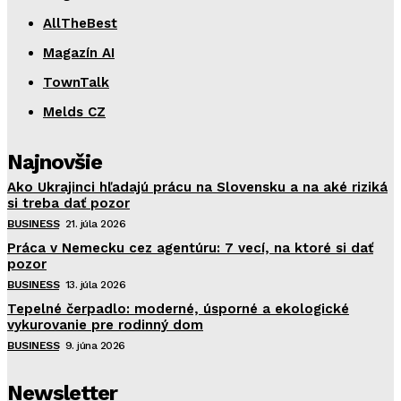
AllTheBest
Magazín AI
TownTalk
Melds CZ
Najnovšie
Ako Ukrajinci hľadajú prácu na Slovensku a na aké riziká
si treba dať pozor
BUSINESS
21. júla 2026
Práca v Nemecku cez agentúru: 7 vecí, na ktoré si dať
pozor
BUSINESS
13. júla 2026
Tepelné čerpadlo: moderné, úsporné a ekologické
vykurovanie pre rodinný dom
BUSINESS
9. júna 2026
Newsletter