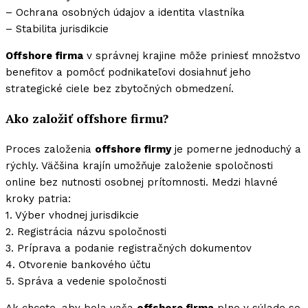
– Ochrana osobných údajov a identita vlastníka
– Stabilita jurisdikcie
Offshore firma
v správnej krajine môže priniesť množstvo
benefitov a pomôcť podnikateľovi dosiahnuť jeho
strategické ciele bez zbytočných obmedzení.
Ako založiť offshore firmu?
Proces založenia
offshore firmy
je pomerne jednoduchý a
rýchly. Väčšina krajín umožňuje založenie spoločnosti
online bez nutnosti osobnej prítomnosti. Medzi hlavné
kroky patria:
1. Výber vhodnej jurisdikcie
2. Registrácia názvu spoločnosti
3. Príprava a podanie registračných dokumentov
4. Otvorenie bankového účtu
5. Správa a vedenie spoločnosti
Ak chcete, aby bola vaša
offshore firma
plne v súlade so