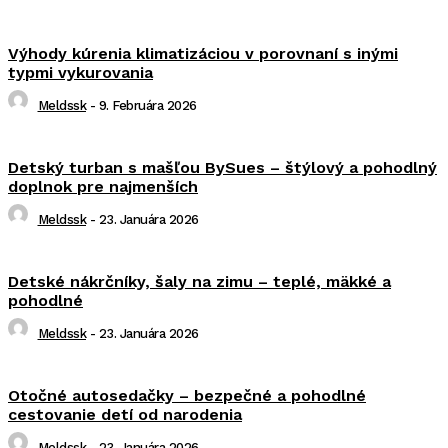
Výhody kúrenia klimatizáciou v porovnaní s inými
typmi vykurovania
Meldssk
-
9. Februára 2026
Detský turban s mašľou BySues – štýlový a pohodlný
doplnok pre najmenších
Meldssk
-
23. Januára 2026
Detské nákrčníky, šaly na zimu – teplé, mäkké a
pohodlné
Meldssk
-
23. Januára 2026
Otočné autosedačky – bezpečné a pohodlné
cestovanie detí od narodenia
Meldssk
-
23. Januára 2026