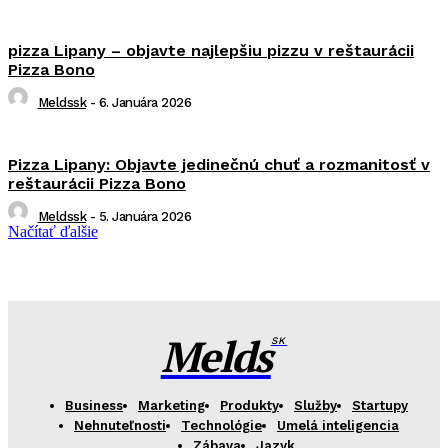
pizza Lipany – objavte najlepšiu pizzu v reštaurácii
Pizza Bono
Meldssk
-
6. Januára 2026
Pizza Lipany: Objavte jedinečnú chuť a rozmanitosť v
reštaurácii Pizza Bono
Meldssk
-
5. Januára 2026
Načítať ďalšie
Melds
SK
Business
Marketing
Produkty
Služby
Startupy
Nehnuteľnosti
Technológie
Umelá inteligencia
Zábava
Jazyk