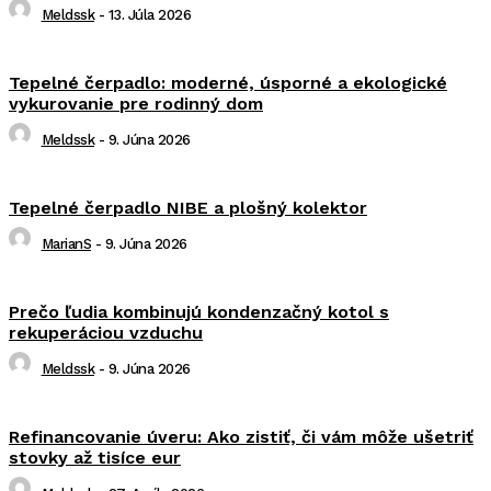
Meldssk
-
13. Júla 2026
Tepelné čerpadlo: moderné, úsporné a ekologické
vykurovanie pre rodinný dom
Meldssk
-
9. Júna 2026
Tepelné čerpadlo NIBE a plošný kolektor
MarianS
-
9. Júna 2026
Prečo ľudia kombinujú kondenzačný kotol s
rekuperáciou vzduchu
Meldssk
-
9. Júna 2026
Refinancovanie úveru: Ako zistiť, či vám môže ušetriť
stovky až tisíce eur