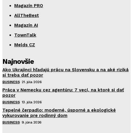
Magazín PRO
AllTheBest
Magazín AI
TownTalk
Melds CZ
Najnovšie
Ako Ukrajinci hľadajú prácu na Slovensku a na aké riziká
si treba dať pozor
BUSINESS
21. júla 2026
Práca v Nemecku cez agentúru: 7 vecí, na ktoré si dať
pozor
BUSINESS
13. júla 2026
Tepelné čerpadlo: moderné, úsporné a ekologické
vykurovanie pre rodinný dom
BUSINESS
9. júna 2026