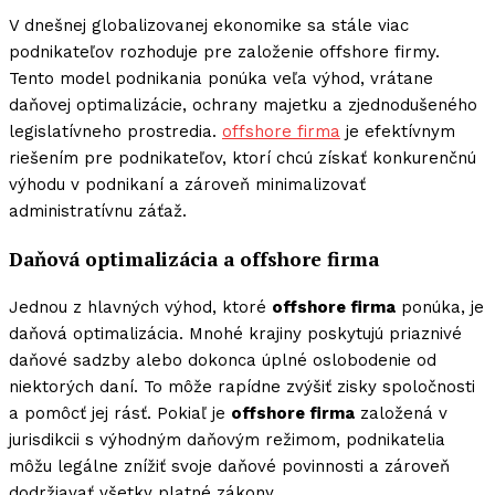
V dnešnej globalizovanej ekonomike sa stále viac
podnikateľov rozhoduje pre založenie offshore firmy.
Tento model podnikania ponúka veľa výhod, vrátane
daňovej optimalizácie, ochrany majetku a zjednodušeného
legislatívneho prostredia.
offshore firma
je efektívnym
riešením pre podnikateľov, ktorí chcú získať konkurenčnú
výhodu v podnikaní a zároveň minimalizovať
administratívnu záťaž.
Daňová optimalizácia a offshore firma
Jednou z hlavných výhod, ktoré
offshore firma
ponúka, je
daňová optimalizácia. Mnohé krajiny poskytujú priaznivé
daňové sadzby alebo dokonca úplné oslobodenie od
niektorých daní. To môže rapídne zvýšiť zisky spoločnosti
a pomôcť jej rásť. Pokiaľ je
offshore firma
založená v
jurisdikcii s výhodným daňovým režimom, podnikatelia
môžu legálne znížiť svoje daňové povinnosti a zároveň
dodržiavať všetky platné zákony.