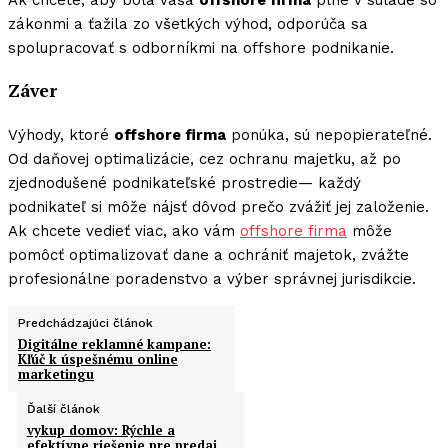
zákonmi a ťažila zo všetkých výhod, odporúča sa
spolupracovať s odborníkmi na offshore podnikanie.
Záver
Výhody, ktoré
offshore firma
ponúka, sú nepopierateľné.
Od daňovej optimalizácie, cez ochranu majetku, až po
zjednodušené podnikateľské prostredie— každý
podnikateľ si môže nájsť dôvod prečo zvážiť jej založenie.
Ak chcete vedieť viac, ako vám
offshore firma
môže
pomôcť optimalizovať dane a ochrániť majetok, zvážte
profesionálne poradenstvo a výber správnej jurisdikcie.
Predchádzajúci článok
Digitálne reklamné kampane:
Kľúč k úspešnému online
marketingu
Ďalší článok
vykup domov: Rýchle a
efektívne riešenie pre predaj