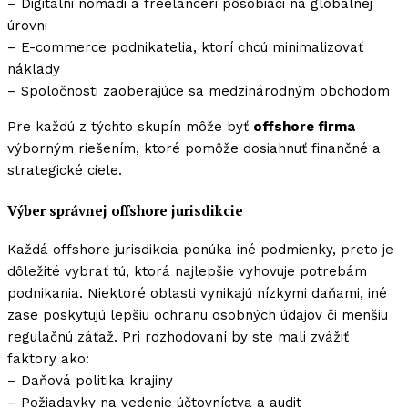
– Digitálni nomádi a freelanceri pôsobiaci na globálnej
úrovni
– E-commerce podnikatelia, ktorí chcú minimalizovať
náklady
– Spoločnosti zaoberajúce sa medzinárodným obchodom
Pre každú z týchto skupín môže byť
offshore firma
výborným riešením, ktoré pomôže dosiahnuť finančné a
strategické ciele.
Výber správnej offshore jurisdikcie
Každá offshore jurisdikcia ponúka iné podmienky, preto je
dôležité vybrať tú, ktorá najlepšie vyhovuje potrebám
podnikania. Niektoré oblasti vynikajú nízkymi daňami, iné
zase poskytujú lepšiu ochranu osobných údajov či menšiu
regulačnú záťaž. Pri rozhodovaní by ste mali zvážiť
faktory ako:
– Daňová politika krajiny
– Požiadavky na vedenie účtovníctva a audit