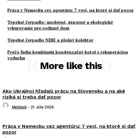
Práca v Nemecku cez agentúru: 7 vecí, na ktoré si dať pozor
Tepelné čerpadlo: moderné, úsporné a ekologické
vykurovanie pre rodinný dom
Tepelné čerpadlo NIBE a plošný kolektor
Prečo ľudia kombinujú kondenzačný kotol s rekuperáciou
vzduchu
RELATED
More like this
Ako Ukrajinci hľadajú prácu na Slovensku a na aké
riziká si treba dať pozor
Meldssk
-
21. Júla 2026
Práca v Nemecku cez agentúru: 7 vecí, na ktoré si dať
pozor