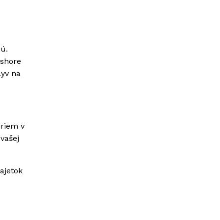
jú.
fshore
lyv na
iriem v
vašej
ajetok