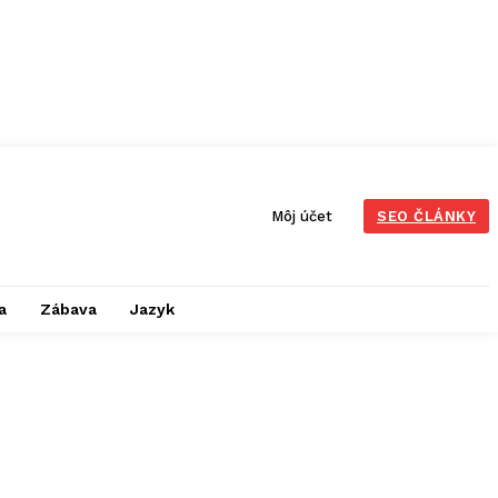
Môj účet
SEO ČLÁNKY
a
Zábava
Jazyk