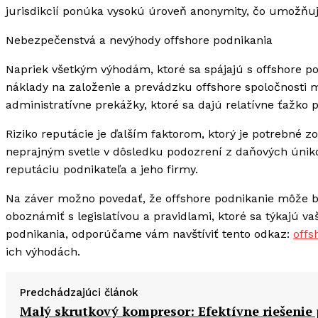
jurisdikcií ponúka vysokú úroveň anonymity, čo umožňu
Nebezpečenstvá a nevýhody offshore podnikania
Napriek všetkým výhodám, ktoré sa spájajú s offshore pod
náklady na založenie a prevádzku offshore spoločnosti 
administratívne prekážky, ktoré sa dajú relatívne ťažko 
Riziko reputácie je ďalším faktorom, ktorý je potrebné zo
neprajným svetle v dôsledku podozrení z daňových úniko
reputáciu podnikateľa a jeho firmy.
Na záver možno povedať, že offshore podnikanie môže by
oboznámiť s legislatívou a pravidlami, ktoré sa týkajú v
podnikania, odporúčame vám navštíviť tento odkaz:
offs
ich výhodách.
Predchádzajúci článok
Malý skrutkový kompresor: Efektívne riešenie 