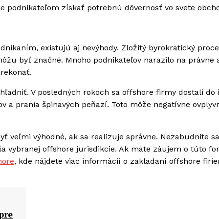
je podnikateľom získať potrebnú dôvernosť vo svete obch
nikaním, existujú aj nevýhody. Zložitý byrokratický proce
môžu byť značné. Mnoho podnikateľov narazilo na právne 
prekonať.
hľadniť. V posledných rokoch sa offshore firmy dostali do 
v a prania špinavých peňazí. Toto môže negatívne ovplyvn
ť veľmi výhodné, ak sa realizuje správne. Nezabudnite s
aša vybranej offshore jurisdikcie. Ak máte záujem o túto f
hore
, kde nájdete viac informácií o zakladaní offshore firi
pre