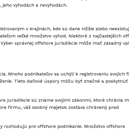
 jeho výhodách a nevýhodách.
istrovaným v krajinách, kde sú dane nižšie alebo neexistu
kateľom veľké množstvo výhod. Niektoré z najčastejších of
. Výber správnej offshore jurisdikcie môže mať zásadný vp
a. Mnoho podnikateľov sa uchýli k registrovaniu svojich f
ťaženie. Tieto daňové úspory môžu byť značné a poskytnúť 
e jurisdikcie sú známe svojimi zákonmi, ktoré chránia m
ore firmu, váš osobný majetok zostáva chránený pred
y rozhodujú pre offshore podnikanie. Množstvo offshore