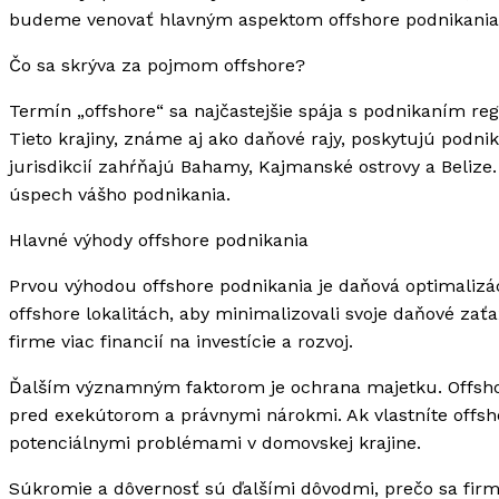
budeme venovať hlavným aspektom offshore podnikania,
Čo sa skrýva za pojmom offshore?
Termín „offshore“ sa najčastejšie spája s podnikaním reg
Tieto krajiny, známe aj ako daňové rajy, poskytujú podni
jurisdikcií zahŕňajú Bahamy, Kajmanské ostrovy a Belize
úspech vášho podnikania.
Hlavné výhody offshore podnikania
Prvou výhodou offshore podnikania je daňová optimalizáci
offshore lokalitách, aby minimalizovali svoje daňové za
firme viac financií na investície a rozvoj.
Ďalším významným faktorom je ochrana majetku. Offshor
pred exekútorom a právnymi nárokmi. Ak vlastníte offsh
potenciálnymi problémami v domovskej krajine.
Súkromie a dôvernosť sú ďalšími dôvodmi, prečo sa firm