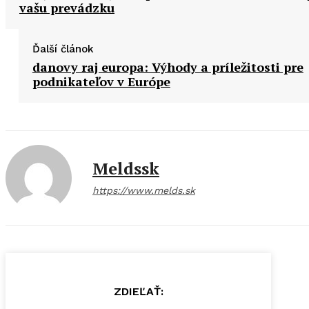
vašu prevádzku
Ďalší článok
danovy raj europa: Výhody a príležitosti pre
podnikateľov v Európe
Meldssk
https://www.melds.sk
ZDIEĽAŤ: