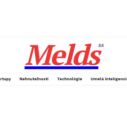
Melds
SK
artupy
Nehnuteľnosti
Technológie
Umelá inteligenci