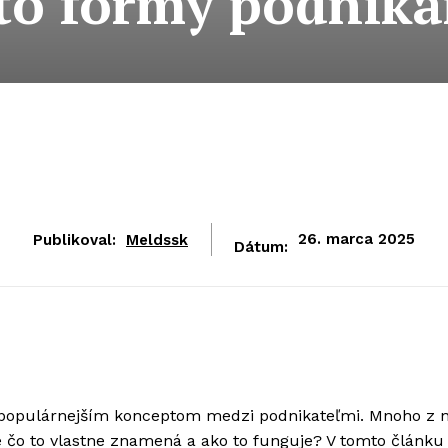
jto formy podnika
Publikoval:
Meldssk
26. marca 2025
Dátum:
z populárnejším konceptom medzi podnikateľmi. Mnoho z n
e čo to vlastne znamená a ako to funguje? V tomto článku