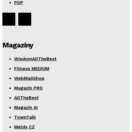
PDP
Magazíny
WisdomAllTheBest
Fitness MEDIUM
WebMailShop
Magazín PRO
AllTheBest
Magazín AI
TownTalk
Melds CZ