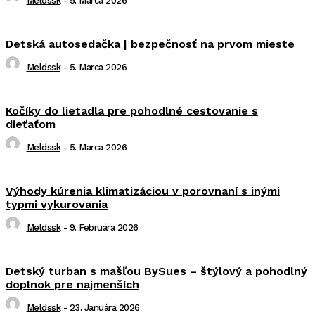
Meldssk
-
5. Marca 2026
Detská autosedačka | bezpečnosť na prvom mieste
Meldssk
-
5. Marca 2026
Kočíky do lietadla pre pohodlné cestovanie s
dieťaťom
Meldssk
-
5. Marca 2026
Výhody kúrenia klimatizáciou v porovnaní s inými
typmi vykurovania
Meldssk
-
9. Februára 2026
Detský turban s mašľou BySues – štýlový a pohodlný
doplnok pre najmenších
Meldssk
-
23. Januára 2026