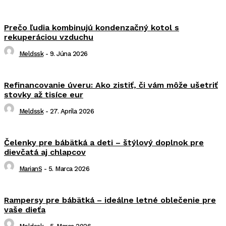
Prečo ľudia kombinujú kondenzačný kotol s
rekuperáciou vzduchu
Meldssk
-
9. Júna 2026
Refinancovanie úveru: Ako zistiť, či vám môže ušetriť
stovky až tisíce eur
Meldssk
-
27. Apríla 2026
Čelenky pre bábätká a deti – štýlový doplnok pre
dievčatá aj chlapcov
MarianS
-
5. Marca 2026
Rampersy pre bábätká – ideálne letné oblečenie pre
vaše dieťa