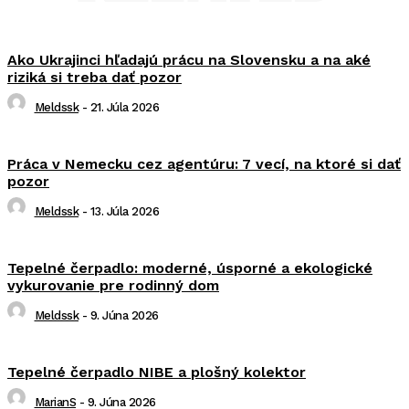
Ako Ukrajinci hľadajú prácu na Slovensku a na aké
riziká si treba dať pozor
Meldssk
-
21. Júla 2026
Práca v Nemecku cez agentúru: 7 vecí, na ktoré si dať
pozor
Meldssk
-
13. Júla 2026
Tepelné čerpadlo: moderné, úsporné a ekologické
vykurovanie pre rodinný dom
Meldssk
-
9. Júna 2026
Tepelné čerpadlo NIBE a plošný kolektor
MarianS
-
9. Júna 2026