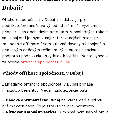
Dubaji?
Offshore spoločnosť v Dubaji predstavuje pre
podnikateľov množstvo výhod, ktoré môžu významne
prispieť k ich obchodným ambíciám. V posledných rokoch
sa Dubaj stal jedným z najpreferovanejších miest pre
zakladanie offshore firiem. Hlavné dôvody sú spojené s
priaznivým daňovým režimom, rýchlou registráciou a
podporou podnikania. Prvý krok k využitiu týchto výhod je
založenie
offshore spoločnosti dubaj
.
Výhody offshore spoločnosti v Dubaji
Zakladanie offshore spoločností v Dubaji prináša
množstvo benefitov. Medzi najdôležitejšie patrí:
–
Daňová optimalizácia
: Dubaj neukladá daň z príjmu
právnických osôb, čo je atraktívne pre investorov.
–
Nízkokapitalová investícia
: S minimálnym kapitálom je