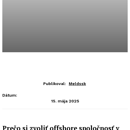
Publikoval:
Meldssk
Dátum:
15. mája 2025
Prečo si zvoliť offshore spoločnosť v