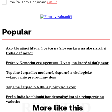
Prečítal som a prijímam
GDPR
.
Popular
Ako Ukrajinci hľadajú prácu na Slovensku a na aké riziká si
treba dať pozor
Práca v Nemecku cez agentúru: 7 vecí, na ktoré si dať pozor
Tepelné čerpadlo: moderné, úsporné a ekologické
vykurovanie pre rodinný dom
Tepelné čerpadlo NIBE a plošný kolektor
Prečo ľudia kombinujú kondenzačný kotol s rekuperáciou
vzduchu
RELATED
More like this