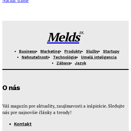
Načítať ďalšie
Melds
SK
Business
Marketing
Produkty
Služby
Startupy
Nehnuteľnosti
Technológie
Umelá inteligencia
Zábava
Jazyk
O nás
Váš magazín pre aktuality, zaujímavosti a inšpirácie. Sledujte
nás pre najnovšie články a trendy!
Kontakt