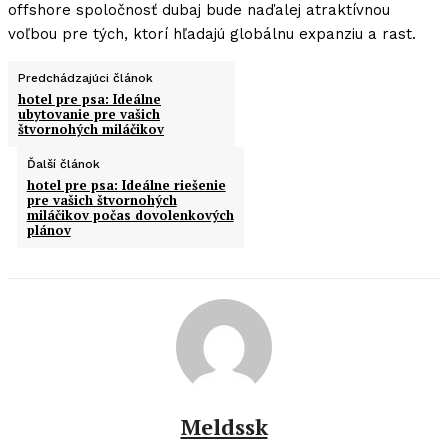
offshore spoločnosť dubaj bude naďalej atraktívnou
voľbou pre tých, ktorí hľadajú globálnu expanziu a rast.
Predchádzajúci článok
hotel pre psa: Ideálne
ubytovanie pre vašich
štvornohých miláčikov
Ďalší článok
hotel pre psa: Ideálne riešenie
pre vašich štvornohých
miláčikov počas dovolenkových
plánov
Meldssk