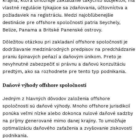
krajina, ktorá umožňuje zakladanie takýchto subjektov, má
vlastné regulácie týkajúce sa zdaňovania, účtovníctva a
požiadaviek na registráciu. Medzi najobľúbenejšie
destinácie pre offshore spoločnosti patria Seychely,
Belize, Panama a Britské Panenské ostrovy.
Dôležitou otázkou pri zakladaní offshore spoločnosti je
dodržiavanie medzinárodných predpisov na predchádzanie
praniu špinavých peňazí a daňovým únikom. Preto je
nevyhnutné zabezpečiť si právnu a daňovú konzultáciu
predtým, ako sa rozhodnete pre tento typ podnikania.
Daňové výhody offshore spoločností
Jedným z hlavných dôvodov založenia offshore
spoločnosti sú daňové výhody. Mnoho offshore jurisdikcií
ponúka veľmi nízke alebo dokonca nulové daňové sadzby
na príjmy generované mimo danej krajiny. To umožňuje
optimalizáciu daňového zaťaženia a zvyšovanie ziskovosti
podnikania.