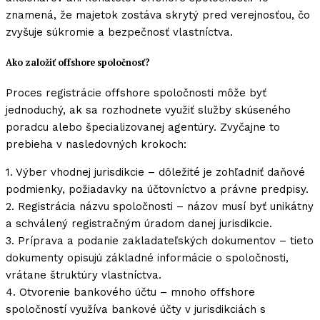
znamená, že majetok zostáva skrytý pred verejnosťou, čo
zvyšuje súkromie a bezpečnosť vlastníctva.
Ako založiť offshore spoločnosť?
Proces registrácie offshore spoločnosti môže byť
jednoduchý, ak sa rozhodnete využiť služby skúseného
poradcu alebo špecializovanej agentúry. Zvyčajne to
prebieha v nasledovných krokoch:
1. Výber vhodnej jurisdikcie – dôležité je zohľadniť daňové
podmienky, požiadavky na účtovníctvo a právne predpisy.
2. Registrácia názvu spoločnosti – názov musí byť unikátny
a schválený registračným úradom danej jurisdikcie.
3. Príprava a podanie zakladateľských dokumentov – tieto
dokumenty opisujú základné informácie o spoločnosti,
vrátane štruktúry vlastníctva.
4. Otvorenie bankového účtu – mnoho offshore
spoločností využíva bankové účty v jurisdikciách s