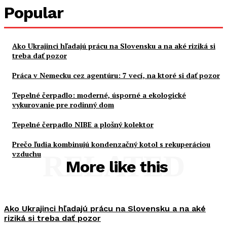
Popular
Ako Ukrajinci hľadajú prácu na Slovensku a na aké riziká si
treba dať pozor
Práca v Nemecku cez agentúru: 7 vecí, na ktoré si dať pozor
Tepelné čerpadlo: moderné, úsporné a ekologické
vykurovanie pre rodinný dom
Tepelné čerpadlo NIBE a plošný kolektor
Prečo ľudia kombinujú kondenzačný kotol s rekuperáciou
vzduchu
RELATED
More like this
Ako Ukrajinci hľadajú prácu na Slovensku a na aké
riziká si treba dať pozor