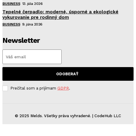
BUSINESS
13. júla 2026
Tepelné čerpadlo: moderné, úsporné a ekologické
vykurovanie pre rodinný dom
BUSINESS
9. júna 2026
Newsletter
ODOBERAŤ
Prečítal som a prijímam
GDPR
.
© 2025 Melds. Všetky práva vyhradené. | CodeHub LLC