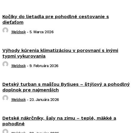
Kočíky do lietadla pre pohodlné cestovanie s
dieťaťom
Meldssk
-
5. Marca 2026
Výhody kúrenia klimatizáciou v porovnaní s inými
typmi vykurovania
Meldssk
-
9. Februára 2026
Detský turban s mašľou BySues – štýlový a pohodlný
doplnok pre najmenších
Meldssk
-
23. Januára 2026
Detské nákrčníky, šaly na zimu – teplé, mäkké a
pohodlné