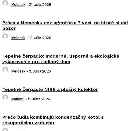
Meldssk
-
21. Júla 2026
Práca v Nemecku cez agentúru: 7 vecí, na ktoré si dať
pozor
Meldssk
-
13. Júla 2026
Tepelné čerpadlo: moderné, úsporné a ekologické
vykurovanie pre rodinný dom
Meldssk
-
9. Júna 2026
Tepelné čerpadlo NIBE a plošný kolektor
MarianS
-
9. Júna 2026
Prečo ľudia kombinujú kondenzačný kotol s
rekuperáciou vzduchu