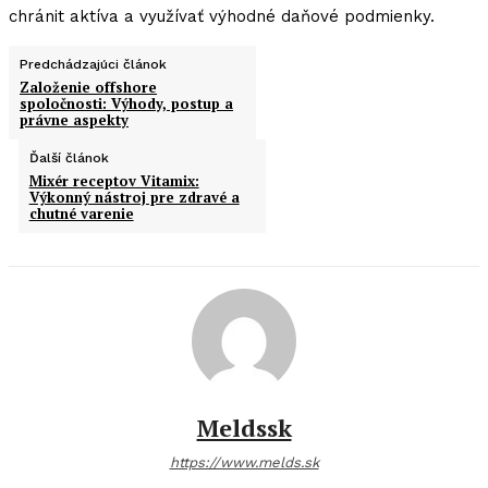
chránit aktíva a využívať výhodné daňové podmienky.
Predchádzajúci článok
Založenie offshore
spoločnosti: Výhody, postup a
právne aspekty
Ďalší článok
Mixér receptov Vitamix:
Výkonný nástroj pre zdravé a
chutné varenie
Meldssk
https://www.melds.sk