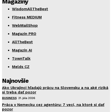
Magazíny
WisdomAllTheBest
Fitness MEDIUM
WebMailShop
Magazín PRO
AllTheBest
Magazín AI
TownTalk
Melds CZ
Najnovšie
Ako Ukrajinci hľadajú prácu na Slovensku a na aké riziká
si treba dať pozor
BUSINESS
21. júla 2026
Práca v Nemecku cez agentúru: 7 vecí, na ktoré si dať
pozor