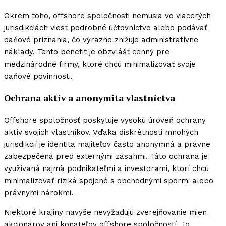
Okrem toho, offshore spoločnosti nemusia vo viacerých
jurisdikciách viesť podrobné účtovníctvo alebo podávať
daňové priznania, čo výrazne znižuje administratívne
náklady. Tento benefit je obzvlášť cenný pre
medzinárodné firmy, ktoré chcú minimalizovať svoje
daňové povinnosti.
Ochrana aktív a anonymita vlastníctva
Offshore spoločnosť poskytuje vysokú úroveň ochrany
aktív svojich vlastníkov. Vďaka diskrétnosti mnohých
jurisdikcií je identita majiteľov často anonymná a právne
zabezpečená pred externými zásahmi. Táto ochrana je
využívaná najmä podnikateľmi a investorami, ktorí chcú
minimalizovať riziká spojené s obchodnými spormi alebo
právnymi nárokmi.
Niektoré krajiny navyše nevyžadujú zverejňovanie mien
akcionárov ani konateľov offshore spoločností. To