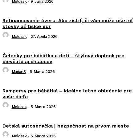
Meldssk
-
9. Júna 2026
Refinancovanie úveru: Ako zistiť, či vám môže ušetriť
stovky až tisíce eur
Meldssk
-
27. Apríla 2026
Čelenky pre bábätká a deti – štýlový doplnok pre
dievčatá aj chlapcov
MarianS
-
5. Marca 2026
Rampersy pre bábätká – ideálne letné oblečenie pre
vaše dieťa
Meldssk
-
5. Marca 2026
Detská autosedačka | bezpečnosť na prvom mieste
Meldssk
-
5. Marca 2026