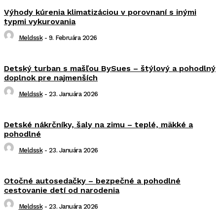
Výhody kúrenia klimatizáciou v porovnaní s inými
typmi vykurovania
Meldssk
-
9. Februára 2026
Detský turban s mašľou BySues – štýlový a pohodlný
doplnok pre najmenších
Meldssk
-
23. Januára 2026
Detské nákrčníky, šaly na zimu – teplé, mäkké a
pohodlné
Meldssk
-
23. Januára 2026
Otočné autosedačky – bezpečné a pohodlné
cestovanie detí od narodenia
Meldssk
-
23. Januára 2026