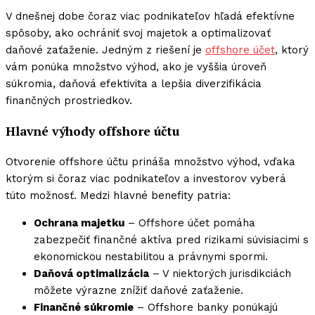
V dnešnej dobe čoraz viac podnikateľov hľadá efektívne
spôsoby, ako ochrániť svoj majetok a optimalizovať
daňové zaťaženie. Jedným z riešení je
offshore účet
, ktorý
vám ponúka množstvo výhod, ako je vyššia úroveň
súkromia, daňová efektivita a lepšia diverzifikácia
finančných prostriedkov.
Hlavné výhody offshore účtu
Otvorenie offshore účtu prináša množstvo výhod, vďaka
ktorým si čoraz viac podnikateľov a investorov vyberá
túto možnosť. Medzi hlavné benefity patria:
Ochrana majetku
– Offshore účet pomáha
zabezpečiť finančné aktíva pred rizikami súvisiacimi s
ekonomickou nestabilitou a právnymi spormi.
Daňová optimalizácia
– V niektorých jurisdikciách
môžete výrazne znížiť daňové zaťaženie.
Finančné súkromie
– Offshore banky ponúkajú