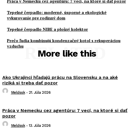
Práca v Nemecku cez agentúru: 7 vecí, na ktoré si dať pozor
Tepelné čerpadlo: moderné, úsporné a ekologické
vykurovanie pre rodinný dom
Tepelné čerpadlo NIBE a plošný kolektor
Prečo ľudia kombinujú kondenzačný kotol s rekuperáciou
vzduchu
RELATED
More like this
Ako Ukrajinci hľadajú prácu na Slovensku a na aké
riziká si treba dať pozor
Meldssk
-
21. Júla 2026
Práca v Nemecku cez agentúru: 7 vecí, na ktoré si dať
pozor
Meldssk
-
13. Júla 2026