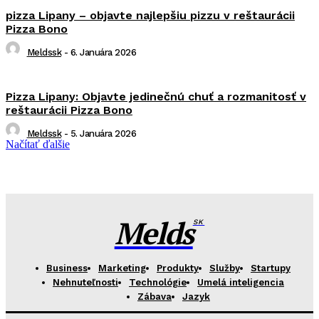
pizza Lipany – objavte najlepšiu pizzu v reštaurácii
Pizza Bono
Meldssk
-
6. Januára 2026
Pizza Lipany: Objavte jedinečnú chuť a rozmanitosť v
reštaurácii Pizza Bono
Meldssk
-
5. Januára 2026
Načítať ďalšie
Melds
SK
Business
Marketing
Produkty
Služby
Startupy
Nehnuteľnosti
Technológie
Umelá inteligencia
Zábava
Jazyk