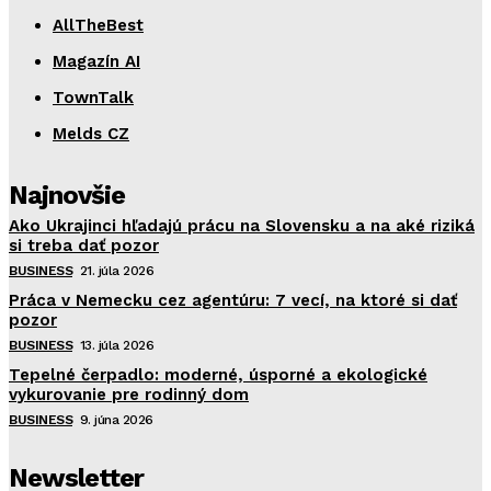
AllTheBest
Magazín AI
TownTalk
Melds CZ
Najnovšie
Ako Ukrajinci hľadajú prácu na Slovensku a na aké riziká
si treba dať pozor
BUSINESS
21. júla 2026
Práca v Nemecku cez agentúru: 7 vecí, na ktoré si dať
pozor
BUSINESS
13. júla 2026
Tepelné čerpadlo: moderné, úsporné a ekologické
vykurovanie pre rodinný dom
BUSINESS
9. júna 2026
Newsletter