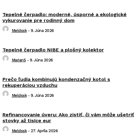
Tepelné čerpadlo: moderné, úsporné a ekologické
vykurovanie pre rodinný dom
Meldssk
-
9. Júna 2026
Tepelné čerpadlo NIBE a plošný kolektor
MarianS
-
9. Júna 2026
Prečo ľudia kombinujú kondenzačný kotol s
rekuperáciou vzduchu
Meldssk
-
9. Júna 2026
Refinancovanie úveru: Ako zistiť, či vám môže ušetriť
stovky až tisíce eur
Meldssk
-
27. Apríla 2026