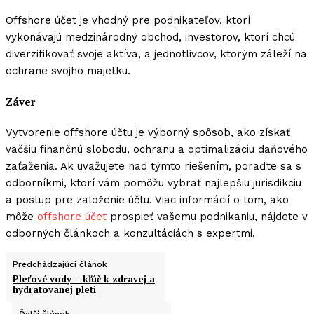
Offshore účet je vhodný pre podnikateľov, ktorí
vykonávajú medzinárodný obchod, investorov, ktorí chcú
diverzifikovať svoje aktíva, a jednotlivcov, ktorým záleží na
ochrane svojho majetku.
Záver
Vytvorenie offshore účtu je výborný spôsob, ako získať
väčšiu finančnú slobodu, ochranu a optimalizáciu daňového
zaťaženia. Ak uvažujete nad týmto riešením, poraďte sa s
odborníkmi, ktorí vám pomôžu vybrať najlepšiu jurisdikciu
a postup pre založenie účtu. Viac informácií o tom, ako
môže
offshore účet
prospieť vašemu podnikaniu, nájdete v
odborných článkoch a konzultáciách s expertmi.
Predchádzajúci článok
Pleťové vody – kľúč k zdravej a
hydratovanej pleti