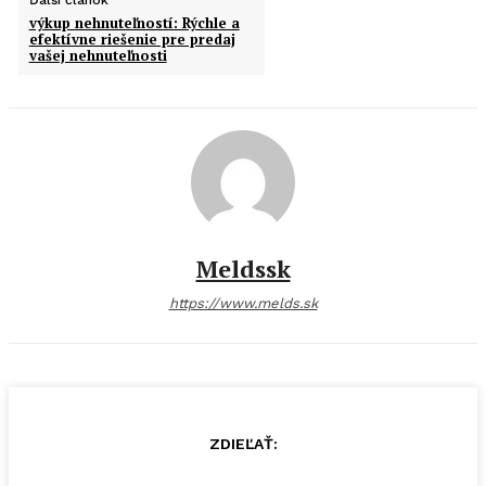
Ďalší článok
výkup nehnuteľností: Rýchle a
efektívne riešenie pre predaj
vašej nehnuteľnosti
Meldssk
https://www.melds.sk
ZDIEĽAŤ: