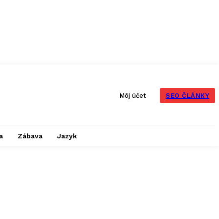
SEO ČLÁNKY
Môj účet
a
Zábava
Jazyk