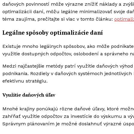
daňových povinností môže výrazne znížiť náklady a zvýšiť
optimalizácii daní, môžu legálne minimalizovať svoje da
téma zaujíma, prečítajte si viac v tomto článku:
optimali
Legálne spôsoby optimalizácie daní
Existuje mnoho legálnych spôsobov, ako môže podnikateľ
využitie dostupných odpočtov, oslobodení a správneho na
Medzi najčastejšie metódy patrí využitie daňových výhod 
podnikania. Rozdiely v daňových systémoch jednotlivých 
efektívnu stratégiu.
Využitie daňových úľav
Mnohé krajiny ponúkajú rôzne daňové úľavy, ktoré možno
zahŕňať využitie odpočtov za investície do výskumu a vý
Správnym plánovaním je možné dosiahnuť výrazné úspory 