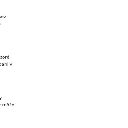
cez
a
ktoré
dani v
y
ly môže