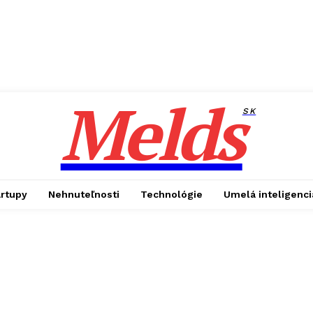
Melds
SK
artupy
Nehnuteľnosti
Technológie
Umelá inteligenci