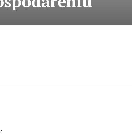
ospodáreniu
e