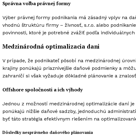
Správna voľba právnej formy
Výber právnej formy podnikania má zásadný vplyv na daň
vhodnú štruktúru firmy – živnosť, s.r.o. alebo podnikani
povinnosti, ktoré je potrebné zvážiť podľa individuálnych
Medzinárodná optimalizacia dani
V prípade, že podnikateľ pôsobí na medzinárodnej úrovni
krajiny ponúkajú priaznivejšie daňové podmienky a môžu
zahraničí si však vyžaduje dôkladné plánovanie a znalos
Offshore spoločnosti a ich výhody
Jednou z možností medzinárodnej optimalizácie daní je za
ponúkajú nižšie daňové sadzby, jednoduchú administrat
byť táto stratégia efektívnym riešením na optimalizovani
Dôsledky nesprávneho daňového plánovania