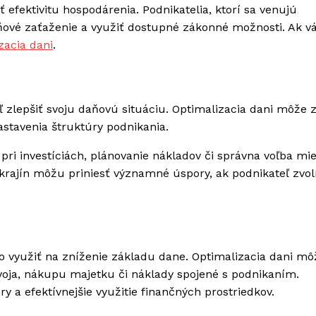
 efektivitu hospodárenia. Podnikatelia, ktorí sa venujú
ňové zaťaženie a využiť dostupné zákonné možnosti. Ak vá
zacia dani
.
 zlepšiť svoju daňovú situáciu. Optimalizacia dani môže 
stavenia štruktúry podnikania.
pri investíciách, plánovanie nákladov či správna voľba mi
krajín môžu priniesť významné úspory, ak podnikateľ zvol
 využiť na zníženie základu dane. Optimalizacia dani mô
voja, nákupu majetku či náklady spojené s podnikaním.
a efektívnejšie využitie finančných prostriedkov.