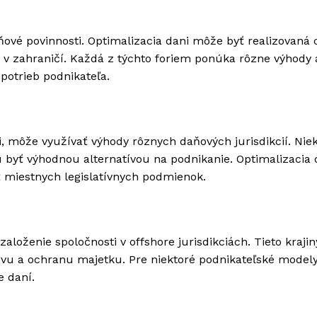
ové povinnosti. Optimalizacia dani môže byť realizovaná 
e v zahraničí. Každá z týchto foriem ponúka rôzne výhody 
 potrieb podnikateľa.
, môže využívať výhody rôznych daňových jurisdikcií. Nie
 byť výhodnou alternatívou na podnikanie. Optimalizacia 
ť miestnych legislatívnych podmienok.
loženie spoločnosti v offshore jurisdikciách. Tieto krajin
ívu a ochranu majetku. Pre niektoré podnikateľské mode
e daní.