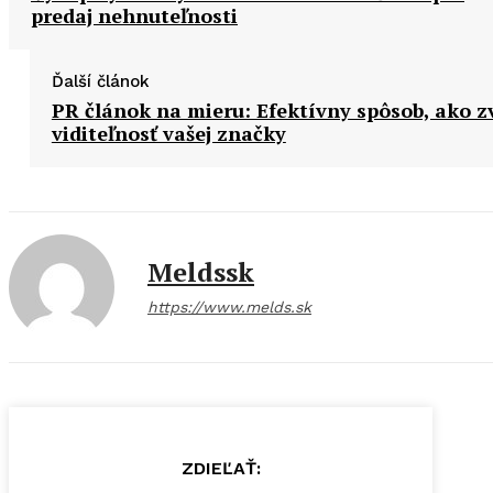
predaj nehnuteľnosti
Ďalší článok
PR článok na mieru: Efektívny spôsob, ako z
viditeľnosť vašej značky
Meldssk
https://www.melds.sk
ZDIEĽAŤ: