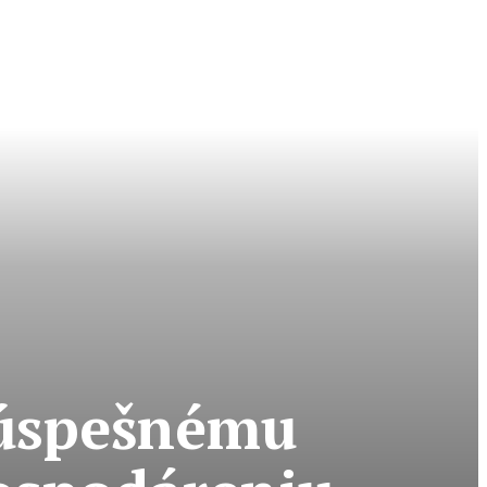
 úspešnému