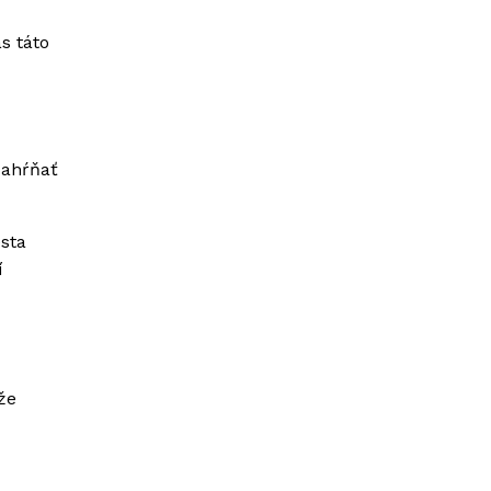
s táto
zahŕňať
esta
í
že