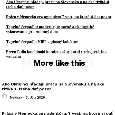
Ako Ukrajinci hľadajú prácu na Slovensku a na aké riziká si
treba dať pozor
Práca v Nemecku cez agentúru: 7 vecí, na ktoré si dať pozor
Tepelné čerpadlo: moderné, úsporné a ekologické
vykurovanie pre rodinný dom
Tepelné čerpadlo NIBE a plošný kolektor
Prečo ľudia kombinujú kondenzačný kotol s rekuperáciou
vzduchu
RELATED
More like this
Ako Ukrajinci hľadajú prácu na Slovensku a na aké
riziká si treba dať pozor
Meldssk
-
21. Júla 2026
Práca v Nemecku cez agentúru: 7 vecí, na ktoré si dať