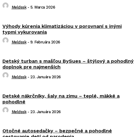
Meldssk
-
5. Marca 2026
Výhody kúrenia klimatizáciou v porovnaní s inými
typmi vykurovania
Meldssk
-
9. Februára 2026
Detský turban s mašľou BySues – štýlový a pohodlný
doplnok pre najmenších
Meldssk
-
23. Januára 2026
Detské nákrčníky, šaly na zimu – teplé, mäkké a
pohodlné
Meldssk
-
23. Januára 2026
Otočné autosedačky – bezpečné a pohodlné
cestovanie detí od narodenia