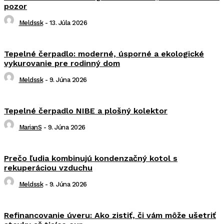
pozor
Meldssk
-
13. Júla 2026
Tepelné čerpadlo: moderné, úsporné a ekologické
vykurovanie pre rodinný dom
Meldssk
-
9. Júna 2026
Tepelné čerpadlo NIBE a plošný kolektor
MarianS
-
9. Júna 2026
Prečo ľudia kombinujú kondenzačný kotol s
rekuperáciou vzduchu
Meldssk
-
9. Júna 2026
Refinancovanie úveru: Ako zistiť, či vám môže ušetriť