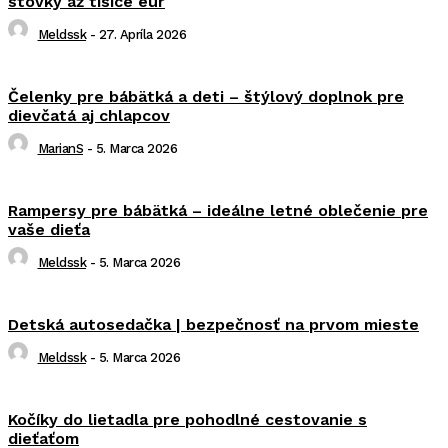
stovky až tisíce eur
Meldssk
-
27. Apríla 2026
Čelenky pre bábätká a deti – štýlový doplnok pre
dievčatá aj chlapcov
MarianS
-
5. Marca 2026
Rampersy pre bábätká – ideálne letné oblečenie pre
vaše dieťa
Meldssk
-
5. Marca 2026
Detská autosedačka | bezpečnosť na prvom mieste
Meldssk
-
5. Marca 2026
Kočíky do lietadla pre pohodlné cestovanie s
dieťaťom