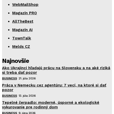
WebMailShop
Magazín PRO
AllTheBest
Magazín AI
TownTalk
Melds CZ
Najnovšie
Ako Ukrajinci hľadajú prácu na Slovensku a na aké riziká
si treba dať pozor
BUSINESS
21. júla 2026
Práca v Nemecku cez agentúru: 7 vecí, na ktoré si dať
pozor
BUSINESS
13. júla 2026
Tepelné čerpadlo: moderné, úsporné a ekologické
vykurovanie pre rodinný dom
BUSINESS
9. júna 2026