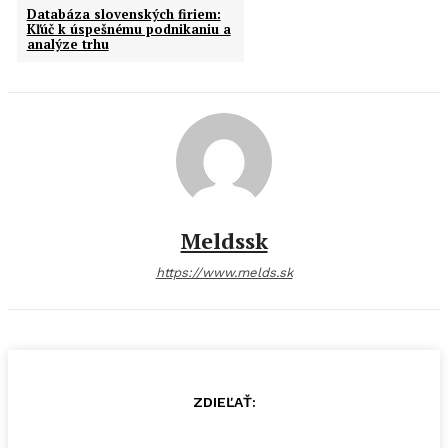
Databáza slovenských firiem:
Kľúč k úspešnému podnikaniu a
analýze trhu
Meldssk
https://www.melds.sk
ZDIEĽAŤ: